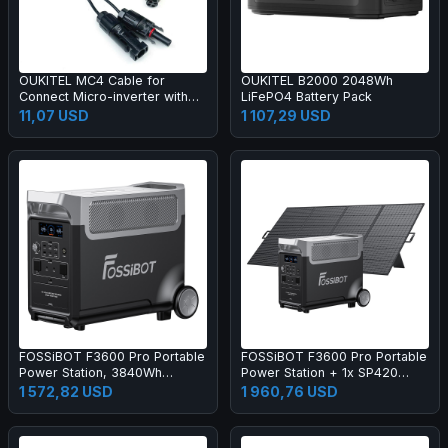
OUKITEL MC4 Cable for
OUKITEL B2000 2048Wh
Connect Micro-inverter with
LiFePO4 Battery Pack
the BP2000, Connecting Solar
11,07 USD
1 107,29 USD
Panels
FOSSiBOT F3600 Pro Portable
FOSSiBOT F3600 Pro Portable
Power Station, 3840Wh
Power Station + 1x SP420
LiFePO4 Battery, Max.
420W Solar Panel
1 572,82 USD
1 960,76 USD
11520Wh Expansion, 3600W
High AC Output, 2000W Max
Solar Charge, 1.5h Full Charge,