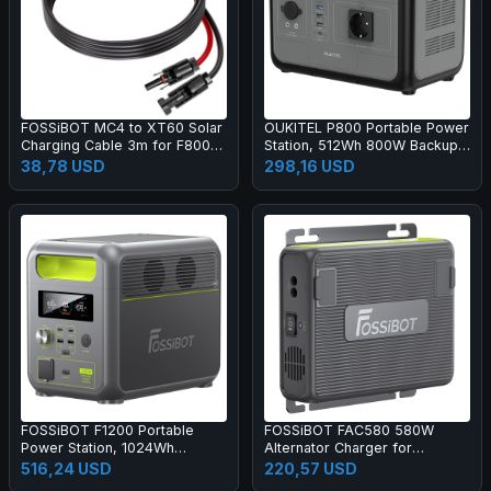
FOSSiBOT MC4 to XT60 Solar
OUKITEL P800 Portable Power
Charging Cable 3m for F800
Station, 512Wh 800W Backup
F1200 F1800
Battery with AC+DC Fast
38,78 USD
298,16 USD
Charging, Solar Generator for
Outdoor Camping Emergency
FOSSiBOT F1200 Portable
FOSSiBOT FAC580 580W
Power Station, 1024Wh
Alternator Charger for
LiFePO4 Solar Generator with
FOSSiBOT Power Station, Gray
516,24 USD
220,57 USD
2x AC 1200W, 2x USB-A, 1x