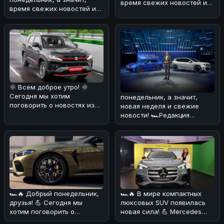
время свежих новостей из
время свежих новостей и
мира авто! 🚗Мы
обзоров! 🚗Сегодня мы
разобрались в деталя
хотим поговорит
🌞 Всем доброе утро! 🌞
Сегодня мы хотим
понедельник, а значит,
поговорить о новостях из
новая неделя и свежие
мира автомобилей. 🔧 В
новости! 🏎Редакция
июле 2026 го
разобралась в информации
о планах B
🏎🔥 Добрый понедельник,
🏎🔥 В мире компактных
друзья! 💪 Сегодня мы
люксовых SUV появилась
хотим поговорить о
новая сила! 💪 Mercedes
настоящей легенде среди
GLA нового поколения