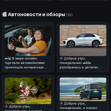
Type-C PD 20W and 1x PD
100W Ports
📰 Автоновости и обзоры
(10)
🚗💻 В мире онлайн-
🌞 Доброе утро,
торговли автомобилями
понедельник! 🚗Мы
произошли интересные
разобрались в деталях
изменения! Мы
нового Volkswagen T-Roc с
разобрались в рейтинге к
гибридным мотором,
🌞 Доброе утро,
🌞 Доброе утро,
понедельник, а значит,
понедельник, а значит,