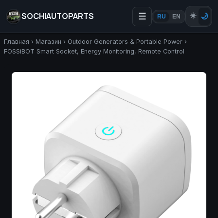
SOCHIAUTOPARTS
☰
☀️
🌙
RU
EN
Главная
›
Магазин
›
Outdoor Generators & Portable Power
›
FOSSiBOT Smart Socket, Energy Monitoring, Remote Control