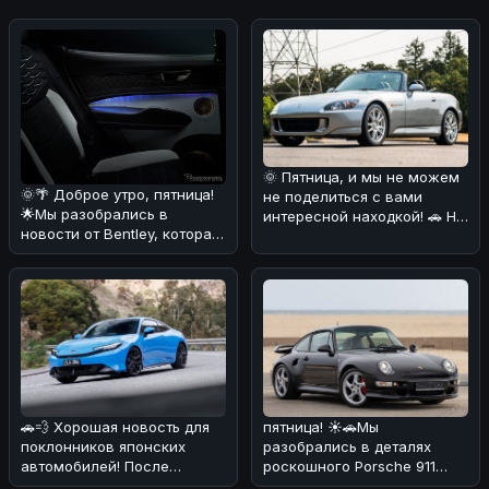
🌞 Пятница, и мы не можем
🌞🌴 Доброе утро, пятница!
не поделиться с вами
🌟Мы разобрались в
интересной находкой! 🚗 На
новости от Bentley, которая
днях нам попалась
представила свой первый
информац
по
🚗💨 Хорошая новость для
пятница! ☀️🚗Мы
поклонников японских
разобрались в деталях
автомобилей! После
роскошного Porsche 911
недавнего землетрясения
Carrera 4S 1997 года