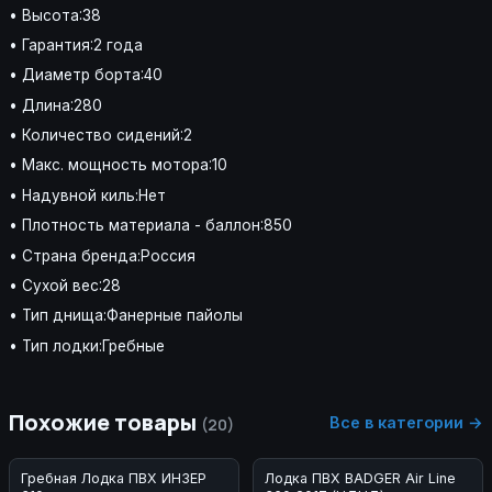
• Высота:38
• Гарантия:2 года
• Диаметр борта:40
• Длина:280
• Количество сидений:2
• Макс. мощность мотора:10
• Надувной киль:Нет
• Плотность материала - баллон:850
• Страна бренда:Россия
• Сухой вес:28
• Тип днища:Фанерные пайолы
• Тип лодки:Гребные
Похожие товары
Все в категории →
(20)
Гребная Лодка ПВХ ИНЗЕР
Лодка ПВХ BADGER Air Line