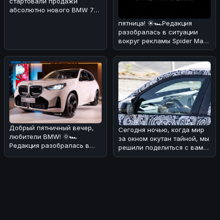
стартовали продажи
абсолютно нового BMW 7
Series! 🏎🔥 По нашему
пятница! ☀️🏎Редакция
мнению,
разобралась в ситуации
вокруг рекламы Spider Man
через BMW iDrive.
Оказывается
Добрый пятничный вечер,
Сегодня ночью, когда мир
любители BMW! 🌞🏎
за окном окутан тайной, мы
Редакция разобралась в
решили поделиться с вами
ситуации с обновлением
интересной новостью из
кроссовера B