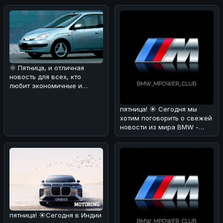
производств
выпуска. Эта модел
🌞 Пятница, и отличная
новость для всех, кто
любит экономичные и
динамичные автомобили! 🚗
Мы разобра
пятница! ☀️ Сегодня мы
хотим поговорить о свежей
новости из мира BMW -
люксовом SUV X7 Individual
в
пятница! ☀️Сегодня в Индии