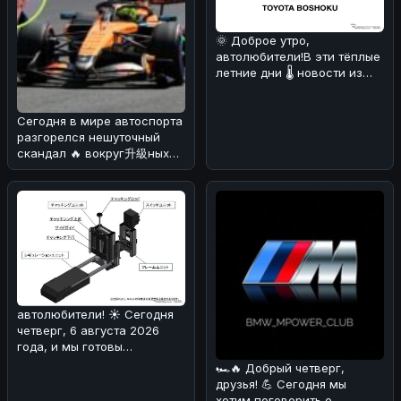
🌞 Доброе утро,
автолюбители!В эти тёплые
летние дни 🌡️ новости из
мира автомобилей могут
быть не т
Сегодня в мире автоспорта
разгорелся нешуточный
скандал 🔥 вокруг升級ных
пакетов для машин McLaren
MCL
автолюбители! ☀️ Сегодня
четверг, 6 августа 2026
года, и мы готовы
поделиться с вами
🏎🔥 Добрый четверг,
интересной ново
друзья! 💪 Сегодня мы
хотим поговорить о