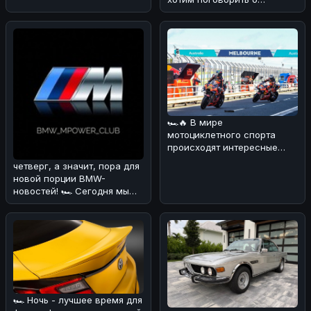
довольно курьёзном
случае, который про
🏎🔥 В мире
мотоциклетного спорта
происходят интересные
изменения! 💪 В
четверг, а значит, пора для
преддверии нового сезона
новой порции BMW-
Wor
новостей! 🏎 Сегодня мы
поговорим о довольно
курьёзном
🏎 Ночь - лучшее время для