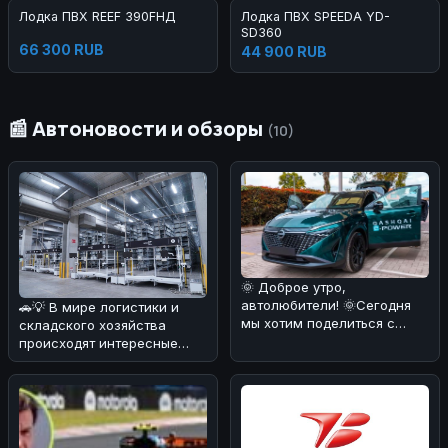
Лодка ПВХ REEF 390FНД
Лодка ПВХ SPEEDA YD-
SD360
66 300 RUB
44 900 RUB
📰 Автоновости и обзоры
(10)
🌞 Доброе утро,
автолюбители! 🌞Сегодня
🚗💡 В мире логистики и
мы хотим поделиться с
складского хозяйства
вами удивительной
происходят интересные
новостью: Nissan Qas
изменения! ⚡️ Недавно
стало извес