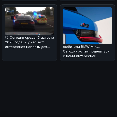
В Калифорнии местный
Мюнхен планирует
мастер решил п
наводнить ры
😊 Сегодня среда, 5 августа
2026 года, и у нас есть
любители BMW M! 🏎
интересная новость для
Сегодня хотим поделиться
вас! 🏎Редакция разобрала
с вами интересной
новостью: следующее
поколение BMW M3 To