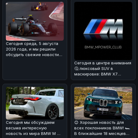
пере
Сегодня среда, 5 августа
2026 года, и мы решили
обсудить свежие новости
из мира Формулы-1. В
Сегодня в центре внимания
Mercede
🤔 люксовый SUV в
маскировке: BMW X7
Individual в Urban Green
🌿.Редакция
Сегодня мы обсуждаем
😊 Хорошая новость для
весьма интересную
всех поклонников BMW! 🏎
новость из мира BMW M 🔥.
В ближайшие 18 месяцев