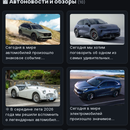
📰 Автоновости и обзоры
(10)
Сегодня в мире
Сегодня мы хотим
автомобилей произошло
поговорить об одном из
знаковое событие:
самых удивительных
компания Honda отчиталась
автомобилей
о рекордных продажа
современности -
электрическом
Сегодня в мире
🌞 В середине лета 2026
электромобилей
года мы решили вспомнить
произошло значимое
о легендарных автомобилях
событие: концерны General
прошлого. Наша мысль
Motors и SAIC Motor объяв