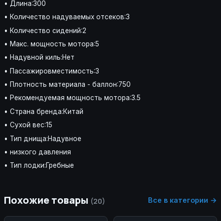
• Длина:300
• Количество надуваемых отсеков:3
• Количество сидений:2
• Макс. мощность мотора:5
• Надувной киль:Нет
• Пассажировместимость:3
• Плотность материала - баллон:750
• Рекомендуемая мощность мотора:3.5
• Страна бренда:Китай
• Сухой вес:15
• Тип днища:Надувное
• низкого давления
• Тип лодки:Гребные
Похожие товары
Все в категории →
(20)