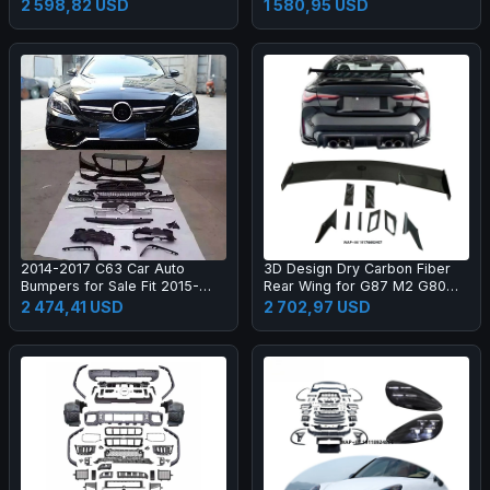
Black Color One Year Warranty
2 598,82 USD
1 580,95 USD
2014-2017 C63 Car Auto
3D Design Dry Carbon Fiber
Bumpers for Sale Fit 2015-
Rear Wing for G87 M2 G80
2017 New C Class W205 C180
M3 G82 M4 Dry Carbon Fiber
2 474,41 USD
2 702,97 USD
C200l C260l
Rear Spoiler High Quality