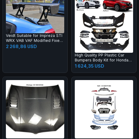
Veidt Suitable for Impreza STI
WRX VAB VAF Modified Fixed
Wing EUR Model Carbon Fiber
2 268,86 USD
GT Large Spoiler
High Quality PP Plastic Car
Bumpers Body Kit for Honda
2015 HRV Vezel Upgrade 20
1 624,35 USD
19