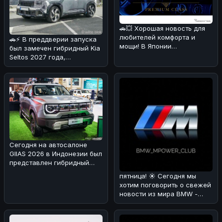
🚗💥 Хорошая новость для
любителей комфорта и
🚗⚡ В преддверии запуска
мощи! В Японии
был замечен гибридный Kia
каршеринговая компания
Seltos 2027 года,
Оликс объявила о
проходящий испытания в
Альпах!
Сегодня на автосалоне
GIIAS 2026 в Индонезии был
представлен гибридный
вариант BAIC BJ30 🚗⚡. Мы
пятница! ☀️ Сегодня мы
раз
хотим поговорить о свежей
новости из мира BMW -
люксовом SUV X7 Individual
в