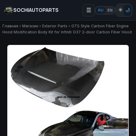
SOCHIAUTOPARTS
☰
☀️
🌙
RU
EN
Главная
›
Магазин
›
Exterior Parts
›
GTS Style Carbon Fiber Engine
Hood Modification Body Kit for Infiniti G37 2-door Carbon Fiber Hood