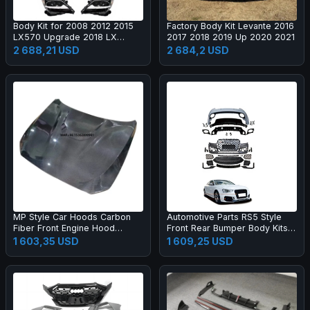
Body Kit for 2008 2012 2015
Factory Body Kit Levante 2016
LX570 Upgrade 2018 LX
2017 2018 2019 Up 2020 2021
Super Sport Grille Bumper Led
2 688,21 USD
2 684,2 USD
Headlamp Fog Lamp Tail Light
MP Style Car Hoods Carbon
Automotive Parts RS5 Style
Fiber Front Engine Hood
Front Rear Bumper Body Kits
Bonnet for M2C F87 F22
for A5 S5 B8.5 2013-2016
1 603,35 USD
1 609,25 USD
Upgrade 2017-2019 Body Kit