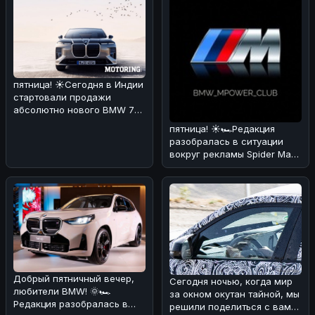
пятница! ☀️Сегодня в Индии
стартовали продажи
абсолютно нового BMW 7
Series! 🏎🔥 По нашему
пятница! ☀️🏎Редакция
мнению,
разобралась в ситуации
вокруг рекламы Spider Man
через BMW iDrive.
Оказывается
Добрый пятничный вечер,
Сегодня ночью, когда мир
любители BMW! 🌞🏎
за окном окутан тайной, мы
Редакция разобралась в
решили поделиться с вами