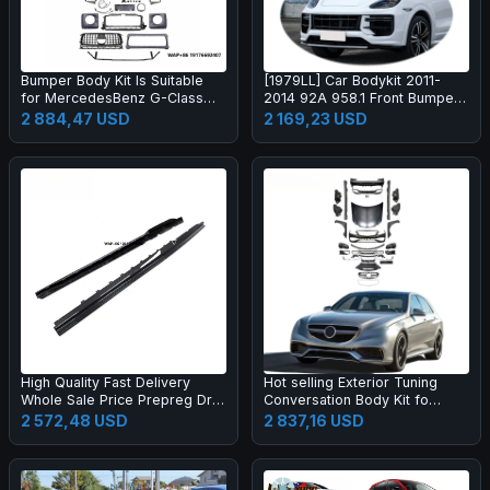
Bumper Body Kit Is Suitable
[1979LL] Car Bodykit 2011-
for MercedesBenz G-Class
2014 92A 958.1 Front Bumper
W464 to W465 G63 OLD to
Upgrade to 2024 2025 Turbo
2 884,47 USD
2 169,23 USD
NEW
GT Style Body Kit for Cayenne
958
High Quality Fast Delivery
Hot selling Exterior Tuning
Whole Sale Price Prepreg Dry
Conversation Body Kit fo
Carbon Fiber Performance
2009-2012 Auto Parts Car
2 572,48 USD
2 837,16 USD
Side Skirts for R8 2019-2023
Mod