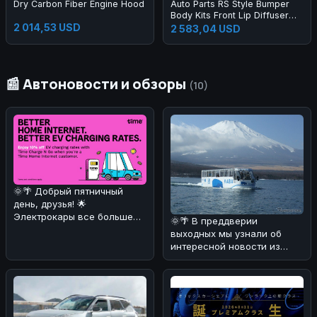
Dry Carbon Fiber Engine Hood
Auto Parts RS Style Bumper
Body Kits Front Lip Diffuser
2 014,53 USD
Side Skirts Headlights
2 583,04 USD
Taillights Bumper Body Kit for
A3 2013-2016
📰 Автоновости и обзоры
(10)
🌞🌴 Добрый пятничный
день, друзья! 🌟
Электрокары все больше
🌞🌴 В преддверии
завоевывают сердца
выходных мы узнали об
автолюбителей! 🚗⚡ И
интересной новости из
Японии! 🚗💦 Компания Fuji
Quick Bus з