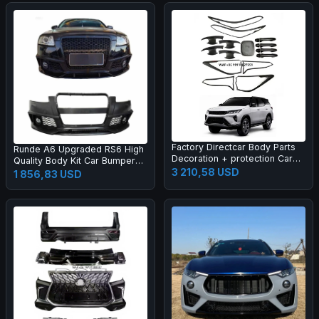
Factory Directcar Body Parts
Runde A6 Upgraded RS6 High
Decoration + protection Car
Quality Body Kit Car Bumper
Body Parts Car Accessories
3 210,58 USD
Grille Rear Lips Tail Throat Tail
1 856,83 USD
Wing Manufacturer Direct
Sales