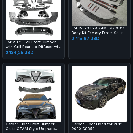
For 19-23 F98 X4M F97 X3M
Body Kit Factory Direct Selling
Carbon Fiber AE Style Front
2 415,67 USD
For A3 20-23 Front Bumper
Bumper Edge Rear Diffuser
with Grill Rear Lip Diffuser with
Side Skirt
Muffler Tip Full RS3 Style
2 134,25 USD
Body Kit
Carbon Fiber Front Bumper
Carbon Fiber Hood for 2012-
Giulia GTAM Style Upgrade
2020 GS350