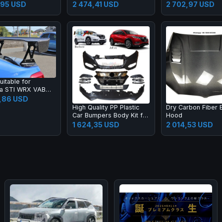
2015-2017 New C Class
M2 G80 M3 G82 M
,95 USD
2 474,41 USD
2 702,97 USD
W205 C180 C200l C260l
Carbon Fiber Rear
Spoiler High Quali
uitable for
a STI WRX VAB
dified Fixed Wing
,86 USD
del Carbon Fiber
High Quality PP Plastic
Dry Carbon Fiber 
ge Spoiler
Car Bumpers Body Kit for
Hood
Honda 2015 HRV Vezel
1 624,35 USD
2 014,53 USD
Upgrade 20 19