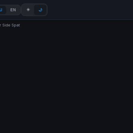
☀️
U
EN
🌙
r Side Spat