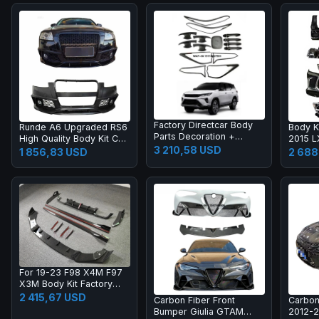
Factory Directcar Body
Runde A6 Upgraded RS6
Body K
Parts Decoration +
High Quality Body Kit Car
2015 
protection Car Body
3 210,58 USD
Bumper Grille Rear Lips
2018 L
1 856,83 USD
2 688
Parts Car Accessories
Tail Throat Tail Wing
Grille
Manufacturer Direct
Headla
Sales
Light
For 19-23 F98 X4M F97
X3M Body Kit Factory
Direct Selling Carbon
2 415,67 USD
Carbon Fiber Front
Carbon
Fiber AE Style Front
Bumper Giulia GTAM
2012-
Bumper Edge Rear