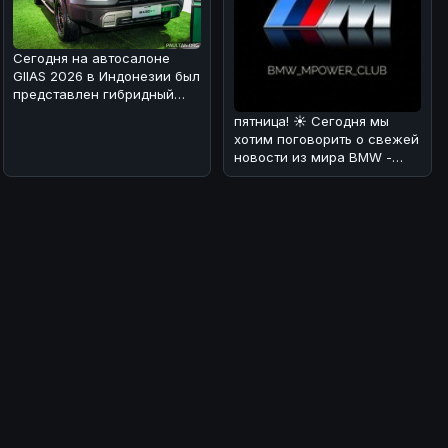
Сегодня на автосалоне
GIIAS 2026 в Индонезии был
представлен гибридный
вариант BAIC BJ30 🚗⚡. Мы
пятница! ☀️ Сегодня мы
раз
хотим поговорить о свежей
новости из мира BMW -
люксовом SUV X7 Individual
в