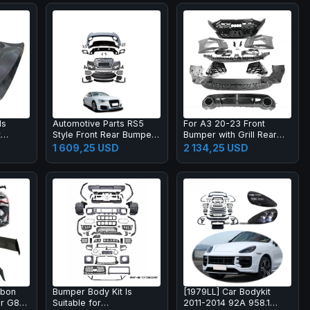
ds
Automotive Parts RS5
For A3 20-23 Front
t
Style Front Rear Bumper
Bumper with Grill Rear
t for
Body Kits for A5 S5 B8.5
Lip Diffuser with Muffler
1 609,25 USD
2 134,25 USD
2013-2016 Upgrade
Tip Full RS3 Style Body
2017-2019 Body Kit
Kit
rbon
Bumper Body Kit Is
[1979LL] Car Bodykit
or G87
Suitable for
2011-2014 92A 958.1