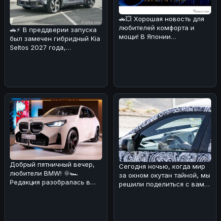
🚗💥 Хорошая новость для
любителей комфорта и
🚗⚡ В преддверии запуска
мощи! В Японии
был замечен гибридный Kia
каршеринговая компания
Seltos 2027 года,
Оликс объявила о
проходящий испытания в
Альпах!
Добрый пятничный вечер,
Сегодня ночью, когда мир
любители BMW! 🌞🏎
за окном окутан тайной, мы
Редакция разобралась в
решили поделиться с вами
ситуации с обновлением
интересной новостью из
кроссовера B