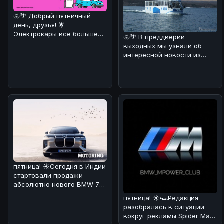
🌞🌴 Добрый пятничный
день, друзья! 🌟
Электрокары все больше
🌞🌴 В преддверии
завоевывают сердца
выходных мы узнали об
автолюбителей! 🚗⚡ И
интересной новости из
Японии! 🚗💦 Компания Fuji
Quick Bus з
пятница! ☀️Сегодня в Индии
стартовали продажи
абсолютно нового BMW 7
Series! 🏎🔥 По нашему
пятница! ☀️🏎Редакция
мнению,
разобралась в ситуации
вокруг рекламы Spider Man