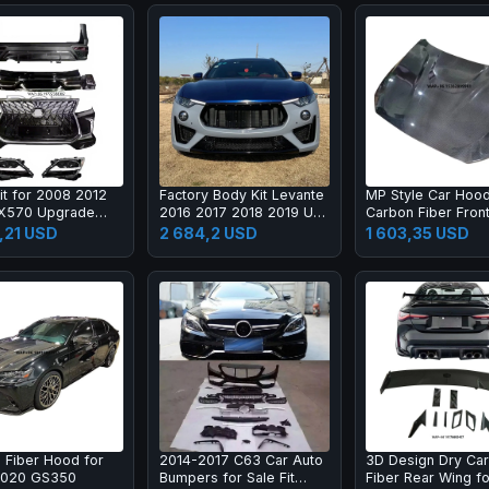
it for 2008 2012
Factory Body Kit Levante
MP Style Car Hoo
LX570 Upgrade
2016 2017 2018 2019 Up
Carbon Fiber Fron
X Super Sport
2020 2021
Engine Hood Bonne
,21 USD
2 684,2 USD
1 603,35 USD
 Bumper Led
M2C F87 F22
mp Fog Lamp Tail
 Fiber Hood for
2014-2017 C63 Car Auto
3D Design Dry Ca
2020 GS350
Bumpers for Sale Fit
Fiber Rear Wing f