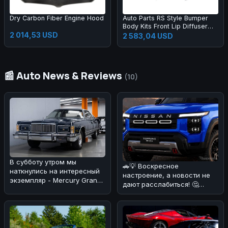
Dry Carbon Fiber Engine Hood
Auto Parts RS Style Bumper
Body Kits Front Lip Diffuser
2 014,53 USD
Side Skirts Headlights
2 583,04 USD
Taillights Bumper Body Kit for
A3 2013-2016
📰 Auto News & Reviews
(10)
В субботу утром мы
🚗💡 Воскресное
наткнулись на интересный
настроение, а новости не
экземпляр - Mercury Grand
дают расслабиться! 🤔
Marquis 1978 года, который
Появились слухи о
выг
возможном возрожден