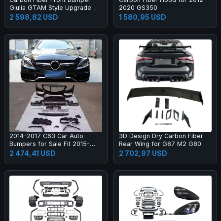
Giulia GTAM Style Upgrade
2020 GS350
Black Color One Year Warranty
2 598,82 USD
1 580,95 USD
2014-2017 C63 Car Auto
3D Design Dry Carbon Fiber
Bumpers for Sale Fit 2015-
Rear Wing for G87 M2 G80
2017 New C Class W205 C180
M3 G82 M4 Dry Carbon Fiber
2 474,41 USD
2 702,97 USD
C200l C260l
Rear Spoiler High Quality