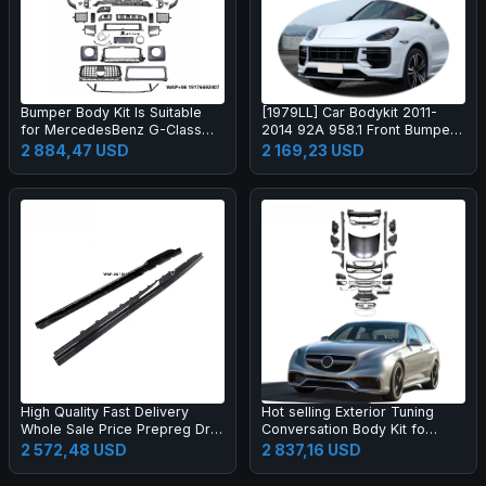
Bumper Body Kit Is Suitable
[1979LL] Car Bodykit 2011-
for MercedesBenz G-Class
2014 92A 958.1 Front Bumper
W464 to W465 G63 OLD to
Upgrade to 2024 2025 Turbo
2 884,47 USD
2 169,23 USD
NEW
GT Style Body Kit for Cayenne
958
High Quality Fast Delivery
Hot selling Exterior Tuning
Whole Sale Price Prepreg Dry
Conversation Body Kit fo
Carbon Fiber Performance
2009-2012 Auto Parts Car
2 572,48 USD
2 837,16 USD
Side Skirts for R8 2019-2023
Mod