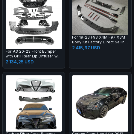
For 19-23 F98 X4M F97 X3M
Body Kit Factory Direct Selling
Carbon Fiber AE Style Front
2 415,67 USD
For A3 20-23 Front Bumper
Bumper Edge Rear Diffuser
with Grill Rear Lip Diffuser with
Side Skirt
Muffler Tip Full RS3 Style
2 134,25 USD
Body Kit
Carbon Fiber Front Bumper
Carbon Fiber Hood for 2012-