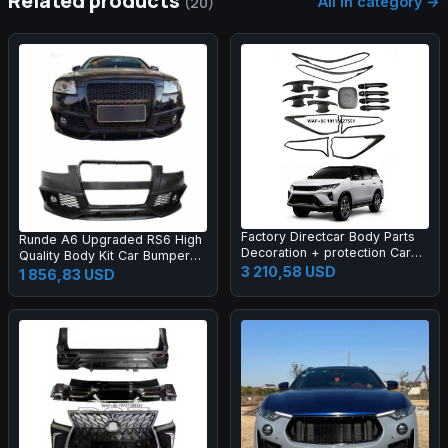
Related products
All in category →
(20)
Factory Directcar Body Parts
Runde A6 Upgraded RS6 High
Decoration + protection Car
Quality Body Kit Car Bumper
Body Parts Car Accessories
3 210,58 USD
Grille Rear Lips Tail Throat Tail
1 856,83 USD
Wing Manufacturer Direct
Sales