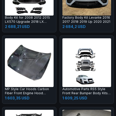
Body Kit for 2008 2012 2015
Factory Body Kit Levante 2016
LX570 Upgrade 2018 LX
2017 2018 2019 Up 2020 2021
Super Sport Grille Bumper Led
2 688,21 USD
2 684,2 USD
Headlamp Fog Lamp Tail Light
MP Style Car Hoods Carbon
Automotive Parts RS5 Style
Fiber Front Engine Hood
Front Rear Bumper Body Kits
Bonnet for M2C F87 F22
for A5 S5 B8.5 2013-2016
1 603,35 USD
1 609,25 USD
Upgrade 2017-2019 Body Kit