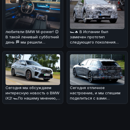
любители BMW M-power! 😊
🏎🔥 В Испании был
В такой ленивый субботний
замечен прототип
день 🏁 мы решили
следующего поколения
порадовать вас новостями
BMW iX1, который уже
о буду
вызвал ажиотаж в автом
Сегодня мы обсуждаем
Сегодня отличное
интересную новость о BMW
настроение, и мы спешим
iX2! 🏎По нашему мнению,
поделиться с вами
эта новинка выглядит очень
интересной новостью! 🏎🔥
пр
Обновлённая BMW