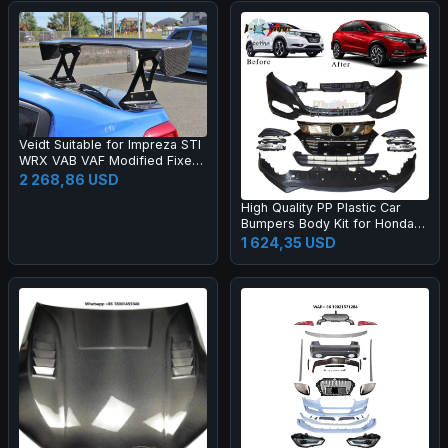
Veidt Suitable for Impreza STI
WRX VAB VAF Modified Fixed
Wing EUR Model Carbon Fiber
2 268,86 USD
GT Large Spoiler
High Quality PP Plastic Car
Bumpers Body Kit for Honda
2015 HRV Vezel Upgrade 20
1 624,35 USD
19