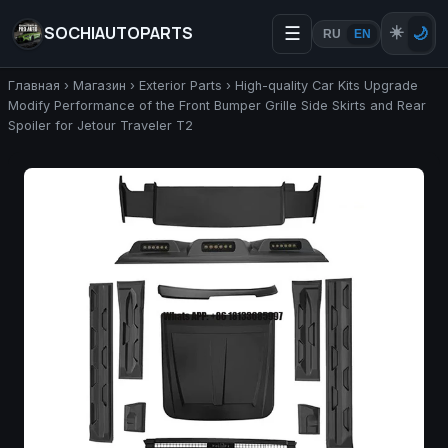
SOCHIAUTOPARTS
☰
☀️
🌙
RU
EN
Главная
›
Магазин
›
Exterior Parts
›
High-quality Car Kits Upgrade
Modify Performance of the Front Bumper Grille Side Skirts and Rear
Spoiler for Jetour Traveler T2