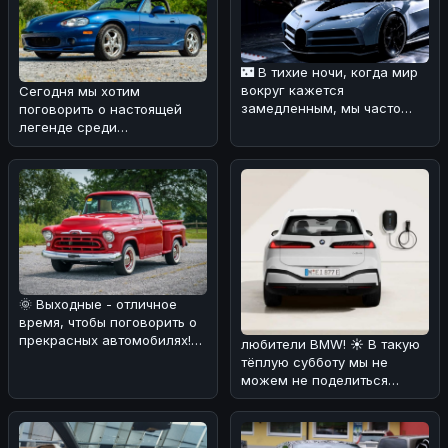
🌃 В тихие ночи, когда мир
вокруг кажется
Сегодня мы хотим
замедленным, мы часто
поговорить о настоящей
задумываемся о том, что
легенде среди
значит быть
автомобилей — Mazda MX-
5 Miata 1999 года в юби
🌞 Выходные - отличное
время, чтобы поговорить о
прекрасных автомобилях!
любители BMW! ☀️ В такую
🚗 Сегодня мы хотим вам
тёплую субботу мы не
рас
можем не поделиться
интересной новостью. По
слухам, эл