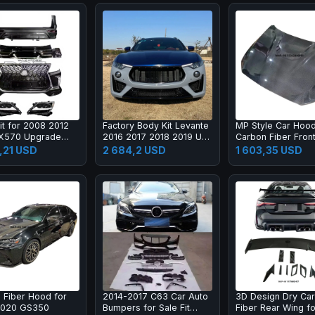
it for 2008 2012
Factory Body Kit Levante
MP Style Car Hoo
LX570 Upgrade
2016 2017 2018 2019 Up
Carbon Fiber Fron
X Super Sport
2020 2021
Engine Hood Bonne
,21 USD
2 684,2 USD
1 603,35 USD
 Bumper Led
M2C F87 F22
mp Fog Lamp Tail
 Fiber Hood for
2014-2017 C63 Car Auto
3D Design Dry Ca
2020 GS350
Bumpers for Sale Fit
Fiber Rear Wing f