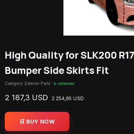
High Quality for SLK200 R
Bumper Side Skirts Fit
Category:
Exterior Parts
·
в наличии
2 187,3 USD
2 254,95 USD
🛒 BUY NOW