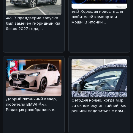
🚗💥 Хорошая новость для
любителей комфорта и
🚗⚡ В преддверии запуска
мощи! В Японии
был замечен гибридный Kia
каршеринговая компания
Seltos 2027 года,
Оликс объявила о
проходящий испытания в
Альпах!
Добрый пятничный вечер,
Сегодня ночью, когда мир
любители BMW! 🌞🏎
за окном окутан тайной, мы
Редакция разобралась в
решили поделиться с вами
ситуации с обновлением
интересной новостью из
кроссовера B