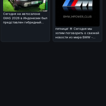
Сегодня на автосалоне
GIIAS 2026 в Индонезии был
представлен гибридный
вариант BAIC BJ30 🚗⚡. Мы
пятница! ☀️ Сегодня мы
раз
хотим поговорить о свежей
новости из мира BMW -
люксовом SUV X7 Individual
в