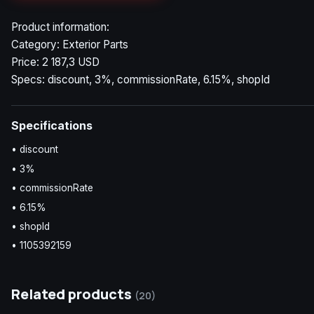
Product information:
Category: Exterior Parts
Price: 2 187,3 USD
Specs: discount, 3%, commissionRate, 6.15%, shopId
Specifications
• discount
• 3%
• commissionRate
• 6.15%
• shopId
• 1105392159
Related products
(20)