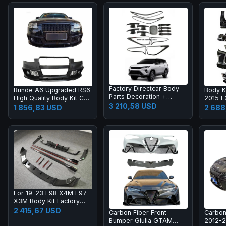
Factory Directcar Body
Runde A6 Upgraded RS6
Body K
Parts Decoration +
High Quality Body Kit Car
2015 
protection Car Body
3 210,58 USD
Bumper Grille Rear Lips
2018 L
1 856,83 USD
2 688
Parts Car Accessories
Tail Throat Tail Wing
Grille
Manufacturer Direct
Headla
Sales
Light
For 19-23 F98 X4M F97
X3M Body Kit Factory
Direct Selling Carbon
2 415,67 USD
Carbon Fiber Front
Carbon
Fiber AE Style Front
Bumper Giulia GTAM
2012-
Bumper Edge Rear