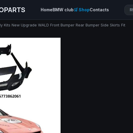
OPARTS
Home
BMW club
🛒 Shop
Contacts
R
dy Kits New Upgrade WALD Front Bumper Rear Bumper Side Skirts Fit