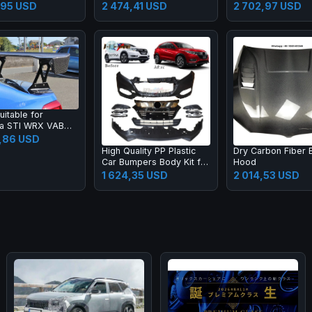
2015-2017 New C Class
M2 G80 M3 G82 M
,95 USD
2 474,41 USD
2 702,97 USD
W205 C180 C200l C260l
Carbon Fiber Rear
Spoiler High Quali
uitable for
a STI WRX VAB
dified Fixed Wing
,86 USD
del Carbon Fiber
High Quality PP Plastic
Dry Carbon Fiber 
ge Spoiler
Car Bumpers Body Kit for
Hood
Honda 2015 HRV Vezel
1 624,35 USD
2 014,53 USD
Upgrade 20 19