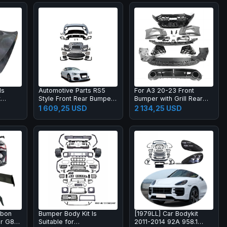
ds
Automotive Parts RS5
For A3 20-23 Front
t
Style Front Rear Bumper
Bumper with Grill Rear
t for
Body Kits for A5 S5 B8.5
Lip Diffuser with Muffler
1 609,25 USD
2 134,25 USD
2013-2016 Upgrade
Tip Full RS3 Style Body
2017-2019 Body Kit
Kit
rbon
Bumper Body Kit Is
[1979LL] Car Bodykit
or G87
Suitable for
2011-2014 92A 958.1