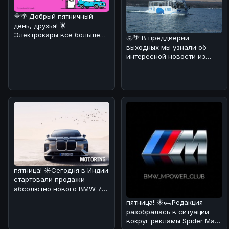
🌞🌴 Добрый пятничный
день, друзья! 🌟
Электрокары все больше
🌞🌴 В преддверии
завоевывают сердца
выходных мы узнали об
автолюбителей! 🚗⚡ И
интересной новости из
Японии! 🚗💦 Компания Fuji
Quick Bus з
пятница! ☀️Сегодня в Индии
стартовали продажи
абсолютно нового BMW 7
Series! 🏎🔥 По нашему
пятница! ☀️🏎Редакция
мнению,
разобралась в ситуации
вокруг рекламы Spider Man