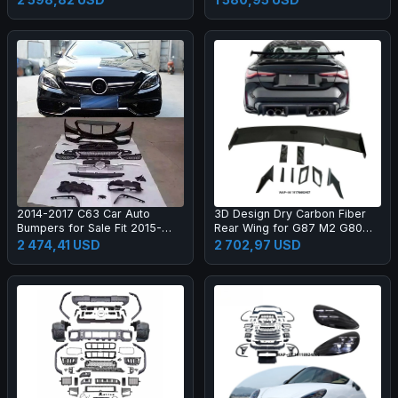
2014-2017 C63 Car Auto
3D Design Dry Carbon Fiber
Bumpers for Sale Fit 2015-
Rear Wing for G87 M2 G80
2017 New C Class W205 C180
M3 G82 M4 Dry Carbon Fiber
2 474,41 USD
2 702,97 USD
C200l C260l
Rear Spoiler High Quality