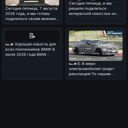
Сегодня пятница, и мы
решили поделиться
Сегодня пятница, 7 августа
интересной новостью из
2026 года, и мы готовы
мира BMW 🏎!Речь идет о
поделиться своим мнением
туристическом
о свежей BMW-новости! 🏎
Н
📝
🏎🔥 Хорошая новость для
всех поклонников BMW! В
июле 2026 года BMW
Deutschland
🏎🔥💪 В мире
продемонстрировала о
электромобилей грядет
революция! По нашим
данным, BMW i3 M получит
аж четыре электриче