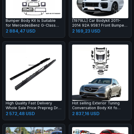
Bumper Body Kit Is Suitable
[1979LL] Car Bodykit 2011-
for MercedesBenz G-Class
2014 92A 958.1 Front Bumper
W464 to W465 G63 OLD to
Upgrade to 2024 2025 Turbo
2 884,47 USD
2 169,23 USD
NEW
GT Style Body Kit for Cayenne
958
High Quality Fast Delivery
Hot selling Exterior Tuning
Whole Sale Price Prepreg Dry
Conversation Body Kit fo
Carbon Fiber Performance
2009-2012 Auto Parts Car
2 572,48 USD
2 837,16 USD
Side Skirts for R8 2019-2023
Mod