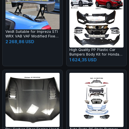
Veidt Suitable for Impreza STI
WRX VAB VAF Modified Fixed
Wing EUR Model Carbon Fiber
2 268,86 USD
GT Large Spoiler
High Quality PP Plastic Car
Bumpers Body Kit for Honda
2015 HRV Vezel Upgrade 20
1 624,35 USD
19