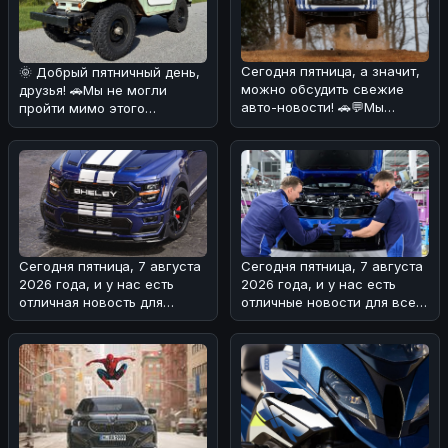
Сегодня пятница, а значит,
🌞 Добрый пятничный день,
можно обсудить свежие
друзья! 🚗Мы не могли
авто-новости! 🚗💬Мы
пройти мимо этого
разобрались в ситуации с
интересного экземпляра
Ford
Toyota Land
Сегодня пятница, 7 августа
Сегодня пятница, 7 августа
2026 года, и у нас есть
2026 года, и у нас есть
отличная новость для
отличные новости для всех
любителей мощных
поклонников BMW! 🏎На з
автомобилей