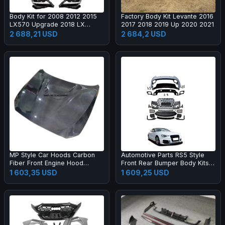
Body Kit for 2008 2012 2015
Factory Body Kit Levante 2016
LX570 Upgrade 2018 LX
2017 2018 2019 Up 2020 2021
Super Sport Grille Bumper Led
2 688,21 USD
2 684,2 USD
Headlamp Fog Lamp Tail Light
MP Style Car Hoods Carbon
Automotive Parts RS5 Style
Fiber Front Engine Hood
Front Rear Bumper Body Kits
Bonnet for M2C F87 F22
for A5 S5 B8.5 2013-2016
1 603,35 USD
1 609,25 USD
Upgrade 2017-2019 Body Kit