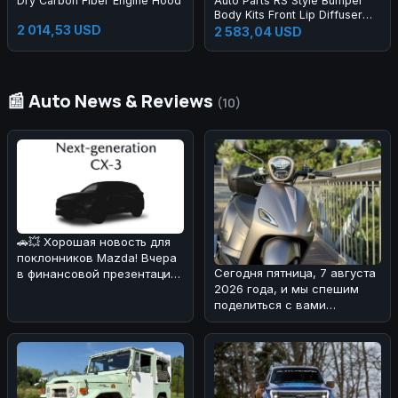
Dry Carbon Fiber Engine Hood
Auto Parts RS Style Bumper
Body Kits Front Lip Diffuser
2 014,53 USD
Side Skirts Headlights
2 583,04 USD
Taillights Bumper Body Kit for
A3 2013-2016
📰 Auto News & Reviews
(10)
🚗💥 Хорошая новость для
поклонников Mazda! Вчера
Сегодня пятница, 7 августа
в финансовой презентации
2026 года, и мы спешим
компания подтвердила
поделиться с вами
возв
интересной новостью из
мира двух