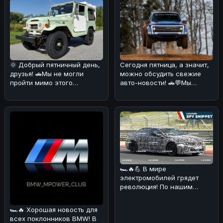
Сегодня пятница, а значит,
🌞 Добрый пятничный день,
можно обсудить свежие
друзья! 🚗Мы не могли
авто-новости! 🚗💬Мы
пройти мимо этого
разобрались в ситуации с
интересного экземпляра
Ford
Toyota Land
🏎🔥💪 В мире
электромобилей грядет
революция! По нашим
данным, BMW i3 M получит
аж четыре электриче
🏎🔥 Хорошая новость для
всех поклонников BMW! В