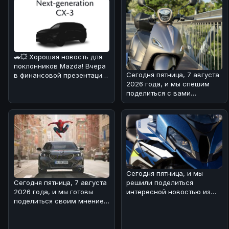
🚗💥 Хорошая новость для
поклонников Mazda! Вчера
Сегодня пятница, 7 августа
в финансовой презентации
2026 года, и мы спешим
компания подтвердила
поделиться с вами
возв
интересной новостью из
мира двух
Сегодня пятница, и мы
Сегодня пятница, 7 августа
решили поделиться
2026 года, и мы готовы
интересной новостью из
поделиться своим мнением
мира BMW 🏎!Речь идет о
о свежей BMW-новости! 🏎
туристическом
Н