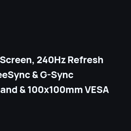
 Screen, 240Hz Refresh
eeSync & G-Sync
 Stand & 100x100mm VESA