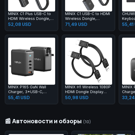
MINIX C1 Plus USB-C to
MINIX C1 USB-C to HDMI
CHUWI
HDMI Wireless Dongle,
Wireless Dongle,
Keyboa
165ft/50m Transmission,
165ft/50m Transmission,
Laptop
52,08 USD
71,49 USD
55,41
Plug and Play
Plug and Play,
Compatible with iPhone
15
MINIX P165 GaN Wall
MINIX H1 Wireless 1080P
MINIX 
Charger, 3*USB-C,
HDMI Dongle Display
Charge
1*USB-A
Adapter, 165ft
Output
55,41 USD
50,98 USD
33,24
Transmission
1*USB
📰 Автоновости и обзоры
(10)