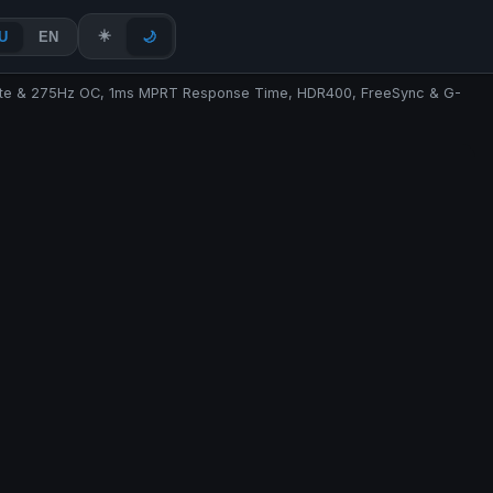
☀️
U
EN
🌙
Rate & 275Hz OC, 1ms MPRT Response Time, HDR400, FreeSync & G-