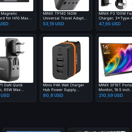
 Magnetic
MINIX TP140 140W
MINIX P3 100W Fa
rd for Hi10 Max
Universal Travel Adapter,
Charger, 3*Type-
3*USB-C, 1*USB-A
1*USB-A Ports for
 USD
53,19 USD
47,65 USD
Traveling, Univers
Compatibility
P1 GaN Quick
Minix P4K Wall Charger
MINIX SF16T Porta
r, 65W Max
Hub Power Supply
Monitor, 16.5 inch
, 2*USB-C,
Adapter, 2*USB 3.2,
1920*1200 Touchs
 USD
80,8 USD
210,59 USD
-A
4K@30Hz UHD Port,
178º Viewing Angl
PD60W Fast Charging
2*Stereo Speake
Type-C Port