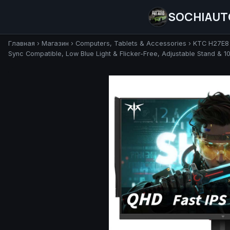
SOCHIAUT
Главная
›
Магазин
›
Computers, Tablets & Accessories
›
KTC H27E8 
Sync Compatible, Low Blue Light & Flicker-Free, Adjustable Stand 