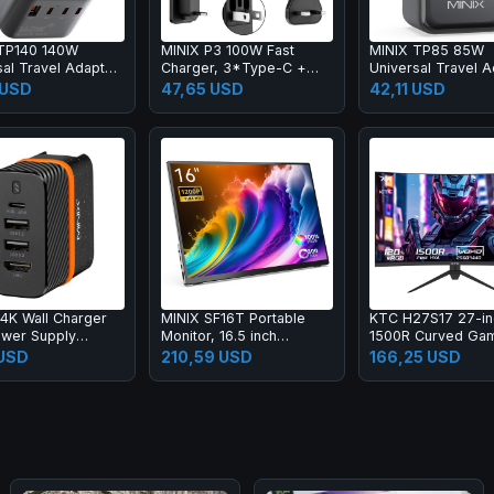
TP140 140W
MINIX P3 100W Fast
MINIX TP85 85W
al Travel Adapter,
Charger, 3*Type-C +
Universal Travel A
-C, 1*USB-A
1*USB-A Ports for
3 USB-C, 2 USB-A
 USD
47,65 USD
42,11 USD
Traveling, Universal
Compatibility
P4K Wall Charger
MINIX SF16T Portable
KTC H27S17 27-in
wer Supply
Monitor, 16.5 inch
1500R Curved Ga
r, 2*USB 3.2,
1920*1200 Touchscreen,
Monitor QHD 256
USD
210,59 USD
166,25 USD
Hz UHD Port,
178º Viewing Angles,
16:9 ELED 180Hz 
Fast Charging
2*Stereo Speakers
sRGB 4000:1 Contr
 Port
Ratio 1ms MPRT
Response Time L
Motion Blur Compa
with FreeSync G-
USB 2xHDMI2.0 2x