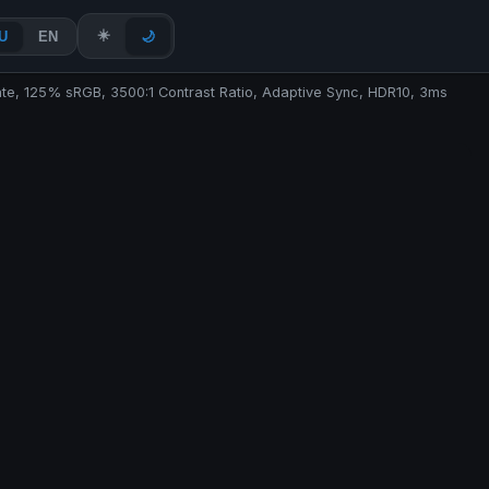
☀️
U
EN
🌙
e, 125% sRGB, 3500:1 Contrast Ratio, Adaptive Sync, HDR10, 3ms