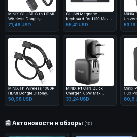
MINIX C1 USB-C to HDMI
CHUWI Magnetic
MINIX 
Wireless Dongle,
Keyboard for Hi10 Max
Univers
165ft/50m Transmission,
Laptop
3*USB
71,49 USD
55,41 USD
53,19
Plug and Play,
Compatible with iPhone
15
MINIX H1 Wireless 1080P
MINIX P1 GaN Quick
Minix 
HDMI Dongle Display
Charger, 65W Max
Hub Po
Adapter, 165ft
Output, 2*USB-C,
Adapte
50,98 USD
33,24 USD
80,8 
Transmission
1*USB-A
4K@30
PD60W 
Type-C
📰 Автоновости и обзоры
(10)