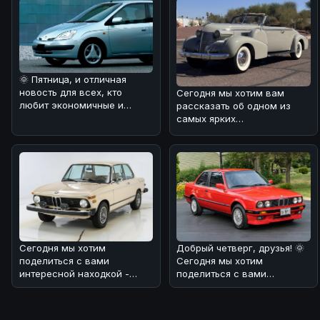
🌞 Пятница, и отличная
новость для всех, кто
Сегодня мы хотим вам
любит экономичные и
рассказать об одном из
динамичные автомобили! 🚗
самых ярких
Мы разобра
представителей
классического
американского а
Сегодня мы хотим
Добрый четверг, друзья! 🌞
поделиться с вами
Сегодня мы хотим
интересной находкой -
поделиться с вами
BMW 2002 1974 года
интересной историей о
выпуска! 🏎 Этот автомоб
редком экземпляр