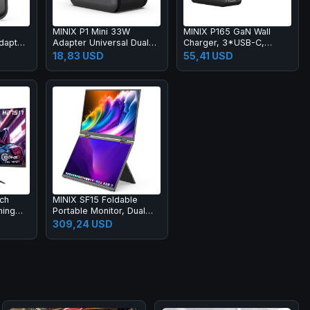
MINIX P1 Mini 33W
MINIX P165 GaN Wall
dapter,
Adapter Universal Dual
Charger, 3*USB-C,
Port Charger, 1*USB-A,
1*USB-A
18,83 USD
55,41 USD
1*USB-C
ch
MINIX SF15 Foldable
ming
Portable Monitor, Dual
0x1440
15.6 inch 1920*1080 IPS
309,24 USD
120%
Screen, HDR, 178°
ast
Viewing Angle, Built-in
Speakers
ow
tible
Sync
DP1.4