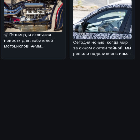
ount
🌞 Пятница, и отличная
новость для любителей
Сегодня ночью, когда мир
мотоциклов! 🚗Мы
за окном окутан тайной, мы
разобрались в интересном
решили поделиться с вами
факте из исто
интересной новостью из