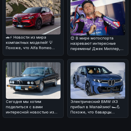
Audio Out VESA M
🚗⚡ Новости из мира
😊 В мире мотоспорта
компактных моделей! 💡
назревают интересные
Похоже, что Alfa Romeo
перемены! Джек Миллер,
решила порадовать своих
австралийский
поклонников
мотогонщик, выступающ
Сегодня мы хотим
Электрический BMW iX3
поделиться с вами
прибыл в Малайзию! 🏎💪
интересной новостью из
Похоже, что баварцы
мира BMW! 🏎На аукционе
наконец-то добрались до
без резерва была в
этого рынка