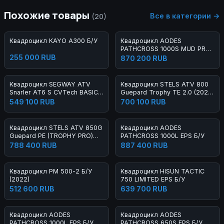
Похожие товары
Все в категории →
(20)
Квадроцикл KAYO A300 Б/У
Квадроцикл AODES
PATHCROSS 1000S MUD PRO
255 000 RUB
EPS Б/У
870 200 RUB
Квадроцикл SEGWAY ATV
Квадроцикл STELS ATV 800
Snarler AT6 S CVTech BASIC
Guepard Trophy TE 2.0 (2022)
Б/У
Б/У
549 100 RUB
700 100 RUB
Квадроцикл STELS ATV 850G
Квадроцикл AODES
Guepard PE (TROPHY PRO)
PATHCROSS 1000L EPS Б/У
2.0 Б/У
788 400 RUB
887 400 RUB
Квадроцикл РМ 500-2 Б/У
Квадроцикл HISUN TACTIC
(2022)
750 LIMITED EPS Б/У
512 600 RUB
639 700 RUB
Квадроцикл AODES
Квадроцикл AODES
PATHCROSS 1000L EPS Б/У
PATHCROSS 650S EPS Б/У