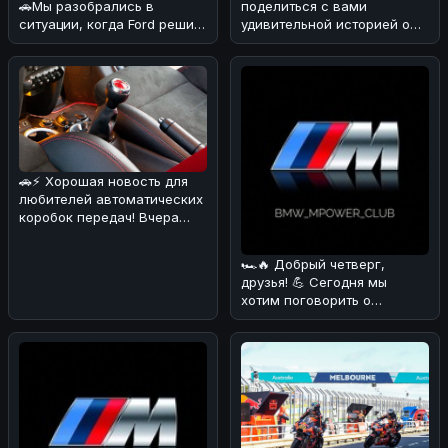
🚗Мы разобрались в
поделиться с вами
ситуации, когда Ford решил
удивительной историей о
объединиться с китайскими
Nissan Qashqai, который
б
сумел преодо
🚗⚡ Хорошая новость для
любителей автоматических
коробок передач! Вчера
стало известно, что еще
один
🏎🔥 Добрый четверг,
друзья! 💪 Сегодня мы
хотим поговорить о
довольно курьёзном
случае, который про