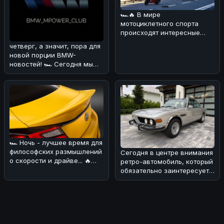
🏎🔥 В мире
мотоциклетного спорта
происходят интересные
изменения! 💪 В
четверг, а значит, пора для
преддверии нового сезона
новой порции BMW-
Wor
новостей! 🏎 Сегодня мы
поговорим о довольно
курьёзном
🏎 Ночь - лучшее время для
философских размышлений
Сегодня в центре внимания
о скорости и драйве... 🔥
ретро-автомобиль, который
Сегодня хотим обсудить н
обязательно заинтересует
поклонников BMW! 🏎Речь