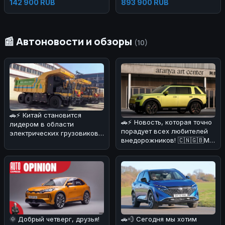
142 900 RUB
893 900 RUB
📰 Автоновости и обзоры
(10)
🚗⚡ Китай становится
🚗⚡ Новость, которая точно
лидером в области
порадует всех любителей
электрических грузовиков!
внедорожников! 🇨🇳🇬🇧Мы
На днях в Поднебесной
разобрались в деталях и
начал работат
🌞 Добрый четверг, друзья!
🚗💨 Сегодня мы хотим