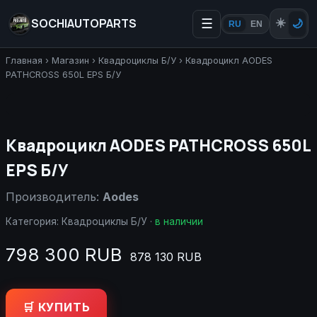
SOCHIAUTOPARTS
☰
☀️
🌙
RU
EN
Главная
›
Магазин
›
Квадроциклы Б/У
›
Квадроцикл AODES
PATHCROSS 650L EPS Б/У
Квадроцикл AODES PATHCROSS 650L
EPS Б/У
Производитель:
Aodes
Категория:
Квадроциклы Б/У
·
в наличии
798 300 RUB
878 130 RUB
🛒 КУПИТЬ