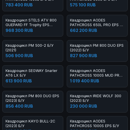
783 400 RUB
575 100 RUB
Квадроцикл STELS ATV 800
Квадроцикл AODES
GUEPARD FF Trophy EPS
PATHCROSS 650L PRO EPS Б/
Cargo 2.0 Б/У
У
968 300 RUB
662 200 RUB
Квадроцикл РМ 500-2 Б/У
Квадроцикл РМ 800 DUO EPS
(2021)
(2022) Б/У
506 900 RUB
827 900 RUB
Квадроцикл SEGWAY Snarler
Квадроцикл AODES
AT6 LX Б/У
PATHCROSS 1000S MUD PRO
EPS Б/У
613 900 RUB
1 019 400 RUB
Квадроцикл РМ 800 DUO EPS
Квадроцикл IRIDE WOLF 300
(2023) Б/У
(2023) Б/У
856 400 RUB
230 000 RUB
Квадроцикл KAYO BULL-2C
Квадроцикл AODES
(2023) Б/У
PATHCROSS 1000S EPS Б/У