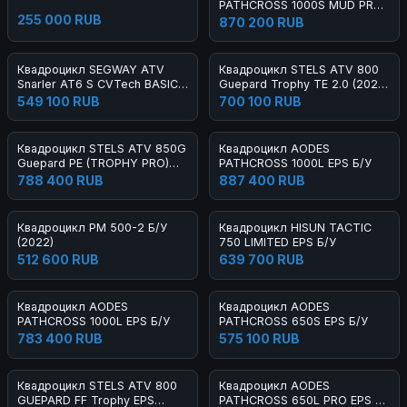
PATHCROSS 1000S MUD PRO
255 000 RUB
EPS Б/У
870 200 RUB
Квадроцикл SEGWAY ATV
Квадроцикл STELS ATV 800
Snarler AT6 S CVTech BASIC
Guepard Trophy TE 2.0 (2022)
Б/У
Б/У
549 100 RUB
700 100 RUB
Квадроцикл STELS ATV 850G
Квадроцикл AODES
Guepard PE (TROPHY PRO)
PATHCROSS 1000L EPS Б/У
2.0 Б/У
788 400 RUB
887 400 RUB
Квадроцикл РМ 500-2 Б/У
Квадроцикл HISUN TACTIC
(2022)
750 LIMITED EPS Б/У
512 600 RUB
639 700 RUB
Квадроцикл AODES
Квадроцикл AODES
PATHCROSS 1000L EPS Б/У
PATHCROSS 650S EPS Б/У
783 400 RUB
575 100 RUB
Квадроцикл STELS ATV 800
Квадроцикл AODES
GUEPARD FF Trophy EPS
PATHCROSS 650L PRO EPS Б/