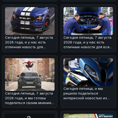
разобрались в ситуации с
интересного экземпляра
Ford
Toyota Land
Сегодня пятница, 7 августа
Сегодня пятница, 7 августа
2026 года, и у нас есть
2026 года, и у нас есть
отличная новость для
отличные новости для всех
любителей мощных
поклонников BMW! 🏎На з
автомобилей
Сегодня пятница, и мы
решили поделиться
Сегодня пятница, 7 августа
интересной новостью из
2026 года, и мы готовы
мира BMW 🏎!Речь идет о
поделиться своим мнением
туристическом
о свежей BMW-новости! 🏎
Н