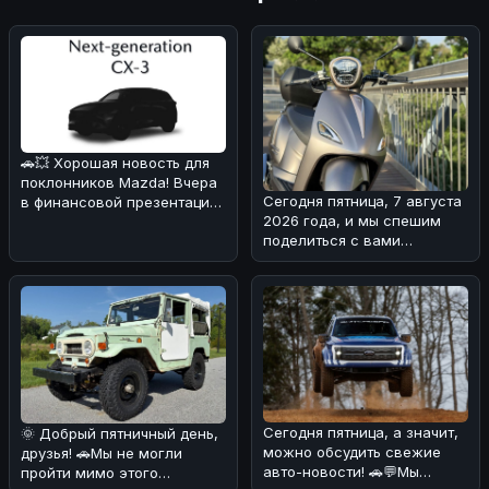
🚗💥 Хорошая новость для
поклонников Mazda! Вчера
Сегодня пятница, 7 августа
в финансовой презентации
2026 года, и мы спешим
компания подтвердила
поделиться с вами
возв
интересной новостью из
мира двух
Сегодня пятница, а значит,
🌞 Добрый пятничный день,
можно обсудить свежие
друзья! 🚗Мы не могли
авто-новости! 🚗💬Мы
пройти мимо этого