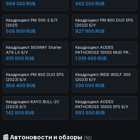
Cargo 2.0 Б/У
У
968 300 RUB
662 200 RUB
Квадроцикл РМ 500-2 Б/У
Квадроцикл РМ 800 DUO EPS
(2021)
(2022) Б/У
506 900 RUB
827 900 RUB
Квадроцикл SEGWAY Snarler
Квадроцикл AODES
AT6 LX Б/У
PATHCROSS 1000S MUD PRO
EPS Б/У
613 900 RUB
1 019 400 RUB
Квадроцикл РМ 800 DUO EPS
Квадроцикл IRIDE WOLF 300
(2023) Б/У
(2023) Б/У
856 400 RUB
230 000 RUB
Квадроцикл KAYO BULL-2C
Квадроцикл AODES
(2023) Б/У
PATHCROSS 1000S EPS Б/У
142 900 RUB
893 900 RUB
📰 Автоновости и обзоры
(10)