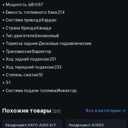
• Мощность (кВт):67
• Ёмкость топливного бака:21.4
• Система привода:Кардан
• Страна бренда:Канада
• Тип двигателя:Бензиновый
• Тормоза задние:Дисковые гидравлические
• Трансмиссия:Вариатор
• Ход задней подвески:251
• Ход передней подвески:233
• Степень сжатия:10
• 3:1
• Система подачи топлива:Инжектор
Похожие товары
Все в категории →
(20)
Квадроцикл KAYO A300 Б/У
Квадроцикл AODES