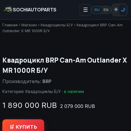
SOCHIAUTOPARTS
☰
☀️
🌙
RU
EN
Главная
›
Магазин
›
Квадроциклы Б/У
›
Квадроцикл BRP Can-Am
Outlander X MR 1000R Б/У
Квадроцикл BRP Can-Am Outlander X
MR 1000R Б/У
Производитель:
BRP
Категория:
Квадроциклы Б/У
·
в наличии
1 890 000 RUB
2 079 000 RUB
🛒 КУПИТЬ