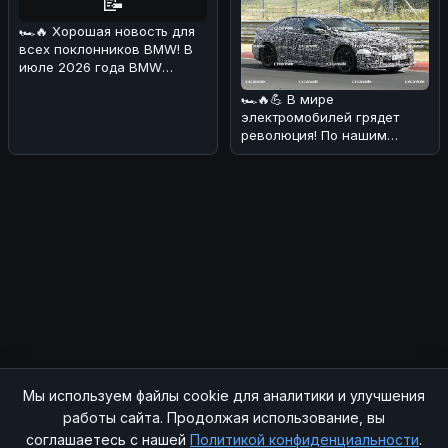
📝
🏎🔥 Хорошая новость для
всех поклонников BMW! В
июле 2026 года BMW
Deutschland
🏎🔥💪 В мире
продемонстрировала о
электромобилей грядет
революция! По нашим
данным, BMW i3 M получит
аж четыре электриче
Мы используем файлы cookie для аналитики и улучшения
© 2026 SOCHIAUTOPARTS. Все права защищены.
работы сайта. Продолжая использование, вы
соглашаетесь с нашей
Политикой конфиденциальности
.