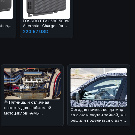
es
Moving
FOSSiBOT FAC580 580W
tion,
Alternator Charger for
olar
FOSSiBOT Power Station,
220,57 USD
 AC
Gray
 1x
d 1x
🌞 Пятница, и отличная
новость для любителей
Сегодня ночью, когда мир
мотоциклов! 🚗Мы
за окном окутан тайной, мы
разобрались в интересном
решили поделиться с вами
факте из исто
интересной новостью из