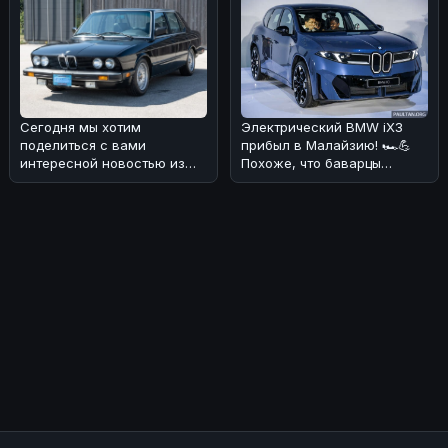
Сегодня мы хотим
Электрический BMW iX3
поделиться с вами
прибыл в Малайзию! 🏎💪
интересной новостью из
Похоже, что баварцы
мира BMW! 🏎На аукционе
наконец-то добрались до
без резерва была в
этого рынка