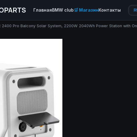
OPARTS
Главная
BMW club
🛒 Магазин
Контакты
R
2400 Pro Balcony Solar System, 2200W 2040Wh Power Station with On-g