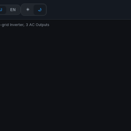
☀️
U
EN
🌙
rid Inverter, 3 AC Outputs