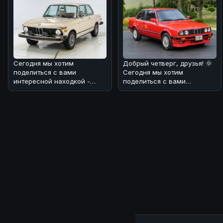
американского а
Сегодня мы хотим
Добрый четверг, друзья! 🌞
поделиться с вами
Сегодня мы хотим
интересной находкой -
поделиться с вами
BMW 2002 1974 года
интересной историей о
выпуска! 🏎 Этот автомоб
редком экземпляр