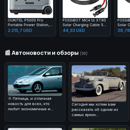
OUKITEL P5000 Pro
FOSSiBOT MC4 to XT90
FOSSi
Portable Power Station,
Solar Charging Cable 5m
Solar 
5120Wh LiFePO4 Battery,
for F2400 F3600 F3600
for F8
2 215,7 USD
44,33 USD
38,78
4000W AC Output, Smart
Pro
Temperature Control,
Dual 100W USB-C,
Seamless UPS Battery
📰 Автоновости и обзоры
Backup, 15 Outputs, App
(10)
Control, with Wheels
🌞 Пятница, и отличная
новость для всех, кто
Сегодня мы хотим вам
любит экономичные и
рассказать об одном из
динамичные автомобили! 🚗
самых ярких
Мы разобра
представителей
классического