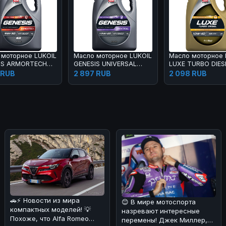
 моторное LUKOIL
Масло моторное LUKOIL
Масло моторное 
IS ARMORTECH
GENESIS UNIVERSAL
LUXE TURBO DIES
30 4 л
10W-40 4 л
10W-40 4 л
 RUB
2 897 RUB
2 098 RUB
🚗⚡ Новости из мира
😊 В мире мотоспорта
компактных моделей! 💡
назревают интересные
Похоже, что Alfa Romeo
перемены! Джек Миллер,