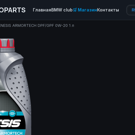
OPARTS
Главная
BMW club
🛒 Магазин
Контакты
R
ENESIS ARMORTECH DPF/GPF 0W-20 1 л