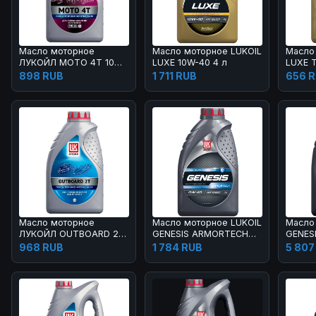
Масло моторное
Масло моторное LUKOIL
Масло
ЛУКОЙЛ МОТО 4Т 10W-
LUXE 10W-40 4 л
LUXE 
40 1 л
10W-40
898 RUB
1 711 RUB
656 
Масло моторное
Масло моторное LUKOIL
Масло
ЛУКОЙЛ OUTBOARD 2Т
GENESIS ARMORTECH
GENES
1 л
0W-40 1 л
GC 5W
968 RUB
1 784 RUB
5 807