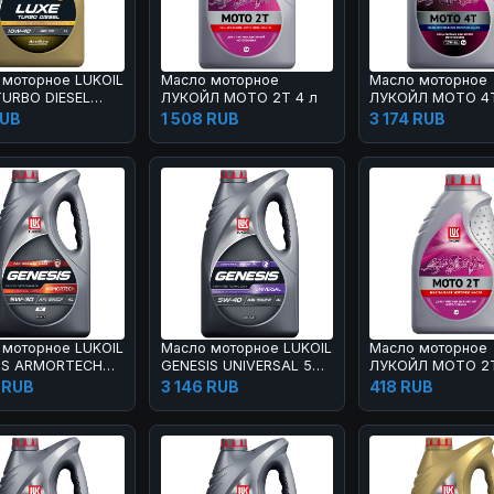
 моторное LUKOIL
Масло моторное
Масло моторное
TURBO DIESEL
ЛУКОЙЛ МОТО 2Т 4 л
ЛУКОЙЛ МОТО 4Т
 1 л
40 4 л
RUB
1 508 RUB
3 174 RUB
 моторное LUKOIL
Масло моторное LUKOIL
Масло моторное
IS ARMORTECH
GENESIS UNIVERSAL 5W-
ЛУКОЙЛ МОТО 2Т
-30 4 л
40 4 л
 RUB
3 146 RUB
418 RUB