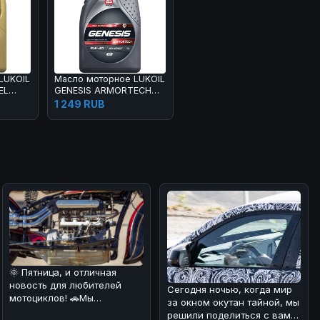
LUKOIL
Масло моторное LUKOIL
EL
GENESIS ARMORTECH
CN 5W-40 1 л
1 249 RUB
🌞 Пятница, и отличная
новость для любителей
Сегодня ночью, когда мир
мотоциклов! 🚗Мы
за окном окутан тайной, мы
разобрались в интересном
решили поделиться с вами