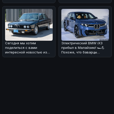
решила порадовать своих
австралийский
поклонников
мотогонщик, выступающ
Сегодня мы хотим
Электрический BMW iX3
поделиться с вами
прибыл в Малайзию! 🏎💪
интересной новостью из
Похоже, что баварцы
мира BMW! 🏎На аукционе
наконец-то добрались до
без резерва была в
этого рынка