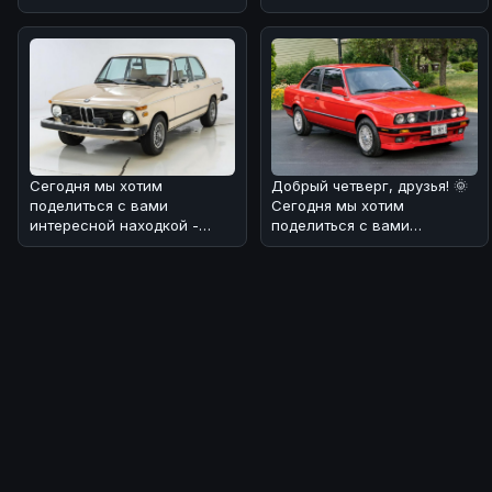
Мы разобра
представителей
классического
американского а
Сегодня мы хотим
Добрый четверг, друзья! 🌞
поделиться с вами
Сегодня мы хотим
интересной находкой -
поделиться с вами
BMW 2002 1974 года
интересной историей о
выпуска! 🏎 Этот автомоб
редком экземпляр