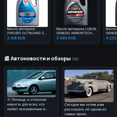
Масло моторное
Масло моторное LUKOIL
Масло
ЛУКОЙЛ OUTBOARD 2Т
GENESIS ARMORTECH
GENES
4 л
5W-40 4 л
FD 5W-
3 418 RUB
3 499 RUB
4 233
📰 Автоновости и обзоры
(10)
🌞 Пятница, и отличная
новость для всех, кто
Сегодня мы хотим вам
любит экономичные и
рассказать об одном из
динамичные автомобили! 🚗
самых ярких