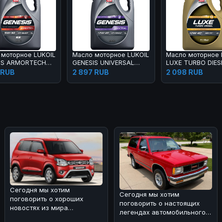
 моторное LUKOIL
Масло моторное LUKOIL
Масло моторное 
IS ARMORTECH
GENESIS UNIVERSAL
LUXE TURBO DIES
30 4 л
10W-40 4 л
10W-40 4 л
 RUB
2 897 RUB
2 098 RUB
Сегодня мы хотим
Сегодня мы хотим
поговорить о хороших
поговорить о настоящих
новостях из мира
легендах автомобильного
автопрома. 🚗
мира. 🌀 Вспоминая ранние