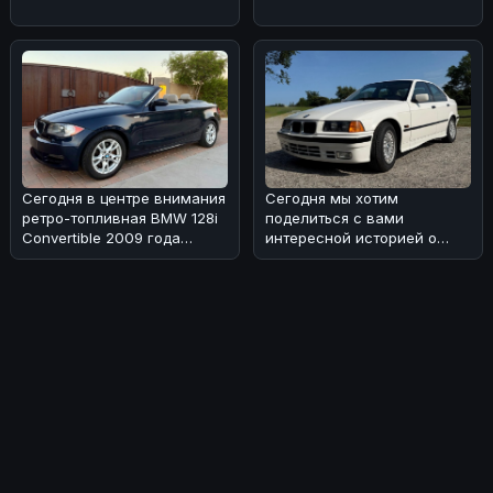
Маркетинговые показатели
дни сегмен
Maruti
Сегодня в центре внимания
Сегодня мы хотим
ретро-топливная BMW 128i
поделиться с вами
Convertible 2009 года
интересной историей о
выпуска с 6-скоростной
редком экземпляре BMW
коро
318i седана 1993 года