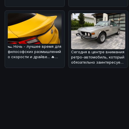
поделиться с вами
интересной ново
🏎 Ночь - лучшее время для
философских размышлений
Сегодня в центре внимания
о скорости и драйве... 🔥
ретро-автомобиль, который
Сегодня хотим обсудить н
обязательно заинтересует
поклонников BMW! 🏎Речь