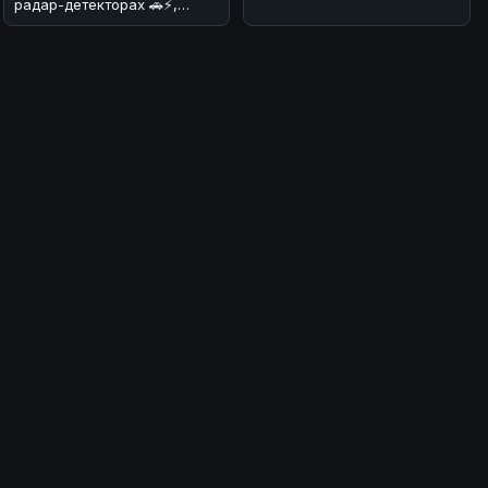
радар-детекторах 🚗⚡,
изменения! 💪 В
которые в конце прошлого
преддверии нового сезона
века заполони
Wor