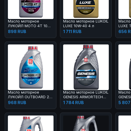
Масло моторное
Масло моторное LUKOIL
Масло
ЛУКОЙЛ МОТО 4Т 10W-
LUXE 10W-40 4 л
LUXE 
40 1 л
10W-40
898 RUB
1 711 RUB
656 
Масло моторное
Масло моторное LUKOIL
Масло
ЛУКОЙЛ OUTBOARD 2Т
GENESIS ARMORTECH
GENES
1 л
0W-40 1 л
GC 5W
968 RUB
1 784 RUB
5 807