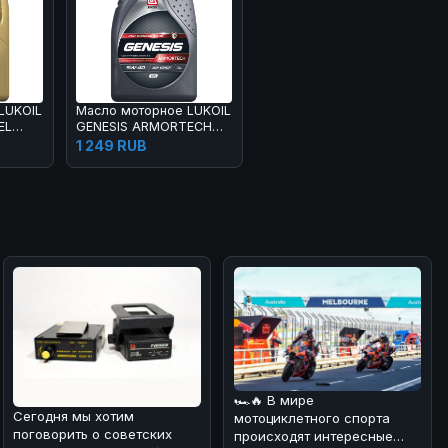
LUKOIL
Масло моторное LUKOIL
EL
GENESIS ARMORTECH
CN 5W-40 1 л
1 249 RUB
🏎🔥 В мире
Сегодня мы хотим
мотоциклетного спорта
поговорить о советских
происходят интересные