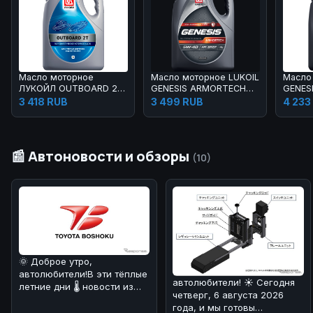
Масло моторное
Масло моторное LUKOIL
Масло
ЛУКОЙЛ OUTBOARD 2Т
GENESIS ARMORTECH
GENES
4 л
5W-40 4 л
FD 5W-
3 418 RUB
3 499 RUB
4 233
📰 Автоновости и обзоры
(10)
🌞 Доброе утро,
автолюбители!В эти тёплые
автолюбители! ☀️ Сегодня
летние дни 🌡️ новости из
четверг, 6 августа 2026
мира автомобилей могут
года, и мы готовы
быть не т