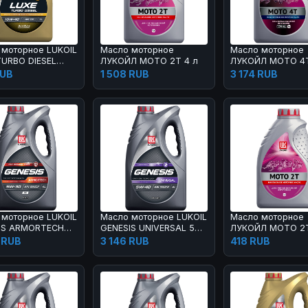
 моторное LUKOIL
Масло моторное
Масло моторное
TURBO DIESEL
ЛУКОЙЛ МОТО 2Т 4 л
ЛУКОЙЛ МОТО 4Т
 1 л
40 4 л
RUB
1 508 RUB
3 174 RUB
 моторное LUKOIL
Масло моторное LUKOIL
Масло моторное
IS ARMORTECH
GENESIS UNIVERSAL 5W-
ЛУКОЙЛ МОТО 2Т
-30 4 л
40 4 л
 RUB
3 146 RUB
418 RUB