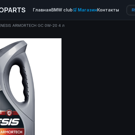
OPARTS
Главная
BMW club
🛒 Магазин
Контакты
R
ENESIS ARMORTECH GC 0W-20 4 л