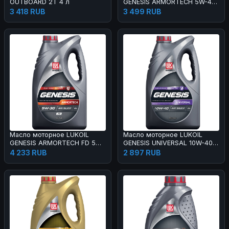
OUTBOARD 2Т 4 л
GENESIS ARMORTECH 5W-40
4 л
3 418 RUB
3 499 RUB
Масло моторное LUKOIL
Масло моторное LUKOIL
GENESIS ARMORTECH FD 5W-
GENESIS UNIVERSAL 10W-40 4
30 4 л
л
4 233 RUB
2 897 RUB