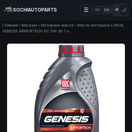
SOCHIAUTOPARTS
☰
☀️
🌙
RU
EN
Главная
›
Магазин
›
Моторные масла
›
Масло моторное LUKOIL
GENESIS ARMORTECH GC 5W-30 1 л