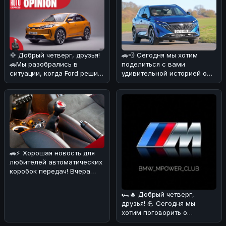
🌞 Добрый четверг, друзья!
🚗💨 Сегодня мы хотим
🚗Мы разобрались в
поделиться с вами
ситуации, когда Ford решил
удивительной историей о
объединиться с китайскими
Nissan Qashqai, который
б
сумел преодо
🚗⚡ Хорошая новость для
любителей автоматических
коробок передач! Вчера
стало известно, что еще
один
🏎🔥 Добрый четверг,
друзья! 💪 Сегодня мы
хотим поговорить о
довольно курьёзном