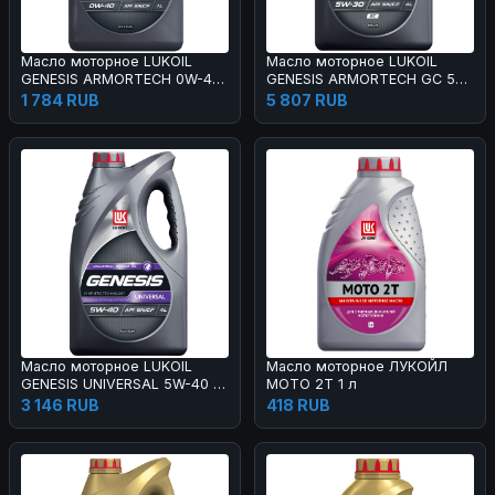
Масло моторное LUKOIL
Масло моторное LUKOIL
GENESIS ARMORTECH 0W-40
GENESIS ARMORTECH GC 5W-
1 л
30 4 л
1 784 RUB
5 807 RUB
Масло моторное LUKOIL
Масло моторное ЛУКОЙЛ
GENESIS UNIVERSAL 5W-40 4
МОТО 2Т 1 л
л
3 146 RUB
418 RUB