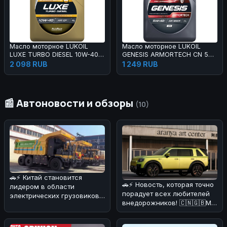
Масло моторное LUKOIL
Масло моторное LUKOIL
LUXE TURBO DIESEL 10W-40 4
GENESIS ARMORTECH CN 5W-
л
40 1 л
2 098 RUB
1 249 RUB
📰 Автоновости и обзоры
(10)
🚗⚡ Китай становится
🚗⚡ Новость, которая точно
лидером в области
порадует всех любителей
электрических грузовиков!
внедорожников! 🇨🇳🇬🇧Мы
На днях в Поднебесной
разобрались в деталях и
начал работат