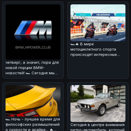
случае, который про
🏎🔥 В мире
мотоциклетного спорта
происходят интересные
изменения! 💪 В
четверг, а значит, пора для
преддверии нового сезона
новой порции BMW-
Wor
новостей! 🏎 Сегодня мы
поговорим о довольно
курьёзном
🏎 Ночь - лучшее время для
философских размышлений
Сегодня в центре внимания
о скорости и драйве... 🔥
ретро-автомобиль, который