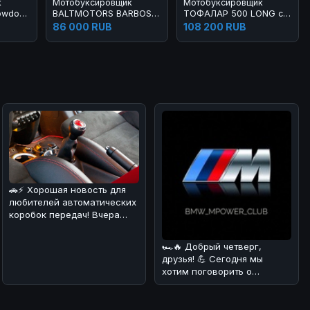
к
Мотобуксировщик
Мотобуксировщик
owdog
BALTMOTORS BARBOSS
ТОФАЛАР 500 LONG с
Z460 Б/У
модулем толкач Б/У
86 000 RUB
108 200 RUB
🚗⚡ Хорошая новость для
любителей автоматических
коробок передач! Вчера
стало известно, что еще
один
🏎🔥 Добрый четверг,
друзья! 💪 Сегодня мы
хотим поговорить о
довольно курьёзном
случае, который про