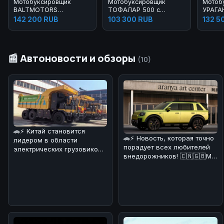
Мотобуксировщик
Мотобуксировщик
Мотоб
BALTMOTORS
ТОФАЛАР 500 с
УРАГА
SNOWDOG B420 SPORT
модулем толкач Б/У
142 200 RUB
103 300 RUB
132 5
2021 Б/У
📰 Автоновости и обзоры
(10)
🚗⚡ Китай становится
🚗⚡ Новость, которая точно
лидером в области
порадует всех любителей
электрических грузовиков!
внедорожников! 🇨🇳🇬🇧Мы
На днях в Поднебесной
разобрались в деталях и
начал работат