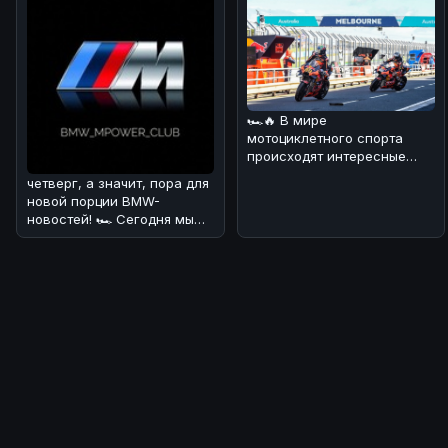
🏎🔥 В мире
мотоциклетного спорта
происходят интересные
изменения! 💪 В
четверг, а значит, пора для
преддверии нового сезона
новой порции BMW-
Wor
новостей! 🏎 Сегодня мы
поговорим о довольно
курьёзном