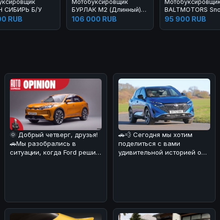
уксировщик
Мотобуксировщик
Мотобуксировщи
Н СИБИРЬ Б/У
БУРЛАК М2 (Длинный)
BALTMOTORS Sn
15 л.с. Б/У
Standard Z15 Б/У
00 RUB
106 000 RUB
95 900 RUB
🌞 Добрый четверг, друзья!
🚗💨 Сегодня мы хотим
🚗Мы разобрались в
поделиться с вами
ситуации, когда Ford решил
удивительной историей о
объединиться с китайскими
Nissan Qashqai, который
б
сумел преодо