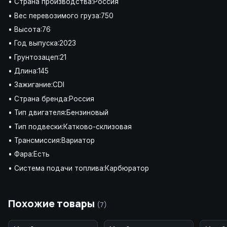
• Страна производства:Россия
• Вес перевозимого груза:750
• Высота:76
• Год выпуска:2023
• Грунтозацеп:21
• Длина:145
• Зажигание:CDI
• Страна бренда:Россия
• Тип двигателя:Бензиновый
• Тип подвески:Катково-склизовая
• Трансмиссия:Вариатор
• Фара:Есть
• Система подачи топлива:Карбюратор
Похожие товары
(7)