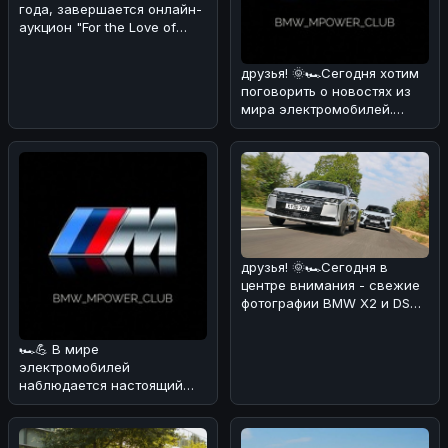
года, завершается онлайн-
аукцион "For the Love of
Porsche", на котором предс
друзья! 🌞🏎Сегодня хотим
поговорить о новостях из
мира электромобилей.
Недавно появилась
информация
друзья! 🌞🏎Сегодня в
центре внимания - свежие
фотографии BMW X2 и DS
No4, сделанные на
реальных дор
🏎💪 В мире
электромобилей
наблюдается настоящий
бум! 🔥 По данным
июльских продаж, мировой
рынок эл