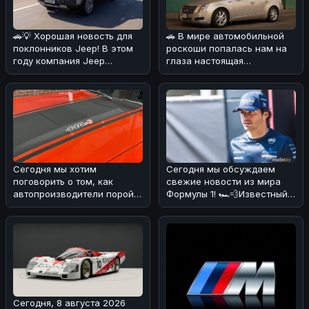
🚗💡 Хорошая новость для
🚗 В мире автомобильной
поклонников Jeep! В этом
роскоши попалась нам на
году компания Jeep
глаза настоящая
удивила своих фанатов,
жемчужина! 💎Cadillac CTS
решив сн
2008 года
Сегодня мы хотим
Сегодня мы обсуждаем
поговорить о том, как
свежие новости из мира
автопроизводители порой
Формулы 1! 🏎️💨Известный
хитрят с характеристиками
эксперт и бывший пилот
своих мощны
Формулы
Сегодня, 8 августа 2026