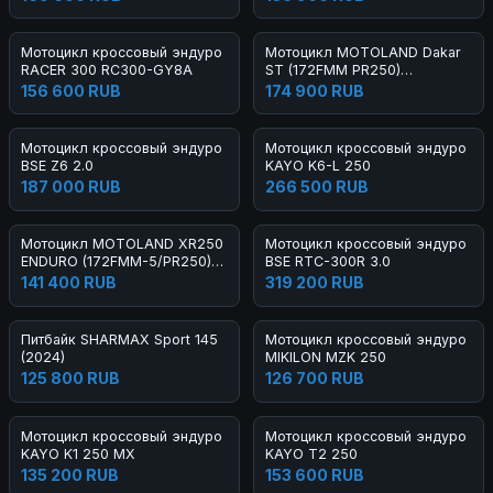
Мотоцикл кроссовый эндуро
Мотоцикл MOTOLAND Dakar
RACER 300 RC300-GY8A
ST (172FMM PR250)
ТУРЭНДУРО
156 600 RUB
174 900 RUB
Мотоцикл кроссовый эндуро
Мотоцикл кроссовый эндуро
BSE Z6 2.0
KAYO K6-L 250
187 000 RUB
266 500 RUB
Мотоцикл MOTOLAND XR250
Мотоцикл кроссовый эндуро
ENDURO (172FMM-5/PR250)
BSE RTC-300R 3.0
(2021 Г.)
141 400 RUB
319 200 RUB
Питбайк SHARMAX Sport 145
Мотоцикл кроссовый эндуро
(2024)
MIKILON MZK 250
125 800 RUB
126 700 RUB
Мотоцикл кроссовый эндуро
Мотоцикл кроссовый эндуро
KAYO K1 250 MX
KAYO T2 250
135 200 RUB
153 600 RUB