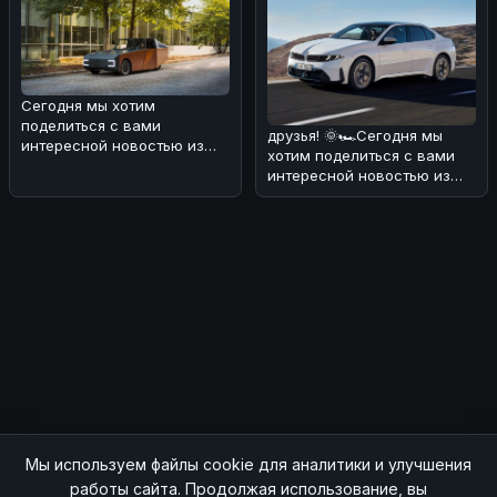
Сегодня мы хотим
поделиться с вами
друзья! 🌞🏎Сегодня мы
интересной новостью из
хотим поделиться с вами
мира электромобилей и
интересной новостью из
солнечной энергии! ���
мира BMW. В Европе уже в
конце
Мы используем файлы cookie для аналитики и улучшения
© 2026 SOCHIAUTOPARTS. Все права защищены.
работы сайта. Продолжая использование, вы