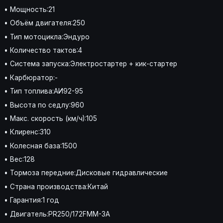
• Мощность:21
• Объём двигателя:250
• Тип мотоцикла:Эндуро
• Количество тактов:4
• Система запуска:Электростартер + кик-стартер
• Карбюратор:-
• Тип топлива:АИ92-95
• Высота по седлу:960
• Макс. скорость (км/ч):105
• Клиренс:310
• Колесная база:1500
• Вес:128
• Тормоза передние:Дисковые гидравлические
• Страна производства:Китай
• Гарантия:1 год
• Двигатель:PR250/172FMM-3A