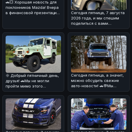
🚗💥 Хорошая новость для
поклонников Mazda! Вчера
Сегодня пятница, 7 августа
в финансовой презентации
2026 года, и мы спешим
компания подтвердила
поделиться с вами
возв
интересной новостью из
мира двух
Сегодня пятница, а значит,
🌞 Добрый пятничный день,
можно обсудить свежие
друзья! 🚗Мы не могли
авто-новости! 🚗💬Мы
пройти мимо этого
разобрались в ситуации с
интересного экземпляра
Ford
Toyota Land