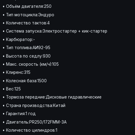
• Объём двигателя:250
• Тип мотоцикла:Эндуро
• Количество тактов:4
• Система запуска:Электростартер + кик-стартер
• Карбюратор:-
• Тип топлива:АИ92-95
• Высота по седлу:930
• Макс. скорость (км/ч):105
• Клиренс:315
• Колесная база:1500
• Вес:125
• Тормоза передние:Дисковые гидравлические
• Страна производства:Китай
• Гарантия:1 год
• Двигатель:PR250/172FMM-3A
• Количество цилиндров:1