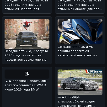
Сегодня пятница, 7 августа
Сегодня пятница, 7 августа
2026 года, и у нас есть
2026 года, и у нас есть
отличная новость для
отличные новости для всех
любителей мощных
поклонников BMW! 🏎На з
автомобилей
Сегодня пятница, и мы
решили поделиться
Сегодня пятница, 7 августа
интересной новостью из
2026 года, и мы готовы
мира BMW 🏎!Речь идет о
поделиться своим мнением
туристическом
о свежей BMW-новости! 🏎
Н
📝
🏎🔥 Хорошая новость для
всех поклонников BMW! В
июле 2026 года BMW
Deutschland
🏎🔥💪 В мире
продемонстрировала о
электромобилей грядет
революция! По нашим