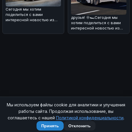
Сегодня мы хотим
поделиться с вами
друзья! 🌞🏎Сегодня мы
интересной новостью из
хотим поделиться с вами
мира электромобилей и
интересной новостью из
солнечной энергии! ���
мира BMW. В Европе уже в
конце
Мы используем файлы cookie для аналитики и улучшения
© 2026 SOCHIAUTOPARTS. Все права защищены.
работы сайта. Продолжая использование, вы
соглашаетесь с нашей
Политикой конфиденциальности
.
Главная
|
Магазин
|
Контакты
|
RSS
|
Sitemap
|
Политика конфиденциальности
|
Принять
Отклонить
Telegram