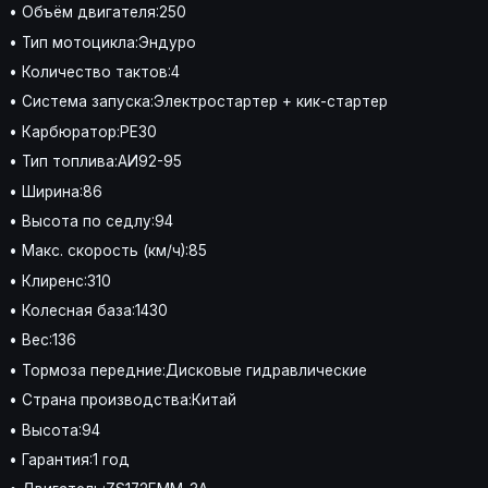
• Объём двигателя:250
• Тип мотоцикла:Эндуро
• Количество тактов:4
• Система запуска:Электростартер + кик-стартер
• Карбюратор:PE30
• Тип топлива:АИ92-95
• Ширина:86
• Высота по седлу:94
• Макс. скорость (км/ч):85
• Клиренс:310
• Колесная база:1430
• Вес:136
• Тормоза передние:Дисковые гидравлические
• Страна производства:Китай
• Высота:94
• Гарантия:1 год