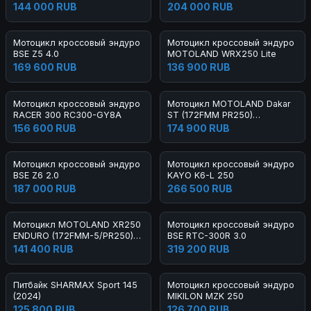
144 000 RUB
204 000 RUB
Мотоцикл кроссовый эндуро
Мотоцикл кроссовый эндуро
BSE Z5 4.0
MOTOLAND WRX250 Lite
169 600 RUB
136 900 RUB
Мотоцикл кроссовый эндуро
Мотоцикл MOTOLAND Dakar
RACER 300 RC300-GY8A
ST (172FMM PR250)
ТУРЭНДУРО
156 600 RUB
174 900 RUB
Мотоцикл кроссовый эндуро
Мотоцикл кроссовый эндуро
BSE Z6 2.0
KAYO K6-L 250
187 000 RUB
266 500 RUB
Мотоцикл MOTOLAND XR250
Мотоцикл кроссовый эндуро
ENDURO (172FMM-5/PR250)
BSE RTC-300R 3.0
(2021 Г.)
141 400 RUB
319 200 RUB
Питбайк SHARMAX Sport 145
Мотоцикл кроссовый эндуро
(2024)
MIKILON MZK 250
125 800 RUB
126 700 RUB