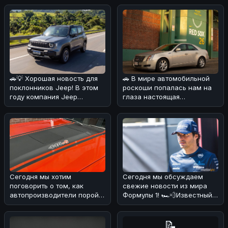
🚗💡 Хорошая новость для
🚗 В мире автомобильной
поклонников Jeep! В этом
роскоши попалась нам на
году компания Jeep
глаза настоящая
удивила своих фанатов,
жемчужина! 💎Cadillac CTS
решив сн
2008 года
Сегодня мы хотим
Сегодня мы обсуждаем
поговорить о том, как
свежие новости из мира
автопроизводители порой
Формулы 1! 🏎️💨Известный
хитрят с характеристиками
эксперт и бывший пилот
своих мощны
Формулы
📝