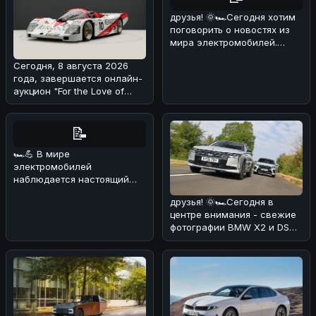
друзья! 🌞🏎Сегодня хотим
поговорить о новостях из
мира электромобилей.
Недавно появилась
Сегодня, 8 августа 2026
информация
года, завершается онлайн-
аукцион "For the Love of
Porsche", на котором предс
📝
🏎💪 В мире
электромобилей
наблюдается настоящий
бум! 🔥 По данным
друзья! 🌞🏎Сегодня в
июльских продаж, мировой
центре внимания - свежие
рынок эл
фотографии BMW X2 и DS
No4, сделанные на
реальных дор