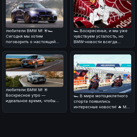
любители BMW M! ☀️🏎
🏎 Воскресенье, и мы уже
Сегодня мы хотим
чувствуем усталость, но
поговорить о настоящей
BMW-новости всегда
легенде - BMW M2 CS. 🔥💪
заряжают энергией! 🔥
По нашему мнен
Сегодня хот
любители BMW M! ☀️
Воскресное утро —
🏎 В мире мотоциклетного
идеальное время, чтобы
спорта появились
обсудить свежие новости
интересные новости! 🔥 Мы
из мира электромо
разобрались, что BMW
хочет объед