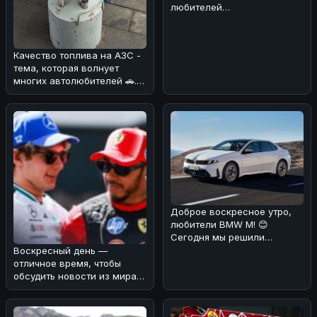
любителей
электротранспорта! ⚡️Мы
разобрались в деталях об
Качество топлива на АЗС -
тема, которая волнует
многих автолюбителей 🚗.
Мы разобрались, как
обстоят
Доброе воскресное утро,
любители BMW M! 😊
Сегодня мы решили
порадовать вас новостью о
Воскресный день —
том, что стан
отличное время, чтобы
обсудить новости из мира
автоспорта! 🏎️⚡Мы
разобрались в ре