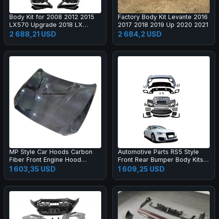
Body Kit for 2008 2012 2015
Factory Body Kit Levante 2016
LX570 Upgrade 2018 LX
2017 2018 2019 Up 2020 2021
Super Sport Grille Bumper Led
2 688,21 USD
2 684,2 USD
Headlamp Fog Lamp Tail Light
MP Style Car Hoods Carbon
Automotive Parts RS5 Style
Fiber Front Engine Hood
Front Rear Bumper Body Kits
Bonnet for M2C F87 F22
for A5 S5 B8.5 2013-2016
1 603,35 USD
1 609,25 USD
Upgrade 2017-2019 Body Kit