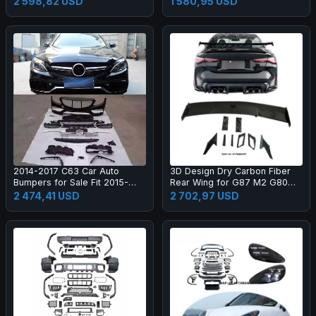
2 598,82 USD
1 580,95 USD
2014-2017 C63 Car Auto
3D Design Dry Carbon Fiber
Bumpers for Sale Fit 2015-
Rear Wing for G87 M2 G80
2017 New C Class W205 C180
M3 G82 M4 Dry Carbon Fiber
2 474,41 USD
2 702,97 USD
C200l C260l
Rear Spoiler High Quality