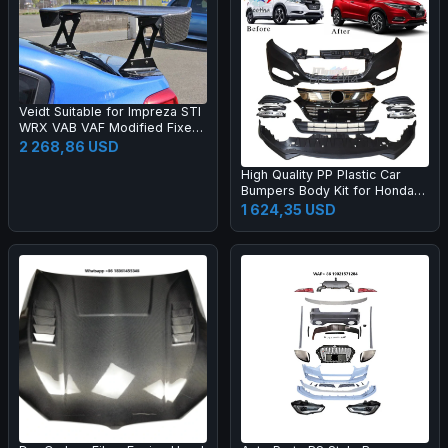
Veidt Suitable for Impreza STI
WRX VAB VAF Modified Fixed
Wing EUR Model Carbon Fiber
2 268,86 USD
GT Large Spoiler
High Quality PP Plastic Car
Bumpers Body Kit for Honda
2015 HRV Vezel Upgrade 20
1 624,35 USD
19