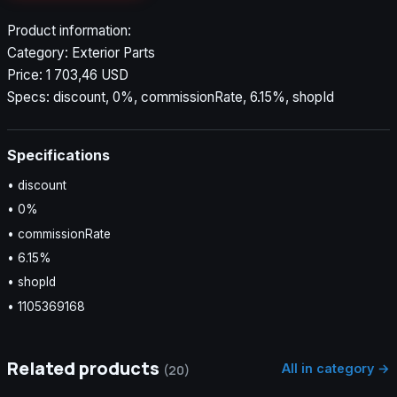
Product information:
Category: Exterior Parts
Price: 1 703,46 USD
Specs: discount, 0%, commissionRate, 6.15%, shopId
Specifications
• discount
• 0%
• commissionRate
• 6.15%
• shopId
• 1105369168
Related products
All in category →
(20)