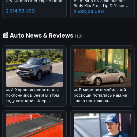
Dry Carbon Fiber Engine Hood
Auto Parts RS Style Bumper
Body Kits Front Lip Diffuser
2 014,53 USD
Side Skirts Headlights
2 583,04 USD
Taillights Bumper Body Kit for
A3 2013-2016
📰 Auto News & Reviews
(10)
🚗💡 Хорошая новость для
🚗 В мире автомобильной
поклонников Jeep! В этом
роскоши попалась нам на
году компания Jeep
глаза настоящая
удивила своих фанатов,
жемчужина! 💎Cadillac CTS
решив сн
2008 года