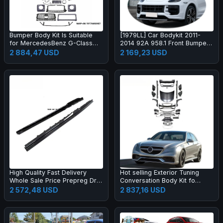
Bumper Body Kit Is Suitable
[1979LL] Car Bodykit 2011-
for MercedesBenz G-Class
2014 92A 958.1 Front Bumper
W464 to W465 G63 OLD to
Upgrade to 2024 2025 Turbo
2 884,47 USD
2 169,23 USD
NEW
GT Style Body Kit for Cayenne
958
High Quality Fast Delivery
Hot selling Exterior Tuning
Whole Sale Price Prepreg Dry
Conversation Body Kit fo
Carbon Fiber Performance
2009-2012 Auto Parts Car
2 572,48 USD
2 837,16 USD
Side Skirts for R8 2019-2023
Mod