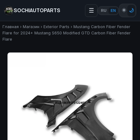
SOCHIAUTOPARTS
☰
☀️
🌙
RU
EN
Главная
›
Магазин
›
Exterior Parts
›
Mustang Carbon Fiber Fender
Flare for 2024+ Mustang S650 Modified GTD Carbon Fiber Fender
Flare