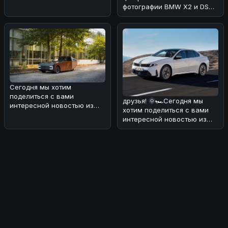
фотографии BMW X2 и DS
No4, сделанные на
реальных дор
Сегодня мы хотим
поделиться с вами
друзья! 🌞🏎Сегодня мы
интересной новостью из
хотим поделиться с вами
мира электромобилей и
интересной новостью из
солнечной энергии! ���
мира BMW. В Европе уже в
конце