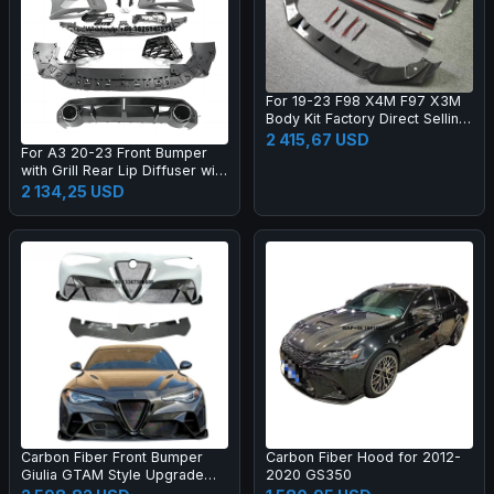
For 19-23 F98 X4M F97 X3M
Body Kit Factory Direct Selling
Carbon Fiber AE Style Front
2 415,67 USD
For A3 20-23 Front Bumper
Bumper Edge Rear Diffuser
with Grill Rear Lip Diffuser with
Side Skirt
Muffler Tip Full RS3 Style
2 134,25 USD
Body Kit
Carbon Fiber Front Bumper
Carbon Fiber Hood for 2012-
Giulia GTAM Style Upgrade
2020 GS350
Black Color One Year Warranty