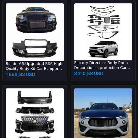
Factory Directcar Body Parts
Runde A6 Upgraded RS6 High
Decoration + protection Car
Quality Body Kit Car Bumper
Body Parts Car Accessories
3 210,58 USD
Grille Rear Lips Tail Throat Tail
1 856,83 USD
Wing Manufacturer Direct
Sales