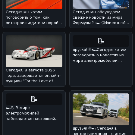
Сегодня мы хотим
Сегодня мы обсуждаем
поговорить о том, как
свежие новости из мира
автопроизводители порой
Формулы 1! 🏎️💨Известный
хитрят с характеристиками
эксперт и бывший пилот
своих мощны
Формулы
📝
друзья! 🌞🏎Сегодня хотим
поговорить о новостях из
мира электромобилей.
Недавно появилась
Сегодня, 8 августа 2026
информация
года, завершается онлайн-
аукцион "For the Love of
Porsche", на котором предс
📝
🏎💪 В мире
электромобилей
наблюдается настоящий
бум! 🔥 По данным
друзья! 🌞🏎Сегодня в
июльских продаж, мировой
центре внимания - свежие
рынок эл