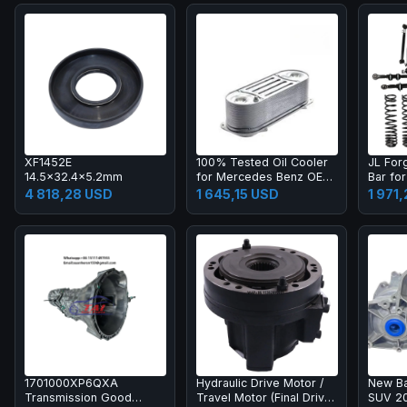
XF1452E
100% Tested Oil Cooler
JL For
14.5x32.4x5.2mm
for Mercedes Benz OE
Bar fo
NO 51095007112 FOR
Wrangl
4 818,28 USD
1 645,15 USD
1 971
AKJ NO.WO-109
Steeri
Warran
1701000XP6QXA
Hydraulic Drive Motor /
New Ba
Transmission Good
Travel Motor (Final Drive
SUV 2