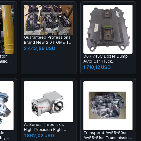
Guaranteed Professional
Brand New 2.0T GME T4
With Hurricane Turbo
2 443,69 USD
Engine for Jeep
ator
D6R 745C Dozer Dump
Compass Renegade
ulic
Auto Car Truck
Gladiator Pickup
ucket
Transmission Systems
1 710,12 USD
r
GP Controller ECM ECU
Control Unit 455-9580
20R-7217 365-6773
At Series Three-axis
High-Precision Right
le
Transpeed Aw55-50sn
Angle Gearbox with
1 862,02 USD
bly
Aw55-51sn Transmission
Spiral Bevel Gear for