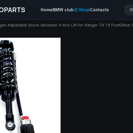
OPARTS
Home
BMW club
🛒 Shop
Contacts
R
en Adjustable Shock Absorber 4 Inch Lift For Ranger T8 T9 Front/Rear