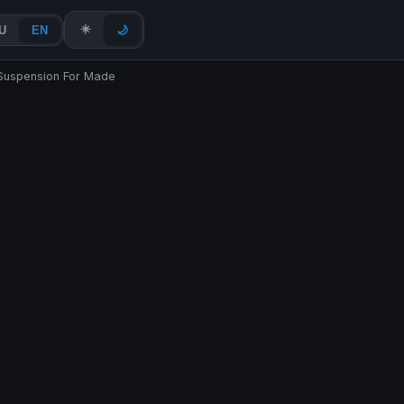
☀️
U
EN
🌙
 Suspension For Made