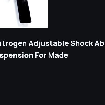
trogen Adjustable Shock Abso
uspension For Made