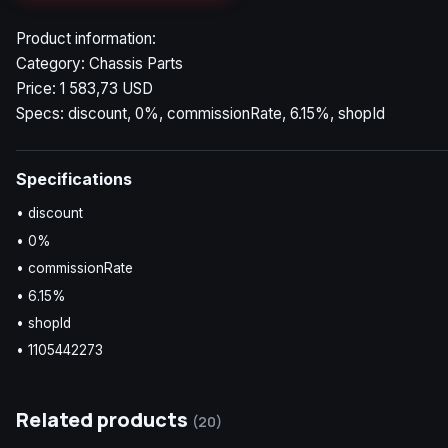
Product information:
Category: Chassis Parts
Price: 1 583,73 USD
Specs: discount, 0%, commissionRate, 6.15%, shopId
Specifications
• discount
• 0%
• commissionRate
• 6.15%
• shopId
• 1105442273
Related products
(20)