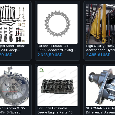
ged Steel Thrust
Farsee 1419655 141-
High Quality Excav
r 2018 Jeep
9655 Sprocket/Driving
Accessories Hydra
er JL Heavy-Duty
Gear 374 Construction
Liner Boom Arm B
,29 USD
2 623,59 USD
2 485,61 USD
ng Kit-New 1 Year
Machinery Parts
Cylinder Excavato
ty
Cylinder
ic Senova X-65
For John Excavator
SHACMAN Rear Ax
015- 6-Speed
Deere Engine Parts 4045
Differential Assem