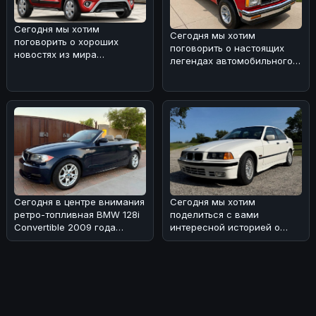
Сегодня мы хотим
Сегодня мы хотим
поговорить о хороших
поговорить о настоящих
новостях из мира
легендах автомобильного
автопрома. 🚗
мира. 🌀 Вспоминая ранние
Маркетинговые показатели
дни сегмен
Maruti
Сегодня в центре внимания
Сегодня мы хотим
ретро-топливная BMW 128i
поделиться с вами
Convertible 2009 года
интересной историей о
выпуска с 6-скоростной
редком экземпляре BMW
коро
318i седана 1993 года