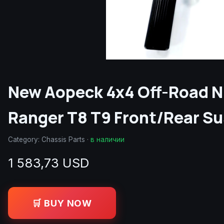
New Aopeck 4x4 Off-Road Ni
Ranger T8 T9 Front/Rear S
Category:
Chassis Parts
·
в наличии
1 583,73 USD
🛒 BUY NOW