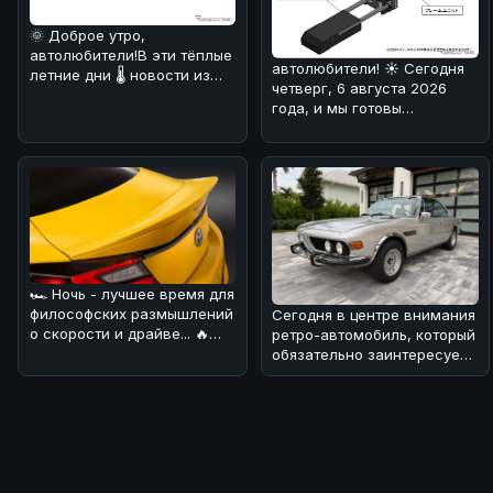
🌞 Доброе утро,
автолюбители!В эти тёплые
автолюбители! ☀️ Сегодня
летние дни 🌡️ новости из
четверг, 6 августа 2026
мира автомобилей могут
года, и мы готовы
быть не т
поделиться с вами
интересной ново
🏎 Ночь - лучшее время для
философских размышлений
Сегодня в центре внимания
о скорости и драйве... 🔥
ретро-автомобиль, который
Сегодня хотим обсудить н
обязательно заинтересует
поклонников BMW! 🏎Речь