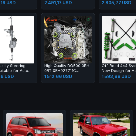
 Transmission
Cylinder Head
81.35100.6428
,19 USD
2 491,17 USD
2 805,77 USD
x Assembly Kit
0007
ality Steering
High Quality DQ500 0BH
Off-Road 4x4 Sys
uitable for Auto
0BT 0BH927711C
New Design for H
5001 2134601801
Transmission
Nitrogen Shock A
,79 USD
1 512,66 USD
1 593,88 USD
ng Rack Pinion and
Mechatronic with Contorl
Suspension
ssembly
Unit Solenoids Fits for
Audi VW DSG 7 Speed