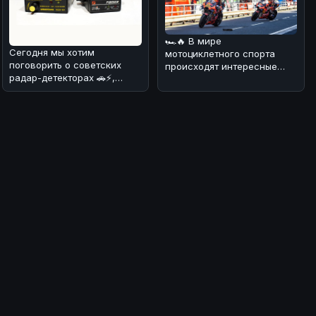
🏎🔥 В мире
Сегодня мы хотим
мотоциклетного спорта
поговорить о советских
происходят интересные
радар-детекторах 🚗⚡,
изменения! 💪 В
которые в конце прошлого
преддверии нового сезона
века заполони
Wor