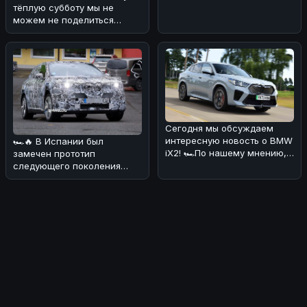
порадовать вас новостями
тёплую субботу мы не
о буду
можем не поделиться
интересной новостью. По
слухам, эл
Сегодня мы обсуждаем
интересную новость о BMW
🏎🔥 В Испании был
iX2! 🏎По нашему мнению,
замечен прототип
эта новинка выглядит очень
следующего поколения
пр
BMW iX1, который уже
вызвал ажиотаж в автом