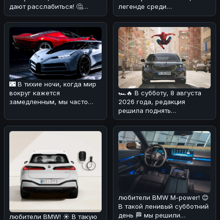
дают расслабиться! 🤔
легенде среди
Появились слухи о
автомобилей — Mazda MX-
возможном возрожден
5 Miata 1999 года в юби
🌃 В тихие ночи, когда мир
вокруг кажется
🏎🔥 В субботу, 8 августа
замедленным, мы часто
2026 года, редакция
задумываемся о том, что
решила поднять
значит быть
интересную тему,
связанную с BMW. На дн
любители BMW M-power! 😊
В такой ленивый субботний
день 🏁 мы решили
любители BMW! ☀️ В такую