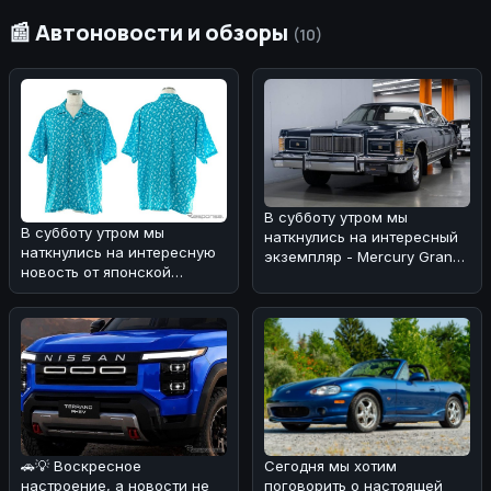
📰 Автоновости и обзоры
(10)
В субботу утром мы
В субботу утром мы
наткнулись на интересный
наткнулись на интересную
экземпляр - Mercury Grand
новость от японской
Marquis 1978 года, который
компании Trust, которая
выг
решила объед
🚗💡 Воскресное
Сегодня мы хотим
настроение, а новости не
поговорить о настоящей