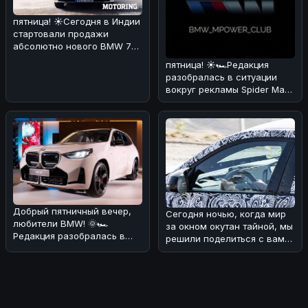
пятница! ☀️Сегодня в Индии
стартовали продажи
абсолютно нового BMW 7
Series! 🏎🔥 По нашему
пятница! ☀️🏎Редакция
мнению,
разобралась в ситуации
вокруг рекламы Spider Man
через BMW iDrive.
Оказывается
Добрый пятничный вечер,
Сегодня ночью, когда мир
любители BMW! 🌞🏎
за окном окутан тайной, мы
Редакция разобралась в
решили поделиться с вами
ситуации с обновлением
интересной новостью из
кроссовера B