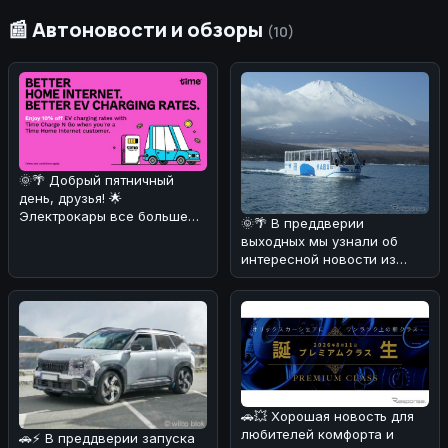
📰 Автоновости и обзоры
(10)
🌞🌴 Добрый пятничный
день, друзья! 🌟
Электрокары все больше
🌞🌴 В преддверии
завоевывают сердца
выходных мы узнали об
автолюбителей! 🚗⚡ И
интересной новости из
Японии! 🚗💦 Компания Fuji
Quick Bus з
🚗💥 Хорошая новость для
любителей комфорта и
🚗⚡ В преддверии запуска