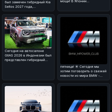
мощи! В Японии
был замечен гибридный Kia
каршеринговая компания
Seltos 2027 года,
Оликс объявила о
проходящий испытания в
Альпах!
Сегодня на автосалоне
GIIAS 2026 в Индонезии был
представлен гибридный
вариант BAIC BJ30 🚗⚡. Мы
пятница! ☀️ Сегодня мы
раз
хотим поговорить о свежей
новости из мира BMW -
люксовом SUV X7 Individual
в