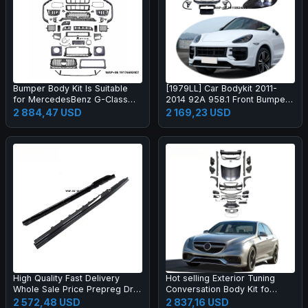
Bumper Body Kit Is Suitable
[1979LL] Car Bodykit 2011-
for MercedesBenz G-Class
2014 92A 958.1 Front Bumper
W464 to W465 G63 OLD to
Upgrade to 2024 2025 Turbo
2 884,47 USD
2 169,23 USD
NEW
GT Style Body Kit for Cayenne
958
High Quality Fast Delivery
Hot selling Exterior Tuning
Whole Sale Price Prepreg Dry
Conversation Body Kit fo
Carbon Fiber Performance
2009-2012 Auto Parts Car
2 572,48 USD
2 837,16 USD