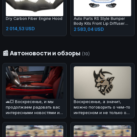
Dry Carbon Fiber Engine Hood
Auto Parts RS Style Bumper
Body Kits Front Lip Diffuser
2 014,53 USD
Side Skirts Headlights
2 583,04 USD
Taillights Bumper Body Kit for
A3 2013-2016
📰 Автоновости и обзоры
(10)
🚗💥 Воскресенье, и мы
Воскресенье, а значит,
продолжаем радовать вас
можно поговорить о чем-то
интересными новостями из
интересном и не только о
мира авто! ⚡️ Сегодня хотим
будничных проблемах с
маши