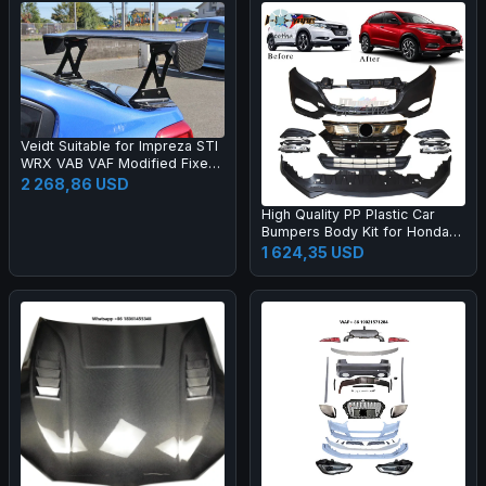
Veidt Suitable for Impreza STI
WRX VAB VAF Modified Fixed
Wing EUR Model Carbon Fiber
2 268,86 USD
GT Large Spoiler
High Quality PP Plastic Car
Bumpers Body Kit for Honda
2015 HRV Vezel Upgrade 20
1 624,35 USD
19