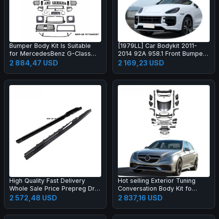
Bumper Body Kit Is Suitable
[1979LL] Car Bodykit 2011-
for MercedesBenz G-Class
2014 92A 958.1 Front Bumper
W464 to W465 G63 OLD to
Upgrade to 2024 2025 Turbo
2 884,47 USD
2 169,23 USD
NEW
GT Style Body Kit for Cayenne
958
High Quality Fast Delivery
Hot selling Exterior Tuning
Whole Sale Price Prepreg Dry
Conversation Body Kit fo
Carbon Fiber Performance
2009-2012 Auto Parts Car
2 572,48 USD
2 837,16 USD
Side Skirts for R8 2019-2023
Mod