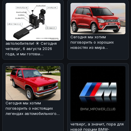
MCL
Сегодня мы хотим
поговорить о хороших
автолюбители! ☀️ Сегодня
новостях из мира
четверг, 6 августа 2026
автопрома. 🚗
года, и мы готовы
Маркетинговые показатели
поделиться с вами
Maruti
интересной ново
Сегодня мы хотим
поговорить о настоящих
легендах автомобильного
мира. 🌀 Вспоминая ранние
четверг, а значит, пора для
дни сегмен
новой порции BMW-