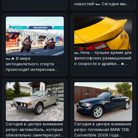
новостей! 🏎 Сегодня мы
поговорим о довольно
курьёзном
🏎 Ночь - лучшее время для
философских размышлений
🏎🔥 В мире
о скорости и драйве... 🔥
мотоциклетного спорта
Сегодня хотим обсудить н
происходят интересные
изменения! 💪 В
преддверии нового сезона
Wor
Сегодня в центре внимания
Сегодня в центре внимания
ретро-автомобиль, который
ретро-топливная BMW 128i
обязательно заинтересует
Convertible 2009 года