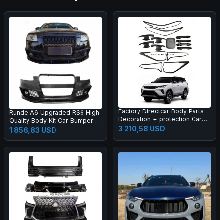
Factory Directcar Body Parts
Runde A6 Upgraded RS6 High
Decoration + protection Car
Quality Body Kit Car Bumper
Body Parts Car Accessories
3 210,58 USD
Grille Rear Lips Tail Throat Tail
1 856,83 USD
Wing Manufacturer Direct
Sales