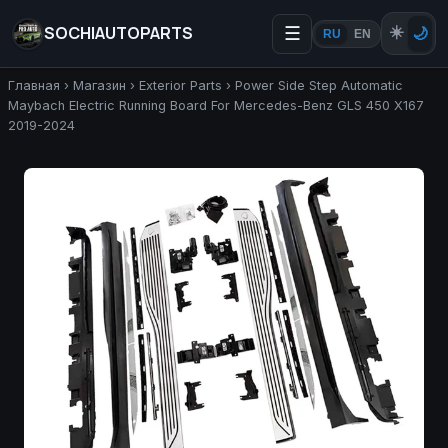
SOCHIAUTOPARTS
☰
☀️
🌙
RU
EN
Главная
›
Магазин
›
Exterior Parts
›
Power Side Step Automatic
Maybach Electric Running Board For Mercedes-Benz GLS 450 X167
2019-2024