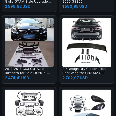
Giulia GTAM Style Upgrade
2020 GS350
Black Color One Year Warranty
2 598,82 USD
1 580,95 USD
2014-2017 C63 Car Auto
3D Design Dry Carbon Fiber
Bumpers for Sale Fit 2015-
Rear Wing for G87 M2 G80
2017 New C Class W205 C180
M3 G82 M4 Dry Carbon Fiber
2 474,41 USD
2 702,97 USD
C200l C260l
Rear Spoiler High Quality