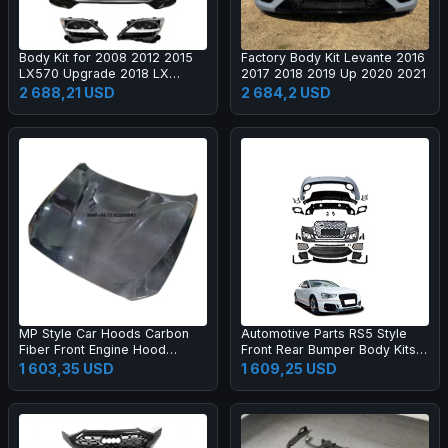
Body Kit for 2008 2012 2015
Factory Body Kit Levante 2016
LX570 Upgrade 2018 LX
2017 2018 2019 Up 2020 2021
Super Sport Grille Bumper Led
2 688,21 USD
2 684,2 USD
Headlamp Fog Lamp Tail Light
MP Style Car Hoods Carbon
Automotive Parts RS5 Style
Fiber Front Engine Hood
Front Rear Bumper Body Kits
Bonnet for M2C F87 F22
for A5 S5 B8.5 2013-2016
1 603,35 USD
1 609,25 USD
Upgrade 2017-2019 Body Kit