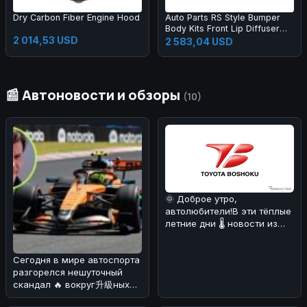
Dry Carbon Fiber Engine Hood
Auto Parts RS Style Bumper
Body Kits Front Lip Diffuser
2 014,53 USD
Side Skirts Headlights
2 583,04 USD
Taillights Bumper Body Kit for
A3 2013-2016
📰 Автоновости и обзоры
(10)
🌞 Доброе утро,
автолюбители!В эти тёплые
летние дни 🌡️ новости из
мира автомобилей могут
быть не т
Сегодня в мире автоспорта
разгорелся нешуточный
скандал 🔥 вокруг升級ных
пакетов для машин McLaren