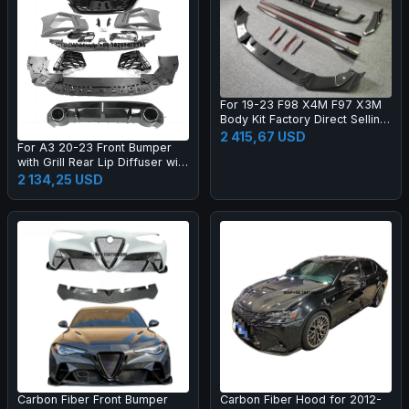
For 19-23 F98 X4M F97 X3M
Body Kit Factory Direct Selling
Carbon Fiber AE Style Front
2 415,67 USD
For A3 20-23 Front Bumper
Bumper Edge Rear Diffuser
with Grill Rear Lip Diffuser with
Side Skirt
Muffler Tip Full RS3 Style
2 134,25 USD
Body Kit
Carbon Fiber Front Bumper
Carbon Fiber Hood for 2012-