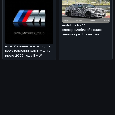
🏎🔥💪 В мире
электромобилей грядет
революция! По нашим
данным, BMW i3 M получит
аж четыре электриче
🏎🔥 Хорошая новость для
всех поклонников BMW! В
июле 2026 года BMW
Deutschland
продемонстрировала о