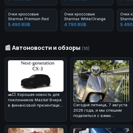
Очки кроссовые
Очки кроссовые
Очки 
Sharmax Premium Red
Sharmax White/Orange
Sharma
5 490 RUB
4 790 RUB
5 490
📰 Автоновости и обзоры
(10)
🚗💥 Хорошая новость для
поклонников Mazda! Вчера
Сегодня пятница, 7 августа
в финансовой презентации
2026 года, и мы спешим
компания подтвердила
поделиться с вами
возв
интересной новостью из
мира двух