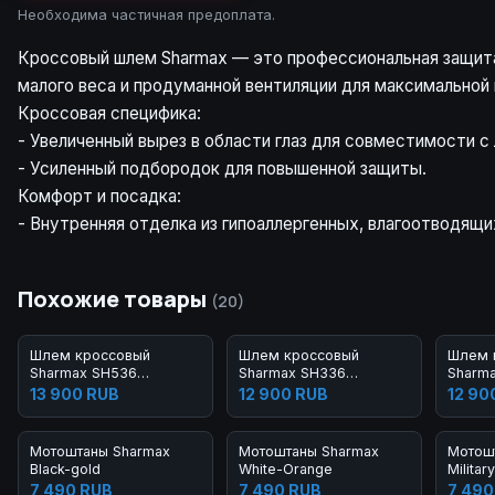
Необходима частичная предоплата.
Кроссовый шлем Sharmax — это профессиональная защита,
малого веса и продуманной вентиляции для максимальной
Кроссовая специфика:
- Увеличенный вырез в области глаз для совместимости 
- Усиленный подбородок для повышенной защиты.
Комфорт и посадка:
- Внутренняя отделка из гипоаллергенных, влагоотводящ
Похожие товары
(20)
Шлем кроссовый
Шлем кроссовый
Шлем 
Sharmax SH536
Sharmax SH336
Sharm
Red/Black
Blue/Black
Red/Bl
13 900 RUB
12 900 RUB
12 90
Мотоштаны Sharmax
Мотоштаны Sharmax
Мотош
Black-gold
White-Orange
Militar
7 490 RUB
7 490 RUB
7 490