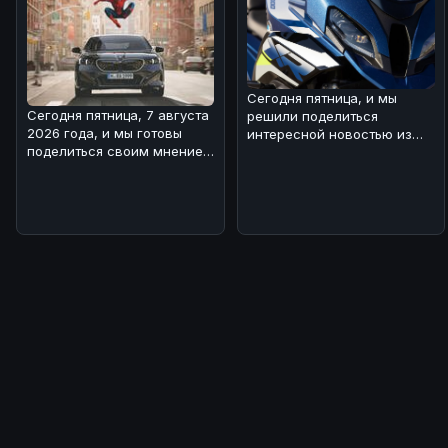
Сегодня пятница, и мы
Сегодня пятница, 7 августа
решили поделиться
2026 года, и мы готовы
интересной новостью из
поделиться своим мнением
мира BMW 🏎!Речь идет о
о свежей BMW-новости! 🏎
туристическом
Н