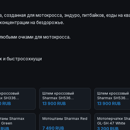
 созданная для мотокросса, эндуро, питбайков, езды на кв
 концентрации на бездорожье.
с любыми очками для мотокросса.
их и быстросохнущи
кроссовый
Шлем кроссовый
Шлем кроссовый
ax SH336
Sharmax SH536
Sharmax SH536
ack
Gray/Black
Orange/Black
0 RUB
13 900 RUB
13 900 RUB
таны Sharmax
Мотоштаны Sharmax Red
Мотоперчатки Sh
y Green
GL-SH 47 White
7 490 RUB
 RUB
3 200 RUB