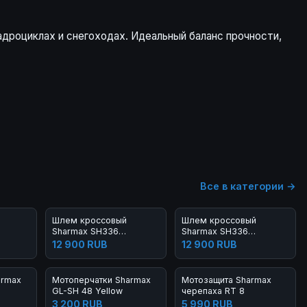
адроциклах и снегоходах. Идеальный баланс прочности,
Все в категории →
Шлем кроссовый
Шлем кроссовый
Sharmax SH336
Sharmax SH336
Khaki/Black
Yellow/Black
12 900 RUB
12 900 RUB
armax
Мотоперчатки Sharmax
Мотозащита Sharmax
GL-SH 48 Yellow
черепаха RT 8
3 200 RUB
5 990 RUB