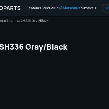
OPARTS
Главная
BMW club
🛒 Магазин
Контакты
R
вый Sharmax SH336 Gray/Black
SH336 Gray/Black