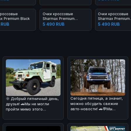
кроссовые
Очки кроссовые
Очки кроссовые
x Premium Black
Sharmax Premium
Sharmax Premium
Orange
White/Blue
 RUB
5 490 RUB
5 490 RUB
Сегодня пятница, а значит,
🌞 Добрый пятничный день,
можно обсудить свежие
друзья! 🚗Мы не могли
авто-новости! 🚗💬Мы
пройти мимо этого
разобрались в ситуации с
интересного экземпляра
Ford
Toyota Land