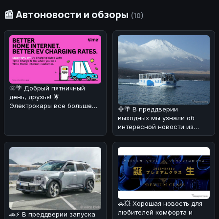
📰 Автоновости и обзоры
(10)
🌞🌴 Добрый пятничный
день, друзья! 🌟
Электрокары все больше
🌞🌴 В преддверии
завоевывают сердца
выходных мы узнали об
автолюбителей! 🚗⚡ И
интересной новости из
Японии! 🚗💦 Компания Fuji
Quick Bus з
🚗💥 Хорошая новость для
любителей комфорта и
🚗⚡ В преддверии запуска