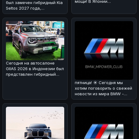
мощи! В Японии
был замечен гибридный Kia
каршеринговая компания
Seltos 2027 года,
Оликс объявила о
проходящий испытания в
Альпах!
Сегодня на автосалоне
GIIAS 2026 в Индонезии был
представлен гибридный
вариант BAIC BJ30 🚗⚡. Мы
пятница! ☀️ Сегодня мы
раз
хотим поговорить о свежей
новости из мира BMW -
люксовом SUV X7 Individual
в