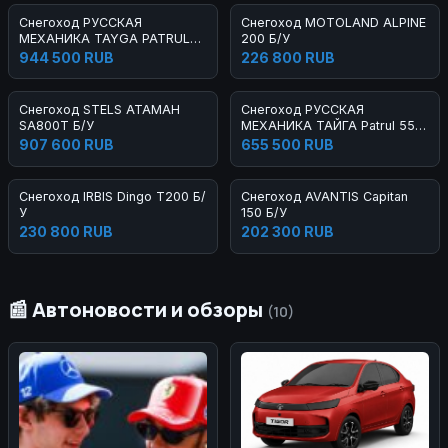
Снегоход РУССКАЯ
Снегоход MOTOLAND ALPINE
МЕХАНИКА TAYGA PATRUL
200 Б/У
800 SWT Б/У
944 500 RUB
226 800 RUB
Снегоход STELS АТАМАН
Снегоход РУССКАЯ
SA800T Б/У
МЕХАНИКА ТАЙГА Patrul 551
SWT Б/У
907 600 RUB
655 500 RUB
Снегоход IRBIS Dingo T200 Б/
Снегоход AVANTIS Capitan
У
150 Б/У
230 800 RUB
202 300 RUB
📰 Автоновости и обзоры
(10)