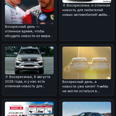
🌞 Воскресенье, и отличная
новость для любителей
новых автомобилей! 🚗Мы
узнали, что индийская
компа
Воскресный день —
отличное время, чтобы
обсудить новости из мира
автоспорта! 🏎️⚡Мы
разобрались в ре
🌞 Воскресенье, 9 августа
2026 года, и у нас есть
Воскресный день, а
отличная новость для
новости уже кипят! 🌞🚗Мы
любителей мощных
не могли остаться в
внедорожнико
стороне от сумасшедшего
финиша гонк