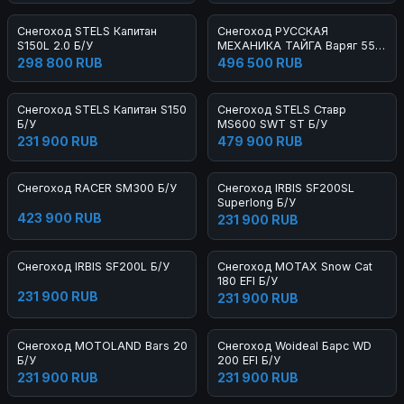
Снегоход STELS Капитан
Снегоход РУССКАЯ
S150L 2.0 Б/У
МЕХАНИКА ТАЙГА Варяг 550
V SE Б/У
298 800 RUB
496 500 RUB
Снегоход STELS Капитан S150
Снегоход STELS Ставр
Б/У
MS600 SWT ST Б/У
231 900 RUB
479 900 RUB
Снегоход RACER SM300 Б/У
Снегоход IRBIS SF200SL
Superlong Б/У
423 900 RUB
231 900 RUB
Снегоход IRBIS SF200L Б/У
Снегоход MOTAX Snow Cat
180 EFI Б/У
231 900 RUB
231 900 RUB
Снегоход MOTOLAND Bars 200
Снегоход Woideal Барс WD
Б/У
200 EFI Б/У
231 900 RUB
231 900 RUB