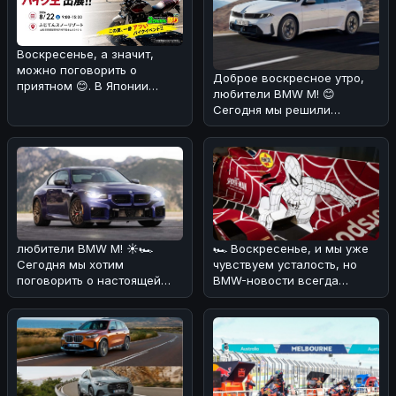
Воскресенье, а значит,
можно поговорить о
Доброе воскресное утро,
приятном 😊. В Японии
любители BMW M! 😊
компания Bike King &
Сегодня мы решили
Company, специа
порадовать вас новостью о
том, что стан
любители BMW M! ☀️🏎
🏎 Воскресенье, и мы уже
Сегодня мы хотим
чувствуем усталость, но
поговорить о настоящей
BMW-новости всегда
легенде - BMW M2 CS. 🔥💪
заряжают энергией! 🔥
По нашему мнен
Сегодня хот