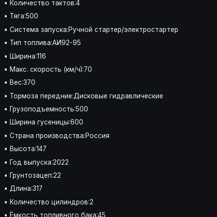
• Количество тактов:4
• Тяга:500
• Система запуска:Ручной стартер/электростартер
• Тип топлива:АИ92-95
• Ширина:116
• Макс. скорость (км/ч):70
• Вес:370
• Тормоза передние:Дисковые гидравлические
• Грузоподъемность:500
• Ширина гусеницы:600
• Страна производства:Россия
• Высота:147
• Год выпуска:2022
• Грунтозацеп:22
• Длина:317
• Количество цилиндров:2
• Ёмкость топливного бака:45