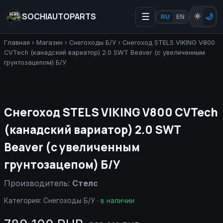
SOCHIAUTOPARTS
☰
☀️
🌙
RU
EN
Главная
›
Магазин
›
Снегоходы Б/У
›
Снегоход STELS VIKING V800
CVTech (канадский вариатор) 2.0 SWT Beaver (с увеличенным
грунтозацепом) Б/У
Снегоход STELS VIKING V800 CVTech
(канадский вариатор) 2.0 SWT
Beaver (с увеличенным
грунтозацепом) Б/У
Производитель:
Стелс
Категория:
Снегоходы Б/У
·
в наличии