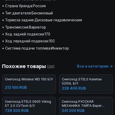
• Страна бренда:Россия
• Тип двигателя:Бензиновый
• Тормоза задние:Дисковые гидравлические
• Трансмиссия:Вариатор
• Ход задней подвески:170
• Ход передней подвески:150
• Система подачи топлива:Инжектор
Похожие товары
Все в категории →
(20)
Снегоход Woideal WD 150 Б/У
Снегоход STELS Капитан
S200L Б/У
213 100 RUB
238 400 RUB
Снегоход STELS S600 Viking
Снегоход РУССКАЯ
ST 2.0 CVTech Б/У
МЕХАНИКА ТАЙГА Варяг
550V Б/У
738 300 RUB
541 200 RUB