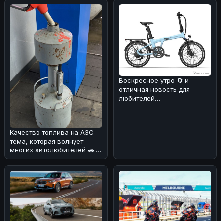
Воскресное утро 🔄 и
отличная новость для
любителей
электротранспорта! ⚡️Мы
разобрались в деталях об
Качество топлива на АЗС -
тема, которая волнует
многих автолюбителей 🚗.
Мы разобрались, как
обстоят