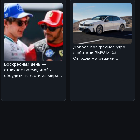
Доброе воскресное утро,
любители BMW M! 😊
Сегодня мы решили
порадовать вас новостью о
Воскресный день —
том, что стан
отличное время, чтобы
обсудить новости из мира
автоспорта! 🏎️⚡Мы
разобрались в ре