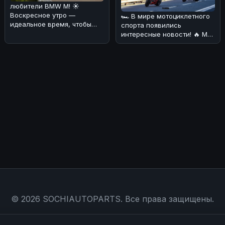
любители BMW M! ☀️
Воскресное утро —
🏎 В мире мотоциклетного
идеальное время, чтобы
спорта появились
обсудить свежие новости
интересные новости! 🔥 Мы
из мира электромо
разобрались, что BMW
хочет объед
© 2026 SOCHIAUTOPARTS. Все права защищены.
Магазин
|
Контакты
|
RSS
|
Sitemap
|
Политика конфиденциальности
|