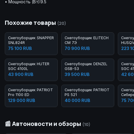
• Мощность (Вт):9.5
Похожие товары
(20)
Снегоуборщик SNAPPER
Снегоуборщик ELITECH
Снего
SNL824R
СМ 7Э
HUSQV
75 100 RUB
70 900 RUB
223 1
Снегоуборщик HUTER
Снегоуборщик DENZEL
Снего
SGC 4100L
GSB-53
SGC 4
43 900 RUB
39 500 RUB
42 60
Снегоуборщик PATRIOT
Снегоуборщик PATRIOT
Снего
Pro 1100 ED
PS 521
Сибир
129 000 RUB
40 000 RUB
75 70
📰 Автоновости и обзоры
(10)