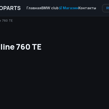
OPARTS
Главная
BMW club
🛒 Магазин
Контакты
R
e 760 TE
ine 760 TE