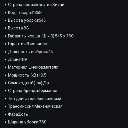
• Страна производства:Китай
• Код товара:11359
• Высота уборки:545
• Высота:88
• Габариты ковша (Ш х В):545 x 760
• Гарантия:6 месяцев
• Дальность выброса:15
• Длина:119
• Материал шнеков:металл
• Мощность (кВт):9.5
• Самоходный(-ая):Да
• Страна бренда:Германия
• Тип двигателя:Бензиновый
• Трансмиссия:Механическая
• Фара:Есть
• Ширина уборки:760