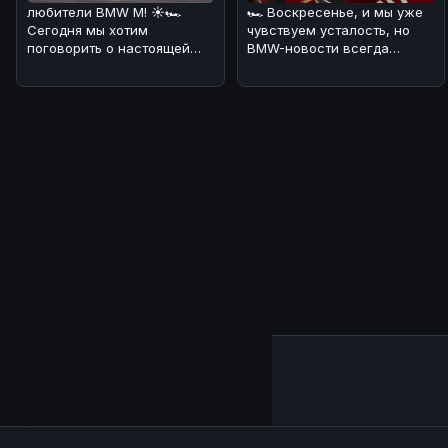
любители BMW M! ☀️🏎
🏎 Воскресенье, и мы уже
Сегодня мы хотим
чувствуем усталость, но
поговорить о настоящей
BMW-новости всегда
легенде - BMW M2 CS. 🔥💪
заряжают энергией! 🔥
По нашему мнен
Сегодня хот
Главная
|