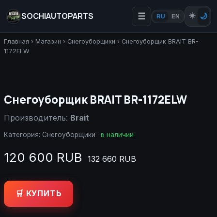
SOCHIAUTOPARTS
☰
☀️
🌙
RU
EN
Главная
›
Магазин
›
Снегоуборщики
›
Снегоуборщик BRAIT BR-
1172ELW
Снегоуборщик BRAIT BR-1172ELW
Производитель:
Brait
Категория:
Снегоуборщики
·
в наличии
120 600 RUB
132 660 RUB
🛒 КУПИТЬ