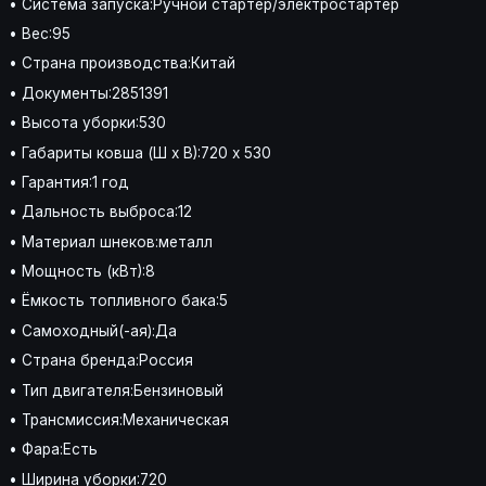
• Система запуска:Ручной стартер/электростартер
• Вес:95
• Страна производства:Китай
• Документы:2851391
• Высота уборки:530
• Габариты ковша (Ш х В):720 x 530
• Гарантия:1 год
• Дальность выброса:12
• Материал шнеков:металл
• Мощность (кВт):8
• Ёмкость топливного бака:5
• Самоходный(-ая):Да
• Страна бренда:Россия
• Тип двигателя:Бензиновый
• Трансмиссия:Механическая
• Фара:Есть
• Ширина уборки:720