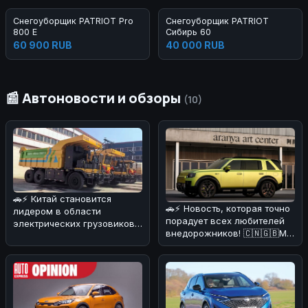
Снегоуборщик PATRIOT Pro
Снегоуборщик PATRIOT
800 E
Сибирь 60
60 900 RUB
40 000 RUB
📰 Автоновости и обзоры
(10)
🚗⚡ Китай становится
🚗⚡ Новость, которая точно
лидером в области
порадует всех любителей
электрических грузовиков!
внедорожников! 🇨🇳🇬🇧Мы
На днях в Поднебесной
разобрались в деталях и
начал работат