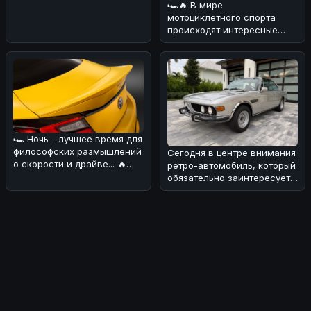
🏎🔥 В мире
мотоциклетного спорта
происходят интересные
изменения! 💪 В
преддверии нового сезона
Wor
🏎 Ночь - лучшее время для
философских размышлений
Сегодня в центре внимания
о скорости и драйве... 🔥
ретро-автомобиль, который
Сегодня хотим обсудить н
обязательно заинтересует
поклонников BMW! 🏎Речь