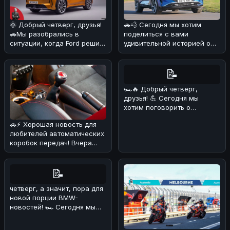
🌞 Добрый четверг, друзья!
🚗💨 Сегодня мы хотим
🚗Мы разобрались в
поделиться с вами
ситуации, когда Ford решил
удивительной историей о
объединиться с китайскими
Nissan Qashqai, который
б
сумел преодо
📝
🏎🔥 Добрый четверг,
друзья! 💪 Сегодня мы
хотим поговорить о
довольно курьёзном
🚗⚡ Хорошая новость для
случае, который про
любителей автоматических
коробок передач! Вчера
стало известно, что еще
один
📝
четверг, а значит, пора для
новой порции BMW-
новостей! 🏎 Сегодня мы
поговорим о довольно
курьёзном