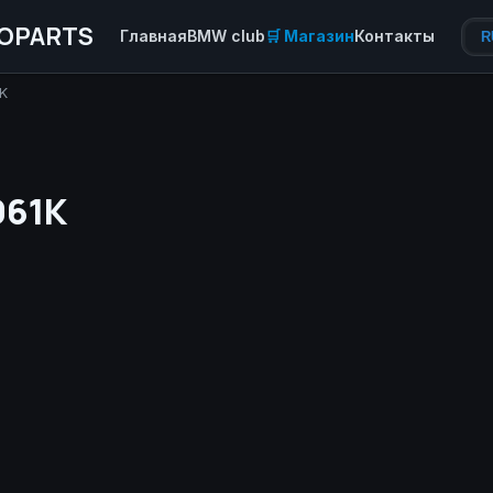
OPARTS
Главная
BMW club
🛒 Магазин
Контакты
R
K
061K