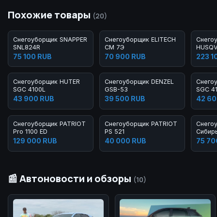
Похожие товары
(20)
Снегоуборщик SNAPPER
Снегоуборщик ELITECH
Снего
SNL824R
СМ 7Э
HUSQV
75 100 RUB
70 900 RUB
223 1
Снегоуборщик HUTER
Снегоуборщик DENZEL
Снего
SGC 4100L
GSB-53
SGC 4
43 900 RUB
39 500 RUB
42 60
Снегоуборщик PATRIOT
Снегоуборщик PATRIOT
Снего
Pro 1100 ED
PS 521
Сибир
129 000 RUB
40 000 RUB
75 70
📰 Автоновости и обзоры
(10)