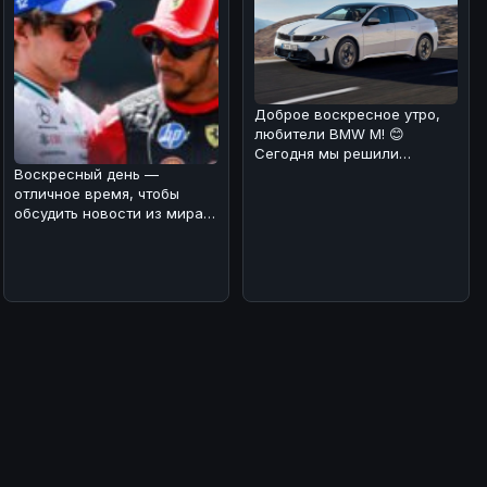
Доброе воскресное утро,
любители BMW M! 😊
Сегодня мы решили
порадовать вас новостью о
Воскресный день —
том, что стан
отличное время, чтобы
обсудить новости из мира
автоспорта! 🏎️⚡Мы
разобрались в ре