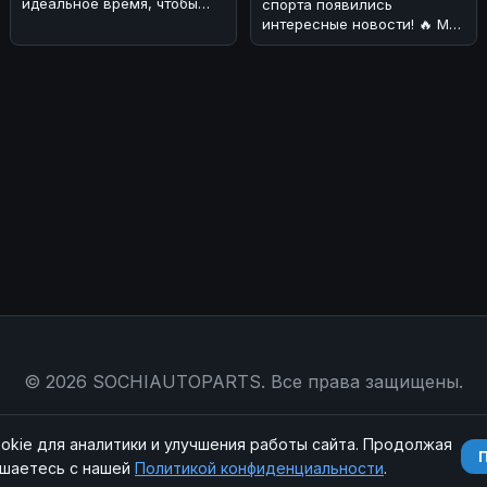
идеальное время, чтобы
спорта появились
обсудить свежие новости
интересные новости! 🔥 Мы
из мира электромо
разобрались, что BMW
хочет объед
© 2026 SOCHIAUTOPARTS. Все права защищены.
Магазин
|
Контакты
|
RSS
|
Sitemap
|
Политика конфиденциальности
|
okie для аналитики и улучшения работы сайта. Продолжая
ашаетесь с нашей
Политикой конфиденциальности
.