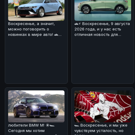
🚗⚡ Воскресенье, 9 августа
Воскресенье, а значит,
2026 года, и у нас есть
можно поговорить о
отличная новость для
новинках в мире авто! 🚗
любителей
⚡Сегодня хотим обсудить
электромобилей! 🔋
Hyundai Io
любители BMW M! ☀️🏎
🏎 Воскресенье, и мы уже
Сегодня мы хотим
чувствуем усталость, но