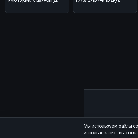
поговорить о настоящей
BMW-новости всегда
легенде - BMW M2 CS. 🔥💪
заряжают энергией! 🔥
По нашему мнен
Сегодня хот
Главная
|
Мы используем файлы co
использование, вы согл