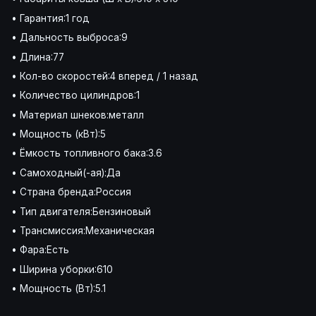
• Гарантия:1 год
• Дальность выброса:9
• Длина:77
• Кол-во скоростей:4 вперед / 1 назад
• Количество цилиндров:1
• Материал шнеков:металл
• Мощность (кВт):5
• Ёмкость топливного бака:3.6
• Самоходный(-ая):Да
• Страна бренда:Россия
• Тип двигателя:Бензиновый
• Трансмиссия:Механическая
• Фара:Есть
• Ширина уборки:610
• Мощность (Вт):5.1