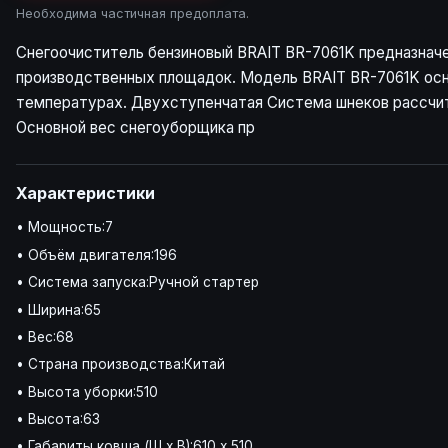
Необходима частичная предоплата.
Снегоочиститель бензиновый BRAIT BR-7061K предназначен
производственных площадок. Модель BRAIT BR-7061K осн
температурах. Двухступенчатая Система шнеков рассчита
Основной вес снегоуборщика пр
Характеристики
• Мощность:7
• Объём двигателя:196
• Система запуска:Ручной стартер
• Ширина:65
• Вес:68
• Страна производства:Китай
• Высота уборки:510
• Высота:63
• Габариты ковша (Ш х В):610 х 510