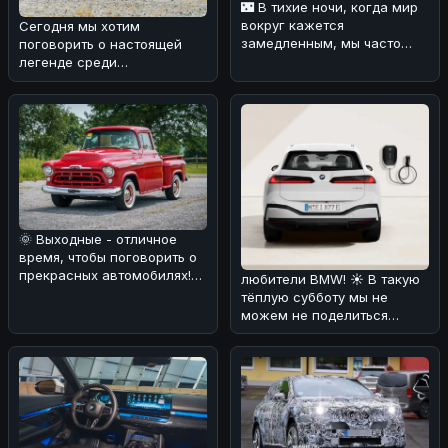
🌃 В тихие ночи, когда мир
вокруг кажется
Сегодня мы хотим
замедленным, мы часто
поговорить о настоящей
задумываемся о том, что
легенде среди
значит быть
автомобилей — Mazda MX-
5 Miata 1999 года в юби
🌞 Выходные - отличное
время, чтобы поговорить о
прекрасных автомобилях!
любители BMW! ☀️ В такую
🚗 Сегодня мы хотим вам
тёплую субботу мы не
рас
можем не поделиться
интересной новостью. По
слухам, эл