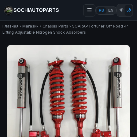
SOCHIAUTOPARTS
☰
☀️
🌙
RU
EN
Главная
›
Магазин
›
Chassis Parts
›
SOARAP Fortuner Off Road 4"
Lifting Adjustable Nitrogen Shock Absorbers