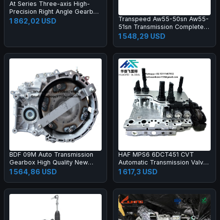
At Series Three-axis High-
Precision Right Angle Gearbox
Transpeed Aw55-50sn Aw55-
with Spiral Bevel Gear for
1 862,02 USD
51sn Transmission Complete
Machinery Farm Industry
Gearbox
Applications
1 548,29 USD
BDF 09M Auto Transmission
HAF MPS6 6DCT451 CVT
Gearbox High Quality New
Automatic Transmission Valve
Gear Boxes Transmission
Body Control Module Unit
1 564,86 USD
1 617,3 USD
Systems for VW
Mechatronics 6DCT451 TCU
TCM for Great Wall Motor