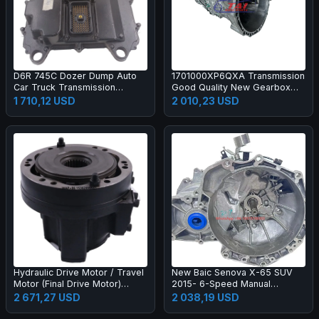
D6R 745C Dozer Dump Auto
1701000XP6QXA Transmission
Car Truck Transmission
Good Quality New Gearbox
Systems GP Controller ECM
for Great Wall Haval Wingle
1 710,12 USD
2 010,23 USD
ECU Control Unit 455-9580
2.8tc
20R-7217 365-6773
Hydraulic Drive Motor / Travel
New Baic Senova X-65 SUV
Motor (Final Drive Motor)
2015- 6-Speed Manual
7253517 7001046 for Skid
Transmission Gearbox
2 671,27 USD
2 038,19 USD
Steer Loader Compact Track
Assembly Kit L00200007
Loader