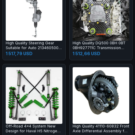
High Quality Steering Gear
High Quality DQ500 0BH 0BT
Suitable for Auto 2134605001
0BH927711C Transmission
2134601801 Steering Rack
Mechatronic with Contorl Unit
1 517,79 USD
1 512,66 USD
Pinion and Rack Assembly
Solenoids Fits for Audi VW
DSG 7 Speed
Off-Road 4x4 System New
High Quality 41110-60832 Front
Design for Haval H5 Nitrogen
Axle Differential Assembly for