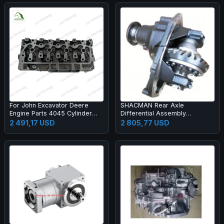
For John Excavator Deere
SHACMAN Rear Axle
Engine Parts 4045 Cylinder
Differential Assembly
Head
81.35100.6428
2 491,17 USD
2 805,77 USD