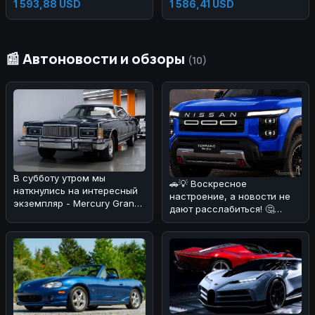
Shock Absorber Suspension
Land Cruiser
1 593,88 USD
1 586,41 USD
📰 Автоновости и обзоры
(10)
В субботу утром мы
🚗💡 Воскресное
наткнулись на интересный
настроение, а новости не
экземпляр - Mercury Grand
дают расслабиться! 🤔
Marquis 1978 года, который
Появились слухи о
выг
возможном возрожден