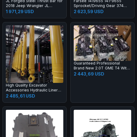
JL Forged Steel Thrust Bar for
Farsee 1419655 141-9655
2018 Jeep Wrangler JL
Sprocket/Driving Gear 374
Heavy-Duty Steering Kit-New 1
Construction Machinery Parts
1 971,29 USD
2 623,59 USD
Year Warranty
Guaranteed Professional
Brand New 2.0T GME T4 With
Hurricane Turbo Engine for
2 443,69 USD
Jeep Compass Renegade
Gladiator Pickup
High Quality Excavator
Accessories Hydraulic Liner
Boom Arm Bucket Cylinder
2 485,61 USD
Excavator Cylinder