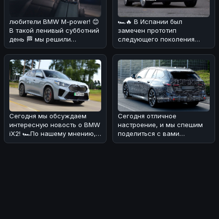
любители BMW M-power! 😊
🏎🔥 В Испании был
В такой ленивый субботний
замечен прототип
день 🏁 мы решили
следующего поколения
порадовать вас новостями
BMW iX1, который уже
о буду
вызвал ажиотаж в автом
Сегодня мы обсуждаем
Сегодня отличное
интересную новость о BMW
настроение, и мы спешим
iX2! 🏎По нашему мнению,
поделиться с вами
эта новинка выглядит очень
интересной новостью! 🏎🔥
пр
Обновлённая BMW