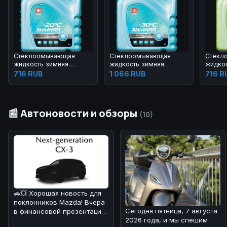
Стеклоомывающая
Стеклоомывающая
Стекл
жидкость зимняя
жидкость зимняя
жидко
ЛУКОЙЛ с нейтральным
ЛУКОЙЛ с нейтральным
ЛУКОЙ
716 RUB
1 066 RUB
716 R
ароматом –20°С
ароматом –30°С
лайма
📰 Автоновости и обзоры
(10)
🚗💥 Хорошая новость для
поклонников Mazda! Вчера
Сегодня пятница, 7 августа
в финансовой презентации
2026 года, и мы спешим
компания подтвердила