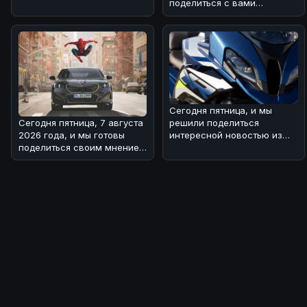
поделиться с вами
возв
интересной новостью из
мира двух
Сегодня пятница, и мы
Сегодня пятница, 7 августа
решили поделиться
2026 года, и мы готовы
интересной новостью из
поделиться своим мнением
мира BMW 🏎!Речь идет о
о свежей BMW-новости! 🏎
туристическом
Н