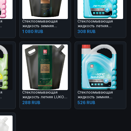
ая
Стеклоомывающая
Стеклоомывающая
жидкость зимняя
жидкость летняя
том
LUKOIL Black Edition –
ЛУКОЙЛ с нейтральным
1 080 RUB
308 RUB
 л
20°С 3,78 л
ароматом
ая
Стеклоомывающая
Стеклоомывающая
жидкость летняя LUKOIL
жидкость зимняя
том
Black Edition 3 л
ЛУКОЙЛ с нейтральным
288 RUB
526 RUB
ароматом –10°С