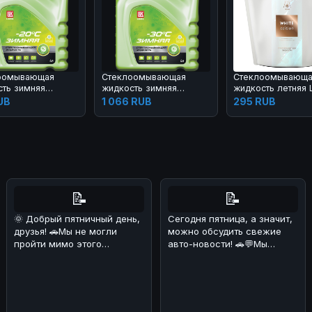
оомывающая
Стеклоомывающая
Стеклоомывающ
сть зимняя
жидкость зимняя
жидкость летняя 
Л с ароматом
ЛУКОЙЛ с ароматом
White Edition 3,78
UB
1 066 RUB
295 RUB
 –20°С
лайма –30°С
📝
📝
🌞 Добрый пятничный день,
Сегодня пятница, а значит,
друзья! 🚗Мы не могли
можно обсудить свежие
пройти мимо этого
авто-новости! 🚗💬Мы
интересного экземпляра
разобрались в ситуации с
Toyota Land
Ford