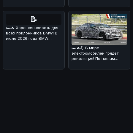
📝
🏎🔥 Хорошая новость для
всех поклонников BMW! В
июле 2026 года BMW
Deutschland
🏎🔥💪 В мире
продемонстрировала о
электромобилей грядет
революция! По нашим
данным, BMW i3 M получит
аж четыре электриче