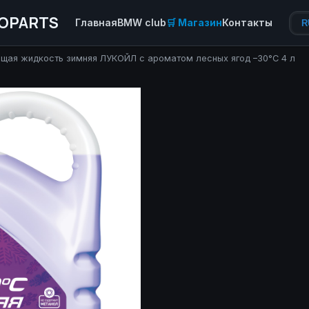
OPARTS
Главная
BMW club
🛒 Магазин
Контакты
R
ая жидкость зимняя ЛУКОЙЛ с ароматом лесных ягод –30°С 4 л