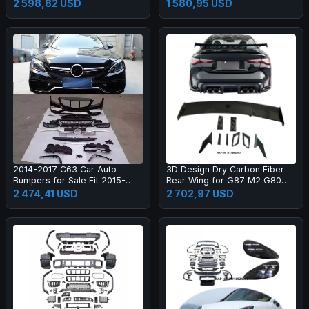
Black Color One Year Warranty
2 598,82 USD
1 580,95 USD
2014-2017 C63 Car Auto
3D Design Dry Carbon Fiber
Bumpers for Sale Fit 2015-
Rear Wing for G87 M2 G80
2017 New C Class W205 C180
M3 G82 M4 Dry Carbon Fiber
2 474,41 USD
2 702,97 USD
C200l C260l
Rear Spoiler High Quality