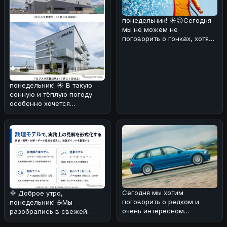
понедельник! ☀️😊Сегодня
мы не можем не
поговорить о гонках, хотя
новость пришла из мира
IndyCar, а
понедельник! ☀️ В такую
сонную и тёплую погоду
особенно хочется
поговорить о чём-то
интересном и не
Сегодня мы хотим
🌞 Доброе утро,
поговорить о редком и
понедельник! ☕️Мы
очень интересном
разобрались в свежей
автомобиле - E46 M3
новости от японской