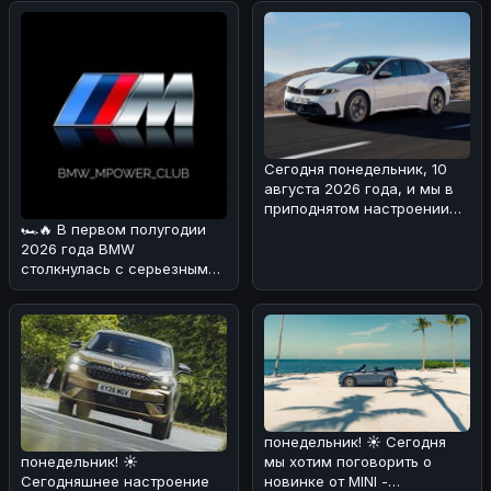
Touring 🏎. Редакция раз
компании CONEE, которая п
Сегодня понедельник, 10
августа 2026 года, и мы в
приподнятом настроении
🏎🔥!Похоже, что
🏎🔥 В первом полугодии
стандартна
2026 года BMW
столкнулась с серьезными
вызовами на китайском
рынке и усилени
понедельник! ☀️ Сегодня
мы хотим поговорить о
понедельник! ☀️
новинке от MINI -
Сегодняшнее настроение