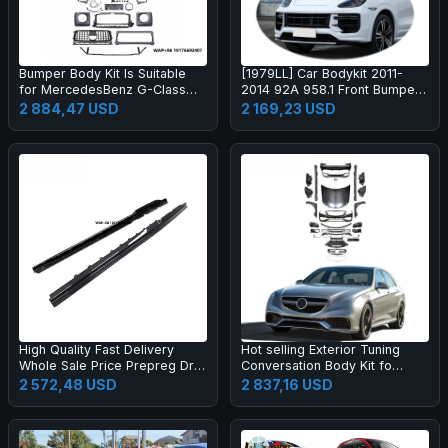
Bumper Body Kit Is Suitable
[1979LL] Car Bodykit 2011-
for MercedesBenz G-Class
2014 92A 958.1 Front Bumper
W464 to W465 G63 OLD to
Upgrade to 2024 2025 Turbo
2 884,47 USD
2 169,23 USD
NEW
GT Style Body Kit for Cayenne
958
High Quality Fast Delivery
Hot selling Exterior Tuning
Whole Sale Price Prepreg Dry
Conversation Body Kit fo
Carbon Fiber Performance
2009-2012 Auto Parts Car
2 572,48 USD
2 837,16 USD
Side Skirts for R8 2019-2023
Mod