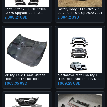
Body Kit for 2008 2012 2015
Factory Body Kit Levante 2016
LX570 Upgrade 2018 LX
2017 2018 2019 Up 2020 2021
Super Sport Grille Bumper Led
2 688,21 USD
2 684,2 USD
Headlamp Fog Lamp Tail Light
MP Style Car Hoods Carbon
Automotive Parts RS5 Style
Fiber Front Engine Hood
Front Rear Bumper Body Kits
Bonnet for M2C F87 F22
for A5 S5 B8.5 2013-2016
1 603,35 USD
1 609,25 USD
Upgrade 2017-2019 Body Kit