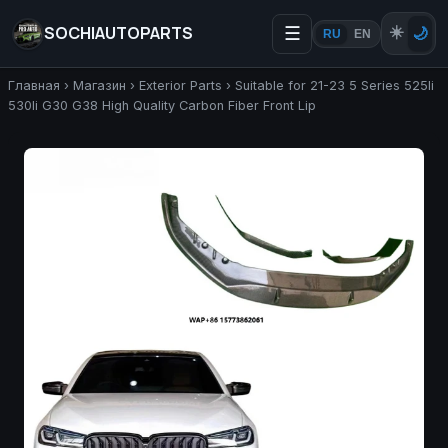
SOCHIAUTOPARTS
☰
☀️
🌙
RU
EN
Главная
›
Магазин
›
Exterior Parts
›
Suitable for 21-23 5 Series 525li
530li G30 G38 High Quality Carbon Fiber Front Lip