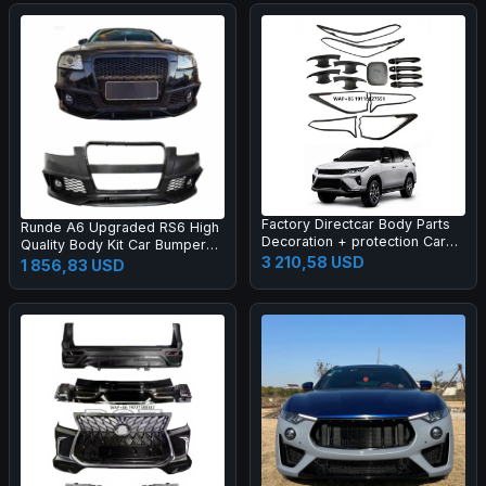
Factory Directcar Body Parts
Runde A6 Upgraded RS6 High
Decoration + protection Car
Quality Body Kit Car Bumper
Body Parts Car Accessories
3 210,58 USD
Grille Rear Lips Tail Throat Tail
1 856,83 USD
Wing Manufacturer Direct
Sales