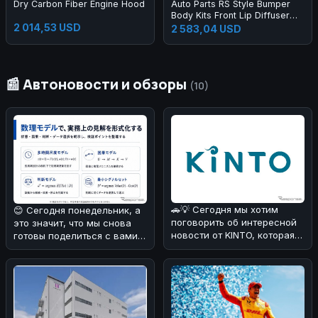
Dry Carbon Fiber Engine Hood
Auto Parts RS Style Bumper
Body Kits Front Lip Diffuser
2 014,53 USD
Side Skirts Headlights
2 583,04 USD
Taillights Bumper Body Kit for
A3 2013-2016
📰 Автоновости и обзоры
(10)
🚗💡 Сегодня мы хотим
😊 Сегодня понедельник, а
поговорить об интересной
это значит, что мы снова
новости от KINTO, которая
готовы поделиться с вами
наверняка порадует
интересными новостями из
любителе