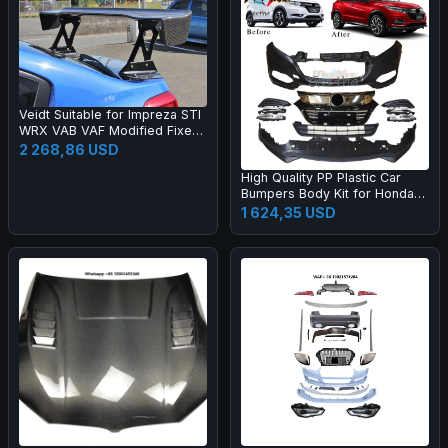
Veidt Suitable for Impreza STI
WRX VAB VAF Modified Fixed
Wing EUR Model Carbon Fiber
2 268,86 USD
GT Large Spoiler
High Quality PP Plastic Car
Bumpers Body Kit for Honda
2015 HRV Vezel Upgrade 20
1 624,35 USD
19