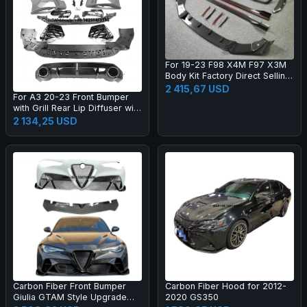
For 19-23 F98 X4M F97 X3M
Body Kit Factory Direct Selling
Carbon Fiber AE Style Front
2 415,67 USD
For A3 20-23 Front Bumper
Bumper Edge Rear Diffuser
with Grill Rear Lip Diffuser with
Side Skirt
Muffler Tip Full RS3 Style
2 134,25 USD
Body Kit
Carbon Fiber Front Bumper
Carbon Fiber Hood for 2012-
Giulia GTAM Style Upgrade
2020 GS350