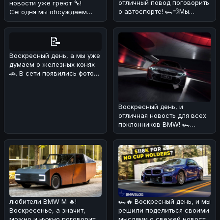
отличный повод поговорить
новости уже греют 🔧!
о автоспорте! 🏎️💨Мы
Сегодня мы обсуждаем
разобрались в новости о
победу Kvapil в серии
том, что R
O'Reilly Auto Pa
📝
Воскресный день, а мы уже
думаем о железных конях
🚗. В сети появились фото
интересного экземпляра —
Воскресный день, и
отличная новость для всех
поклонников BMW! 🏎
Сегодня мы узнали, что
BMW 3 Series
любители BMW M 🔥!
🏎🔥 Воскресный день, и мы
Воскресенье, а значит,
решили поделиться своими
можно и нужно поговорить
мыслями о свежей новости!