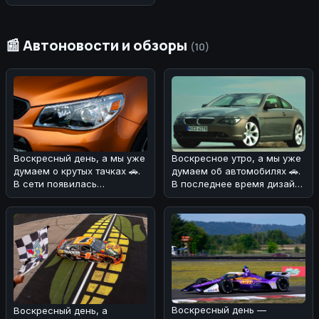
📰 Автоновости и обзоры
(10)
Воскресное утро, а мы уже
Воскресный день, а мы уже
думаем об автомобилях 🚗.
думаем о крутых тачках 🚗.
В последнее время дизайн
В сети появилась
BMW вызывает много спор
информация о Шевроле СС
- musc
Воскресный день —
Воскресный день, а