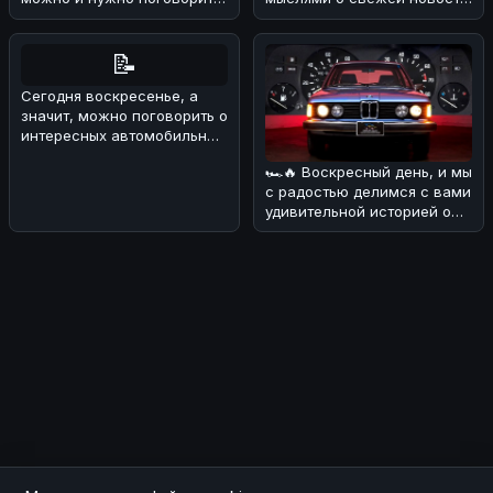
о свежих новостях из мира
💪 На днях в сети появ
BMW.Сег
📝
Сегодня воскресенье, а
значит, можно поговорить о
интересных автомобильных
новостях! 🏎Редакция разо
🏎🔥 Воскресный день, и мы
с радостью делимся с вами
удивительной историей о
BMW E21 1977 года! 💪 Э