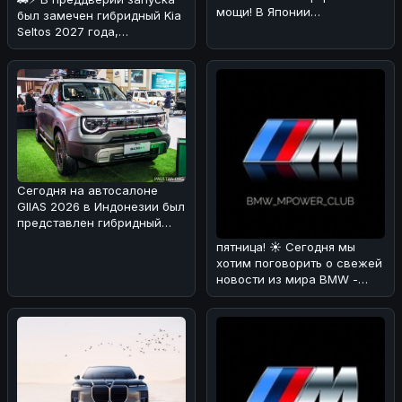
мощи! В Японии
был замечен гибридный Kia
каршеринговая компания
Seltos 2027 года,
Оликс объявила о
проходящий испытания в
Альпах!
Сегодня на автосалоне
GIIAS 2026 в Индонезии был
представлен гибридный
вариант BAIC BJ30 🚗⚡. Мы
пятница! ☀️ Сегодня мы
раз
хотим поговорить о свежей
новости из мира BMW -
люксовом SUV X7 Individual
в