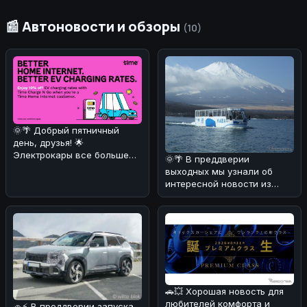
📰 Автоновости и обзоры
(10)
🌞🌴 Добрый пятничный
день, друзья! 🌟
Электрокары все больше
🌞🌴 В преддверии
завоевывают сердца
выходных мы узнали об
автолюбителей! 🚗⚡ И
интересной новости из
Японии! 🚗💦 Компания Fuji
Quick Bus з
🚗💥 Хорошая новость для
любителей комфорта и
🚗⚡ В преддверии запуска