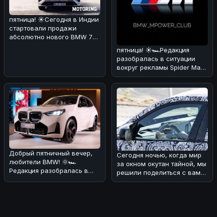
пятница! ☀️Сегодня в Индии
стартовали продажи
абсолютно нового BMW 7
Series! 🏎🔥 По нашему
пятница! ☀️🏎Редакция
мнению,
разобралась в ситуации
вокруг рекламы Spider Man
через BMW iDrive.
Оказывается
Добрый пятничный вечер,
Сегодня ночью, когда мир
любители BMW! 🌞🏎
за окном окутан тайной, мы
Редакция разобралась в
решили поделиться с вами
ситуации с обновлением
интересной новостью из
кроссовера B