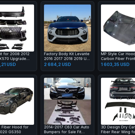
it for 2008 2012
Factory Body Kit Levante
MP Style Car Hoo
LX570 Upgrade
2016 2017 2018 2019 Up
Carbon Fiber Fron
X Super Sport
2020 2021
Engine Hood Bonne
,21 USD
2 684,2 USD
1 603,35 USD
 Bumper Led
M2C F87 F22
mp Fog Lamp Tail
 Fiber Hood for
2014-2017 C63 Car Auto
3D Design Dry Ca
2020 GS350
Bumpers for Sale Fit
Fiber Rear Wing f