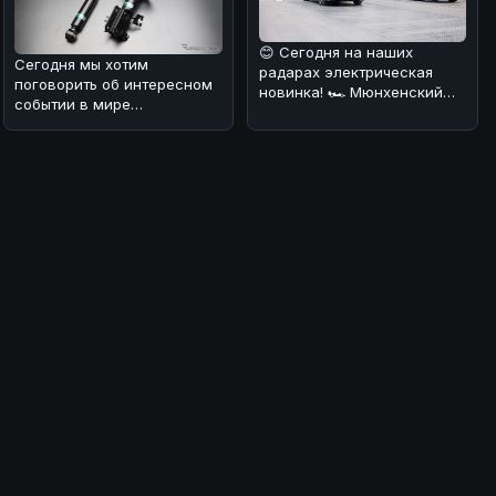
😊 Сегодня на наших
Сегодня мы хотим
радарах электрическая
поговорить об интересном
новинка! 🏎️ Мюнхенский
событии в мире
завод BMW запустил
автозапчастей 🚗. Компания
серийное произв
Tein, известный