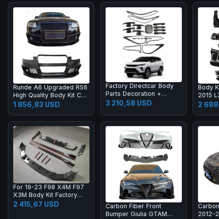
Factory Directcar Body
Runde A6 Upgraded RS6
Body K
Parts Decoration +
High Quality Body Kit Car
2015 
protection Car Body
3 210,58 USD
Bumper Grille Rear Lips
2018 L
1 856,83 USD
2 688
Parts Car Accessories
Tail Throat Tail Wing
Grille
Manufacturer Direct
Headla
Sales
Light
For 19-23 F98 X4M F97
X3M Body Kit Factory
Direct Selling Carbon
2 415,67 USD
Carbon Fiber Front
Carbon
Fiber AE Style Front
Bumper Giulia GTAM
2012-
Bumper Edge Rear