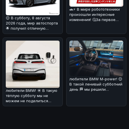
🚗⚡ В мире робототехники
произошли интересные
😊 В субботу, 8 августа
изменения! 🤔За первое
2026 года, мир автоспорта
полугодие 2026 года в топ
🌟 получил отличную
попул
новость от Toyota GAZOO
Racing
любители BMW M-power! 😊
В такой ленивый субботний
день 🏁 мы решили
любители BMW! ☀️ В такую
порадовать вас новостями
тёплую субботу мы не
о буду
можем не поделиться
интересной новостью. По
слухам, эл