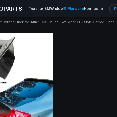
OPARTS
Главная
BMW club
🛒 Магазин
Контакты
R
 Carbon Fiber for Infiniti G35 Coupe Two-door CLS Style Carbon Fiber T