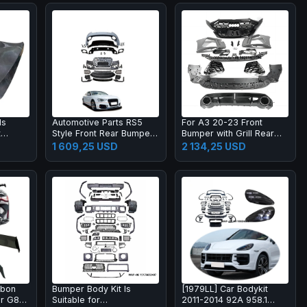
ds
Automotive Parts RS5
For A3 20-23 Front
t
Style Front Rear Bumper
Bumper with Grill Rear
t for
Body Kits for A5 S5 B8.5
Lip Diffuser with Muffler
1 609,25 USD
2 134,25 USD
2013-2016 Upgrade
Tip Full RS3 Style Body
2017-2019 Body Kit
Kit
rbon
Bumper Body Kit Is
[1979LL] Car Bodykit
or G87
Suitable for
2011-2014 92A 958.1