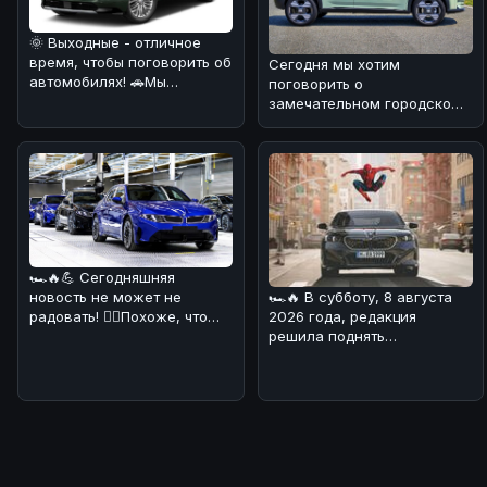
🌞 Выходные - отличное
время, чтобы поговорить об
Сегодня мы хотим
автомобилях! 🚗Мы
поговорить о
разобрались в свежей
замечательном городском
новости: Bu
автомобиле, который уже
завоевал сердца многих
🏎🔥💪 Сегодняшняя
🏎🔥 В субботу, 8 августа
новость не может не
2026 года, редакция
радовать! 💁‍♀️Похоже, что
решила поднять
BMW начала производство
интересную тему,
своего нов
связанную с BMW. На дн