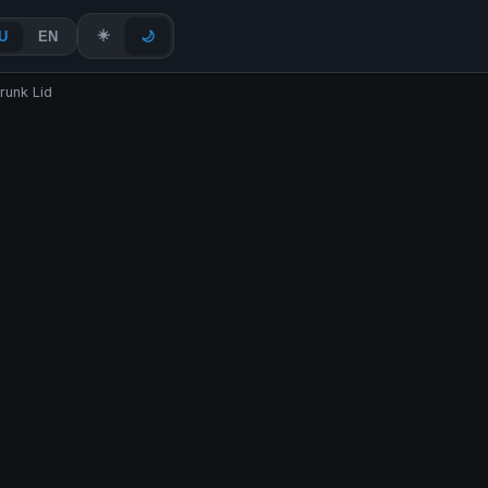
☀️
U
EN
🌙
runk Lid