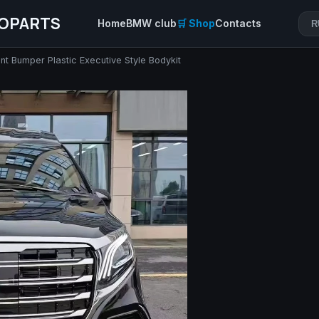
OPARTS
Home
BMW club
🛒 Shop
Contacts
R
nt Bumper Plastic Executive Style Bodykit