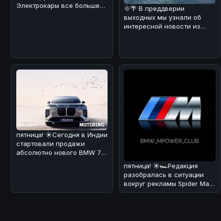
Электрокары все больше
🌞🌴 В преддверии
завоевывают сердца
выходных мы узнали об
автолюбителей! 🚗⚡ И
интересной новости из
Японии! 🚗💦 Компания Fuji
Quick Bus з
пятница! ☀️Сегодня в Индии
стартовали продажи
абсолютно нового BMW 7
Series! 🏎🔥 По нашему
пятница! ☀️🏎Редакция
мнению,
разобралась в ситуации
вокруг рекламы Spider Man
через BMW iDrive.
Оказывается