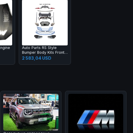
Engine
Auto Parts RS Style
Bumper Body Kits Front
Lip Diffuser Side Skirts
2 583,04 USD
Headlights Taillights
Bumper Body Kit for A3
2013-2016