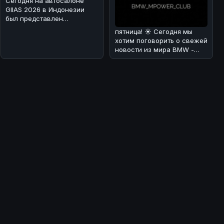
Сегодня на автосалоне
GIIAS 2026 в Индонезии
был представлен
гибридный вариант BAIC
пятница! ☀️ Сегодня мы
BJ30 🚗⚡. Мы раз
хотим поговорить о свежей
новости из мира BMW -
люксовом SUV X7 Individual
в