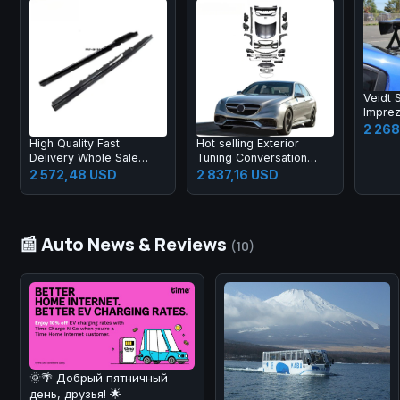
Veidt 
Impre
VAF Mo
2 26
EUR M
High Quality Fast
Hot selling Exterior
GT Lar
Delivery Whole Sale
Tuning Conversation
Price Prepreg Dry
Body Kit fo 2009-2012
2 572,48 USD
2 837,16 USD
Carbon Fiber
Auto Parts Car Mod
Performance Side Skirts
for R8 2019-2023
📰 Auto News & Reviews
(10)
🌞🌴 Добрый пятничный
день, друзья! 🌟