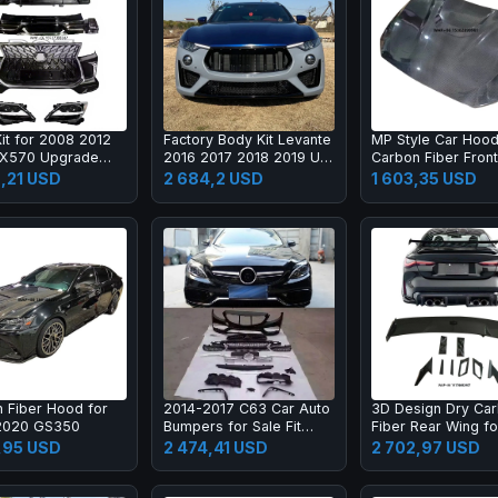
it for 2008 2012
Factory Body Kit Levante
MP Style Car Hoo
LX570 Upgrade
2016 2017 2018 2019 Up
Carbon Fiber Fron
X Super Sport
2020 2021
Engine Hood Bonne
,21 USD
2 684,2 USD
1 603,35 USD
 Bumper Led
M2C F87 F22
amp Fog Lamp Tail
 Fiber Hood for
2014-2017 C63 Car Auto
3D Design Dry Ca
2020 GS350
Bumpers for Sale Fit
Fiber Rear Wing f
2015-2017 New C Class
M2 G80 M3 G82 M
,95 USD
2 474,41 USD
2 702,97 USD
W205 C180 C200l C260l
Carbon Fiber Rear
Spoiler High Qualit