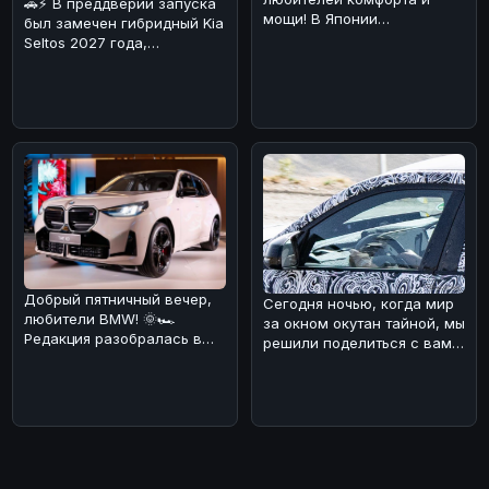
🚗⚡ В преддверии запуска
мощи! В Японии
был замечен гибридный Kia
каршеринговая компания
Seltos 2027 года,
Оликс объявила о
проходящий испытания в
Альпах!
Добрый пятничный вечер,
Сегодня ночью, когда мир
любители BMW! 🌞🏎
за окном окутан тайной, мы
Редакция разобралась в
решили поделиться с вами
ситуации с обновлением
интересной новостью из
кроссовера B