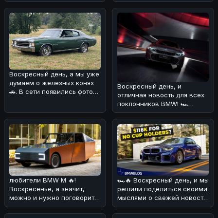
разобрались в новости о
победу Kvapil в серии
том, что R
O'Reilly Auto Pa
Воскресный день, а мы уже
думаем о железных конях
Воскресный день, и
🚗. В сети появились фото
отличная новость для всех
интересного экземпляра —
поклонников BMW! 🏎
Сегодня мы узнали, что
BMW 3 Series
любители BMW M 🔥!
🏎🔥 Воскресный день, и мы
Воскресенье, а значит,
решили поделиться своими
можно и нужно поговорить
мыслями о свежей новости!
о свежих новостях из мира
💪 На днях в сети появ
BMW.Сег