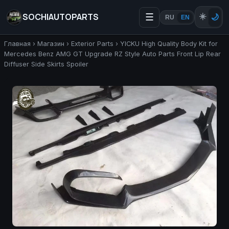
SOCHIAUTOPARTS
☰
☀️
🌙
RU
EN
Главная
›
Магазин
›
Exterior Parts
›
YICKU High Quality Body Kit for
Mercedes Benz AMG GT Upgrade RZ Style Auto Parts Front Lip Rear
Diffuser Side Skirts Spoiler