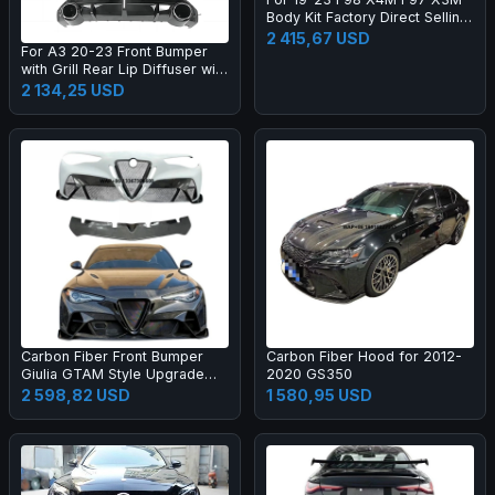
Body Kit Factory Direct Selling
Carbon Fiber AE Style Front
2 415,67 USD
For A3 20-23 Front Bumper
Bumper Edge Rear Diffuser
with Grill Rear Lip Diffuser with
Side Skirt
Muffler Tip Full RS3 Style
2 134,25 USD
Body Kit
Carbon Fiber Front Bumper
Carbon Fiber Hood for 2012-
Giulia GTAM Style Upgrade
2020 GS350
Black Color One Year Warranty
2 598,82 USD
1 580,95 USD