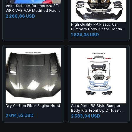
Veidt Suitable for Impreza STI
WRX VAB VAF Modified Fixed
Wing EUR Model Carbon Fiber
2 268,86 USD
GT Large Spoiler
High Quality PP Plastic Car
Bumpers Body Kit for Honda
2015 HRV Vezel Upgrade 20
1 624,35 USD
19
Dry Carbon Fiber Engine Hood
Auto Parts RS Style Bumper
Body Kits Front Lip Diffuser
2 014,53 USD
Side Skirts Headlights
2 583,04 USD
Taillights Bumper Body Kit for
A3 2013-2016