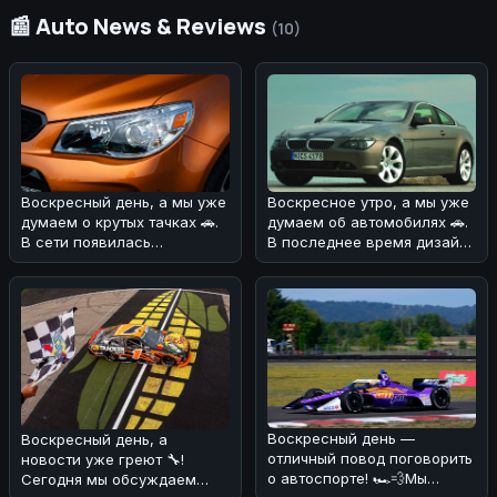
📰 Auto News & Reviews
(10)
Воскресное утро, а мы уже
Воскресный день, а мы уже
думаем об автомобилях 🚗.
думаем о крутых тачках 🚗.
В последнее время дизайн
В сети появилась
BMW вызывает много спор
информация о Шевроле СС
- musc
Воскресный день —
Воскресный день, а
отличный повод поговорить
новости уже греют 🔧!
о автоспорте! 🏎️💨Мы
Сегодня мы обсуждаем