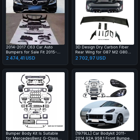
2014-2017 C63 Car Auto
3D Design Dry Carbon Fiber
Bumpers for Sale Fit 2015-
Rear Wing for G87 M2 G80
2017 New C Class W205 C180
M3 G82 M4 Dry Carbon Fiber
2 474,41 USD
2 702,97 USD
C200l C260l
Rear Spoiler High Quality
Bumper Body Kit Is Suitable
[1979LL] Car Bodykit 2011-
for MercedesBenz G-Class
2014 92A 958.1 Front Bumper