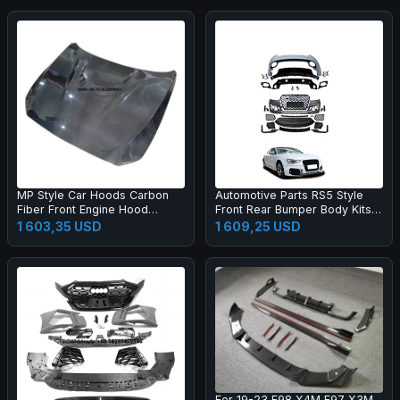
MP Style Car Hoods Carbon
Automotive Parts RS5 Style
Fiber Front Engine Hood
Front Rear Bumper Body Kits
Bonnet for M2C F87 F22
for A5 S5 B8.5 2013-2016
1 603,35 USD
1 609,25 USD
Upgrade 2017-2019 Body Kit
For 19-23 F98 X4M F97 X3M