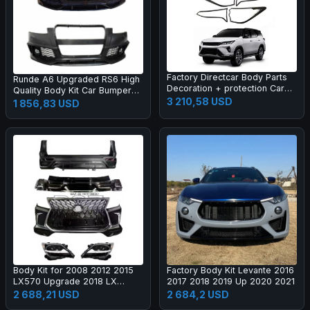
Factory Directcar Body Parts
Runde A6 Upgraded RS6 High
Decoration + protection Car
Quality Body Kit Car Bumper
Body Parts Car Accessories
3 210,58 USD
Grille Rear Lips Tail Throat Tail
1 856,83 USD
Wing Manufacturer Direct
Sales
Body Kit for 2008 2012 2015
Factory Body Kit Levante 2016
LX570 Upgrade 2018 LX
2017 2018 2019 Up 2020 2021
Super Sport Grille Bumper Led
2 688,21 USD
2 684,2 USD
Headlamp Fog Lamp Tail Light