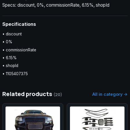
Specs: discount, 0%, commissionRate, 6.15%, shopId
Specifications
• discount
• 0%
• commissionRate
• 6.15%
• shopId
• 1105407375
Related products
All in category →
(20)