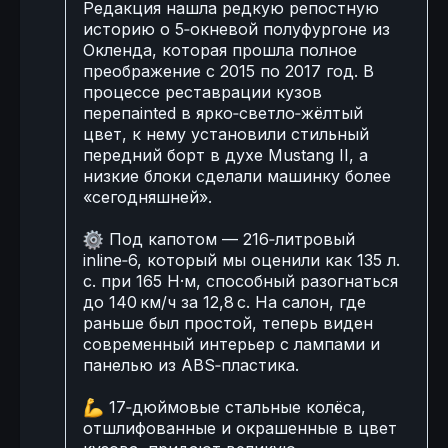
Редакция нашла редкую репостную
историю о 5‑окневой полуфургоне из
Окленда, которая прошла полное
преображение с 2015 по 2017 год. В
процессе реставрации кузов
перепainted в ярко‑светло‑жёлтый
цвет, к нему установили стильный
передний борт в духе Mustang II, а
низкие блоки сделали машинку более
«сегодняшней».
⚙️
Под капотом — 216‑литровый
inline‑6, который мы оценили как 135 л.
с. при 165 Н·м, способный разогнаться
до 140 км/ч за 12,8 с. На салон, где
раньше был простой, теперь виден
современный интерьер с лампами и
панелью из ABS‑пластика.
💪
17‑дюймовые стальные колёса,
отшлифованные и окрашенные в цвет