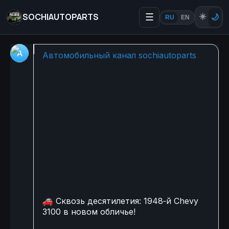
SOCHIAUTOPARTS
☰
☀️
🌙
RU
EN
🚗 Сквозь десятилетия: 1
Автомобильный канал sochiautoparts
🚗
Сквозь десятилетия: 1948‑й Chevy
3100 в новом обличье!