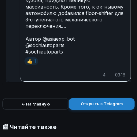
кузова, придают великую
массивность. Кроме того, к ок-нывому
автомобилю добавился floor‑shifter для
3‑ступенчатого механического
переключения.…
Автор
@asiaexp_bot
@sochiautoparts
#sochiautoparts
1
👍
4
03:18
Открыть в Telegram
← На главную
📰 Читайте также