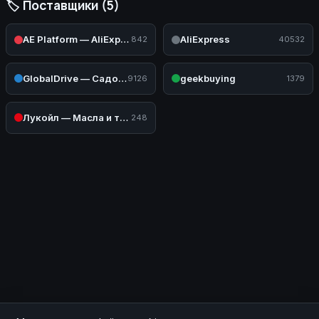
🏷️ Поставщики (5)
AE Platform — AliExpress (Авто)
AliExpress
842
40532
GlobalDrive — Садовая и силовая техника
geekbuying
9126
1379
Лукойл — Масла и техжидкости
248