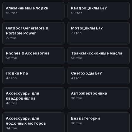
Алюминиевые лодки
Квадроциклы Б/У
99 тов.
99 тов.
Outdoor Generators &
Мотоциклы Б/У
Portable Power
73 тов.
77 тов.
Phones & Accessories
Трансмиссионные масла
58 тов.
56 тов.
Лодки РИБ
Снегоходы Б/У
47 тов.
41 тов.
Аксессуары для
Автоэлектроника
квадроциклов
38 тов.
40 тов.
Аксессуары для
Без категории
лодочных моторов
30 тов.
34 тов.