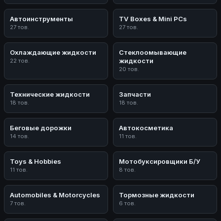
Автоинструменты
TV Boxes & Mini PCs
27 тов.
27 тов.
Охлаждающие жидкости
Стеклоомывающие
жидкости
22 тов.
20 тов.
Технические жидкости
Запчасти
18 тов.
18 тов.
Беговые дорожки
Автокосметика
14 тов.
11 тов.
Toys & Hobbies
Мотобуксировщики Б/У
11 тов.
8 тов.
Automobiles & Motorcycles
Тормозные жидкости
7 тов.
6 тов.