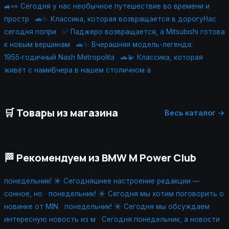
🚙👀 Сегодня у нас необычное путешествие во времени и
простр
🚗✨ Классика, которая возвращается в дорогуНас
сегодня попри
✅ Паджеро возвращается, а Mitsubishi готова
к новым вершинам
🚗✨ Вчерашняя модель-легенда:
1955‑годичный Nash Metropolita
🚗💫 Классика, которая
живёт с намиВчера в нашем столичном а
🛒 Товары из магазина
Весь каталог →
🏁 Рекомендуем из BMW M Power Club
понедельник! ☀️ Сегодняшнее настроение редакции —
сонное, но
понедельник! ☀️ Сегодня мы хотим поговорить о
новинке от MIN
понедельник! ☀️ Сегодня мы обсуждаем
интересную новость из м
Сегодня понедельник, а новости