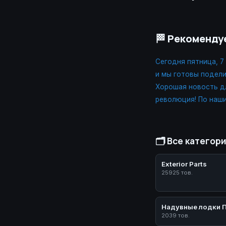
🏁 Рекоменду
Сегодня пятница, 7
и мы готовы подел
Хорошая новость дл
революция! По наш
🗂️ Все категор
Exterior Parts
25925 тов.
Надувные лодки 
2039 тов.