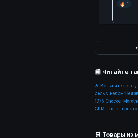
🔥
1
←
📰 Читайте т
🌟 Взгляните на эт
белым небом”Недав
1975 Checker Marath
США… но не просто
🛒 Товары из 