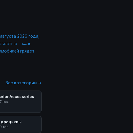
 августа 2026 года,
новостью
🏎🔥
ромобилей грядет
Все категории →
erior Accessories
7 тов.
адроциклы
0 тов.