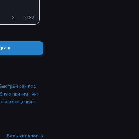
3
21:32
gram
 “Быстрый рай под
обную приним
🚗✨
 о возвращении в
Весь каталог →