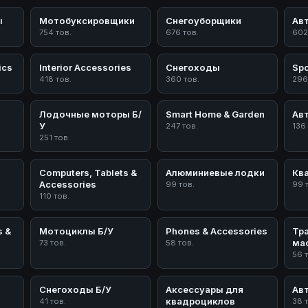
ы
Мотобуксировщики
Снегоуборщики
Ав
754 тов.
676 тов.
602
ics
Interior Accessories
Снегоходы
Spo
418 тов.
360 тов.
296
Лодочные моторы Б/
Smart Home & Garden
Ав
У
247 тов.
136
251 тов.
Computers, Tablets &
Алюминиевые лодки
Кв
Accessories
99 тов.
99 
110 тов.
s &
Мотоциклы Б/У
Phones & Accessories
Тр
ма
73 тов.
58 тов.
56 
Снегоходы Б/У
Аксессуары для
Ав
квадроциклов
41 тов.
38 