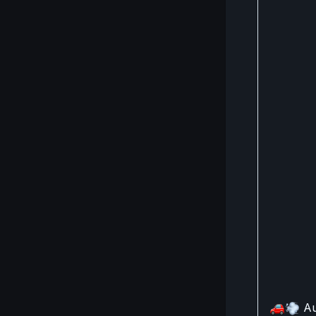
🚗

Au