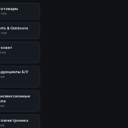
тотовары
 тов.
rts & Outdoors
 тов.
тосвет
 тов.
адроциклы Б/У
тов.
ансмиссионные
сла
тов.
тоэлектроника
тов.