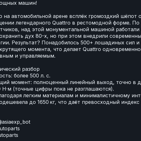
мощных машин!
 на автомобильной арене всплёк громоздкий шёпот 
ении легендарного Quattro в рестомодной форме. По
тчиков, над этой монументальной машиной работали
охранить дух 80-х, но при этом внедрили современн
гии. Результат? Понадобилось 500+ лошадиных сил и
крутящего момента, что делает Quattro одновременно
вным и управляемым.
ический разбор
сть: более 500 л. с.
щий момент: полноценный линейный выход, точно в 
 Н·м (точные цифры пока не разглашаются).
благодаря легким материалам и минималистичному инт
одешевела до 1650 кг, что даёт превосходный индекс
asiaexp_bot
utoparts
utoparts