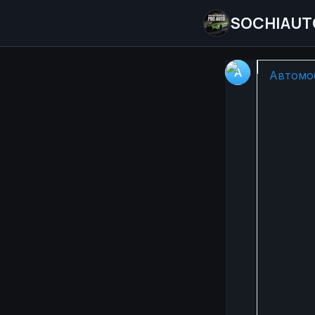
SOCHIAUT
🚗💨 Aud
Автомоб