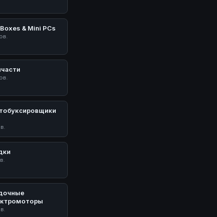
Boxes & Mini PCs
ов.
пчасти
ов.
тобуксировщики
У
ов.
дки
в.
дочные
ектромоторы
ов.