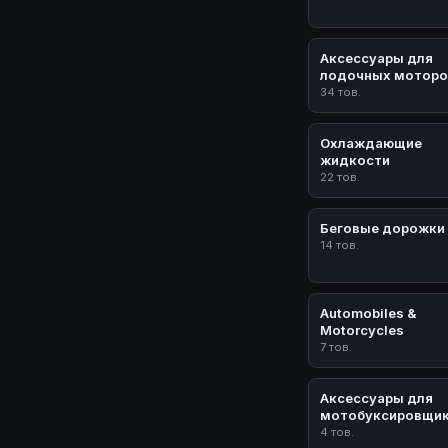
Аксессуары для
лодочных моторо
34 тов.
Охлаждающие
жидкости
22 тов.
Беговые дорожки
14 тов.
Automobiles &
Motorcycles
7 тов.
Аксессуары для
мотобуксировщи
4 тов.