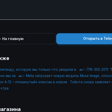
Открыть в Tele
 На главную
акже
у легенду, которую мы только что увидели в
🚗✨ ГЛК‑350 2011:
но мы за
🚗✨ Meta запускает новую модель Muse Image, спос
on A‑12 – «покинутый» классик в новом
Тойота снова заявляет
 «тра
магазина