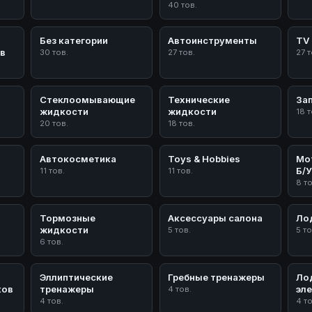
40 тов.
Без категории
Автоинструменты
TV 
в
30 тов.
27 тов.
27 т
Стеклоомывающие
Технические
За
жидкости
жидкости
18 т
20 тов.
18 тов.
Автокосметика
Toys & Hobbies
Мо
Б/
11 тов.
11 тов.
8 т
Тормозные
Аксессуары салона
Ло
жидкости
5 тов.
5 то
6 тов.
Эллиптические
Гребные тренажеры
Ло
ков
тренажеры
эл
4 тов.
4 тов.
4 т