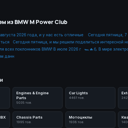
ем из BMW M Power Club
 августа 2026 года, и у нас есть отличные
Сегодня пятница, 7
иться
Сегодня пятница, и мы решили поделиться интересной 
я всех поклонников BMW! В июле 2026 г
🏎🔥💪 В мире элект
им данн
ии
Engines & Engine
Car Lights
Ext
Parts
4461 тов.
242
5035 тов.
ПВХ
Chassis Parts
Мотоциклы
Кв
1995 тов.
1938 тов.
140