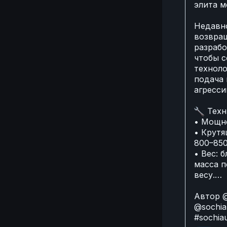
элита 
Недавно
возвращ
разрабо
чтобы с
техноло
подача 
агресси
🔧
Техн
• Мощно
• Крутя
800–850
• Вес: 
масса п
весу.…
Автор
@
@sochia
#sochia