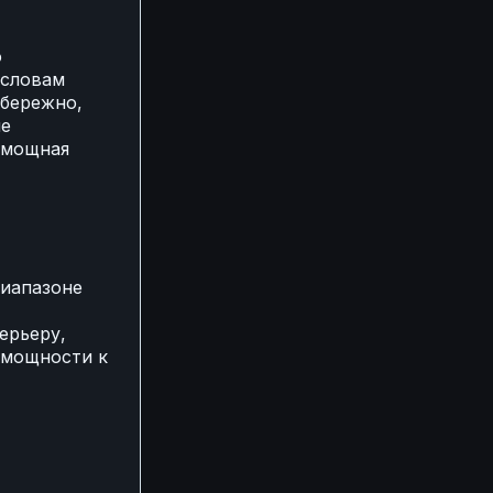
о
 словам
 бережно,
ые
 мощная
диапазоне
ерьеру,
 мощности к