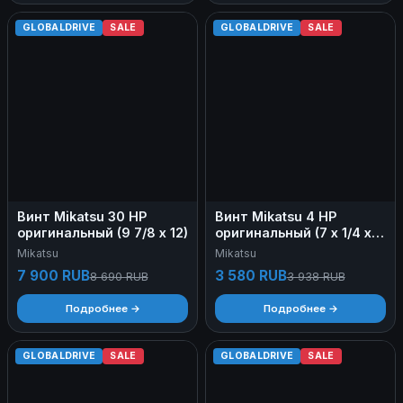
GLOBALDRIVE
SALE
GLOBALDRIVE
SALE
Винт Mikatsu 30 HP
Винт Mikatsu 4 HP
оригинальный (9 7/8 х 12)
оригинальный (7 х 1/4 х
6)
Mikatsu
Mikatsu
7 900 RUB
3 580 RUB
8 690 RUB
3 938 RUB
Подробнее →
Подробнее →
GLOBALDRIVE
SALE
GLOBALDRIVE
SALE