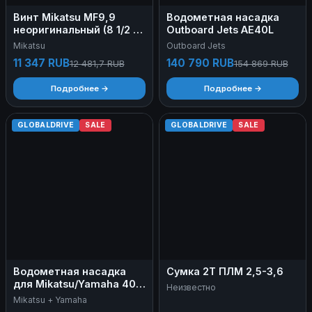
Винт Mikatsu МF9,9
Водометная насадка
неоригинальный (8 1/2 х
Outboard Jets AE40L
8 1/2)
Mikatsu
Outboard Jets
11 347 RUB
140 790 RUB
12 481,7 RUB
154 869 RUB
Подробнее →
Подробнее →
GLOBALDRIVE
SALE
GLOBALDRIVE
SALE
Водометная насадка
Сумка 2Т ПЛМ 2,5-3,6
для Mikatsu/Yamaha 40
Неизвестно
M
Mikatsu + Yamaha