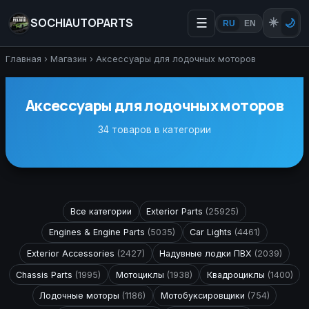
SOCHIAUTOPARTS
☰
☀️
🌙
RU
EN
Главная
›
Магазин
›
Аксессуары для лодочных моторов
Аксессуары для лодочных моторов
34 товаров в категории
Все категории
Exterior Parts
(25925)
Engines & Engine Parts
(5035)
Car Lights
(4461)
Exterior Accessories
(2427)
Надувные лодки ПВХ
(2039)
Chassis Parts
(1995)
Мотоциклы
(1938)
Квадроциклы
(1400)
Лодочные моторы
(1186)
Мотобуксировщики
(754)