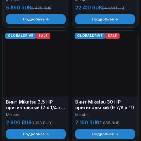
9.25 x 11.5
5 890 RUB
22 410 RUB
6 479 RUB
24 651 RUB
Подробнее →
Подробнее →
GLOBALDRIVE
SALE
GLOBALDRIVE
SALE
Винт Mikatsu 3,5 HP
Винт Mikatsu 30 HP
оригинальный (7 х 1/4 х
оригинальный (9 7/8 х 11)
5)
Mikatsu
Mikatsu
2 900 RUB
7 150 RUB
3 190 RUB
7 865 RUB
Подробнее →
Подробнее →