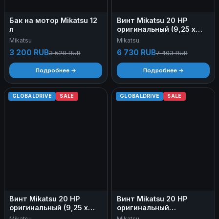
Бак на мотор Mikatsu 12
Винт Mikatsu 20 HP
л
оригинальный (9,25 х
10,5)
Mikatsu
Mikatsu
3 200 RUB
6 730 RUB
3 520 RUB
7 403 RUB
Подробнее →
Подробнее →
GLOBALDRIVE
SALE
GLOBALDRIVE
SALE
Винт Mikatsu 20 HP
Винт Mikatsu 20 HP
оригинальный (9,25 х
оригинальный
11.5)
Нержавеющая сталь,
Mikatsu
Mikatsu