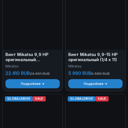
Винт Mikatsu 9,9 HP
Винт Mikatsu 9,9-15 HP
оригинальный
оригинальный (1/4 х 11)
Нержавеющая сталь, 9
Mikatsu
Mikatsu
1/4 x 11
22 410 RUB
5 990 RUB
24 651 RUB
6 589 RUB
Подробнее →
Подробнее →
GLOBALDRIVE
SALE
GLOBALDRIVE
SALE