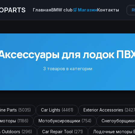
OPARTS
Главная
BMW club
🛒 Магазин
Контакты
R
Аксессуары для лодок ПВ
3 товаров в категории
ine Parts
(5035)
Car Lights
(4461)
Exterior Accessories
(2427
 моторы
(1186)
Мотобуксировщики
(754)
Снегоуборщик
& Outdoors
(296)
Car Repair Tool
(271)
Лодочные моторы 