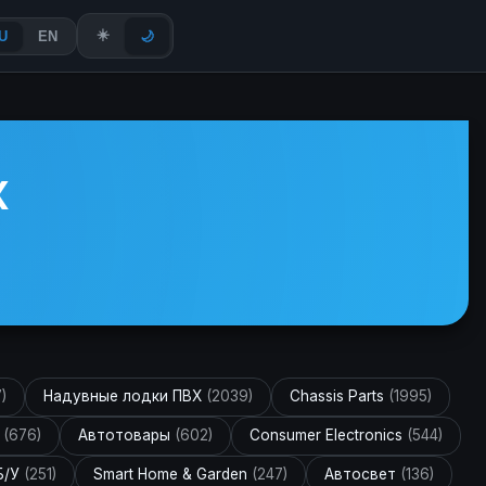
☀️
U
EN
🌙
Х
)
Надувные лодки ПВХ
(2039)
Chassis Parts
(1995)
и
(676)
Автотовары
(602)
Consumer Electronics
(544)
Б/У
(251)
Smart Home & Garden
(247)
Автосвет
(136)