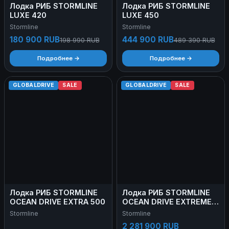
Лодка РИБ STORMLINE
Лодка РИБ STORMLINE
LUXE 420
LUXE 450
Stormline
Stormline
180 900 RUB
444 900 RUB
198 990 RUB
489 390 RUB
Подробнее →
Подробнее →
GLOBALDRIVE
SALE
GLOBALDRIVE
SALE
Лодка РИБ STORMLINE
Лодка РИБ STORMLINE
OCEAN DRIVE EXTRA 500
OCEAN DRIVE EXTREME
730 (красный) АКЦИЯ
Stormline
Stormline
2 281 900 RUB