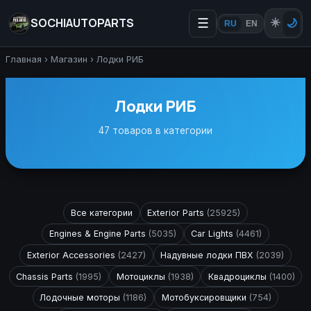
SOCHIAUTOPARTS
☰
☀️
🌙
RU
EN
Главная
›
Магазин
›
Лодки РИБ
Лодки РИБ
47 товаров в категории
Все категории
Exterior Parts
(25925)
Engines & Engine Parts
(5035)
Car Lights
(4461)
Exterior Accessories
(2427)
Надувные лодки ПВХ
(2039)
Chassis Parts
(1995)
Мотоциклы
(1938)
Квадроциклы
(1400)
Лодочные моторы
(1186)
Мотобуксировщики
(754)