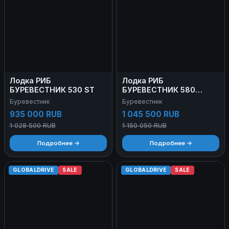
Лодка РИБ
Лодка РИБ
БУРЕВЕСТНИК 530 ST
БУРЕВЕСТНИК 580
LIGHT
Буревестник
Буревестник
935 000 RUB
1 045 500 RUB
1 028 500 RUB
1 150 050 RUB
Подробнее →
Подробнее →
GLOBALDRIVE
SALE
GLOBALDRIVE
SALE