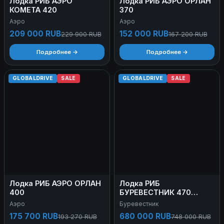
Лодка РИБ АЭРО
Лодка РИБ АЭРО ОРЛАН
КОМЕТА 420
370
Аэро
Аэро
209 000 RUB
152 000 RUB
229 900 RUB
167 200 RUB
Подробнее →
Подробнее →
GLOBALDRIVE
SALE
GLOBALDRIVE
SALE
Лодка РИБ АЭРО ОРЛАН
Лодка РИБ
400
БУРЕВЕСТНИК 470
LIGHT
Аэро
Буревестник
175 700 RUB
680 000 RUB
193 270 RUB
748 000 RUB