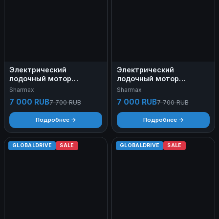
Электрический
Электрический
лодочный мотор
лодочный мотор
SHARMAX ECO Ultra SE-
SHARMAX ECO Ultra SE-
Sharmax
Sharmax
14L (32LBS)
16L (36LBS)
7 000 RUB
7 000 RUB
7 700 RUB
7 700 RUB
Подробнее →
Подробнее →
GLOBALDRIVE
SALE
GLOBALDRIVE
SALE