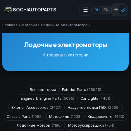
SOCHIAUTOPARTS
☰
☀️
🌙
RU
EN
Главная
›
Магазин
›
Лодочные электромоторы
Лодочные электромоторы
4 товаров в категории
Все категории
Exterior Parts
(25925)
Engines & Engine Parts
(5035)
Car Lights
(4461)
Exterior Accessories
(2427)
Надувные лодки ПВХ
(2039)
Chassis Parts
(1995)
Мотоциклы
(1938)
Квадроциклы
(1400)
Лодочные моторы
(1186)
Мотобуксировщики
(754)