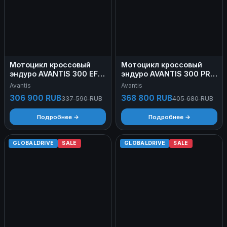
Мотоцикл кроссовый
Мотоцикл кроссовый
эндуро AVANTIS 300 EFI
эндуро AVANTIS 300 PRO
EXCLUSIVE
CARB FCR EXCLUSIVE
Avantis
Avantis
(CBS300/174MN-3) ARS
(NC300-S/182MM) ARS Б/
306 900 RUB
368 800 RUB
337 590 RUB
405 680 RUB
Б/У
У
Подробнее →
Подробнее →
GLOBALDRIVE
SALE
GLOBALDRIVE
SALE