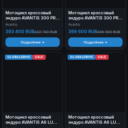
Мотоцикл кроссовый
Мотоцикл кроссовый
эндуро AVANTIS 300 PRO
эндуро AVANTIS 300 PRO
CARB PREMIUM ARS
EFI EXCLUSIVE (NC300-
Avantis
Avantis
(NC250/177MM, DESIGN
S/182MM) ARS Б/У
393 400 RUB
369 600 RUB
432 740 RUB
406 560 RUB
HS) с ПТС Б/У
Подробнее →
Подробнее →
GLOBALDRIVE
SALE
GLOBALDRIVE
SALE
Мотоцикл кроссовый
Мотоцикл кроссовый
эндуро AVANTIS A6 LUX
эндуро AVANTIS A6 LUX
(174 MN) Б/У
(174 MN) с ПТС Б/У