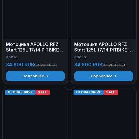
Мотоцикл APOLLO RFZ
Мотоцикл APOLLO RFZ
Start 125L 17/14 PITBIKE Б/
Start 125L 17/14 PITBIKE Б/
У
У
Apollo
Apollo
84 800 RUB
84 800 RUB
93 280 RUB
93 280 RUB
Подробнее →
Подробнее →
GLOBALDRIVE
SALE
GLOBALDRIVE
SALE