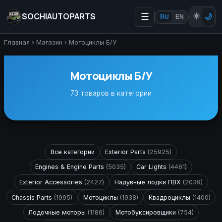
SOCHIAUTOPARTS
☰
☀️
🌙
RU
EN
Главная
›
Магазин
›
Мотоциклы Б/У
Мотоциклы Б/У
73 товаров в категории
Все категории
Exterior Parts
(25925)
Engines & Engine Parts
(5035)
Car Lights
(4461)
Exterior Accessories
(2427)
Надувные лодки ПВХ
(2039)
Chassis Parts
(1995)
Мотоциклы
(1938)
Квадроциклы
(1400)
Лодочные моторы
(1186)
Мотобуксировщики
(754)