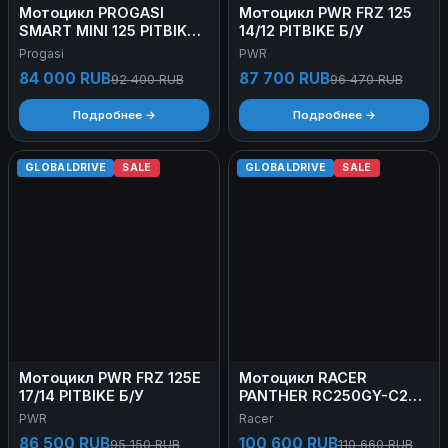
Мотоцикл PROGASI
Мотоцикл PWR FRZ 125
SMART MINI 125 PITBIKE
14/12 PITBIKE Б/У
Б/У
Progasi
PWR
84 000 RUB
87 700 RUB
92 400 RUB
96 470 RUB
Подробнее →
Подробнее →
GLOBALDRIVE
SALE
GLOBALDRIVE
SALE
Мотоцикл PWR FRZ 125E
Мотоцикл RACER
17/14 PITBIKE Б/У
PANTHER RC250GY-C2
ENDURO Б/У
PWR
Racer
86 500 RUB
100 600 RUB
95 150 RUB
110 660 RUB