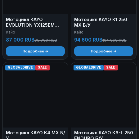
Мотоцикл KAYO
Мотоцикл KAYO K1 250
EVOLUTION YX125EM
MX Б/У
PITBIKE Б/У
Кайо
Кайо
87 000 RUB
94 600 RUB
95 700 RUB
104 060 RUB
Подробнее →
Подробнее →
GLOBALDRIVE
SALE
GLOBALDRIVE
SALE
Мотоцикл KAYO K4 MX Б/
Мотоцикл KAYO K6-L 250
У
ENDURO Б/У