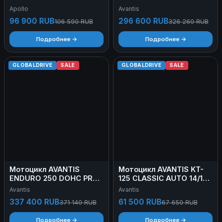
У
CARB FCR EXCLUSIVE
Apollo
Avantis
ARS Б/У
96 900 RUB
296 600 RUB
106 590 RUB
326 260 RUB
Подробнее →
Подробнее →
GLOBALDRIVE
SALE
GLOBALDRIVE
SALE
Мотоцикл AVANTIS
Мотоцикл AVANTIS KT-
ENDURO 250 DOHC PRO
125 CLASSIC AUTO 14/12
EFI EXCLUSIVE ARS Б/У
Б/У
Avantis
Avantis
337 400 RUB
61 500 RUB
371 140 RUB
67 650 RUB
Подробнее →
Подробнее →