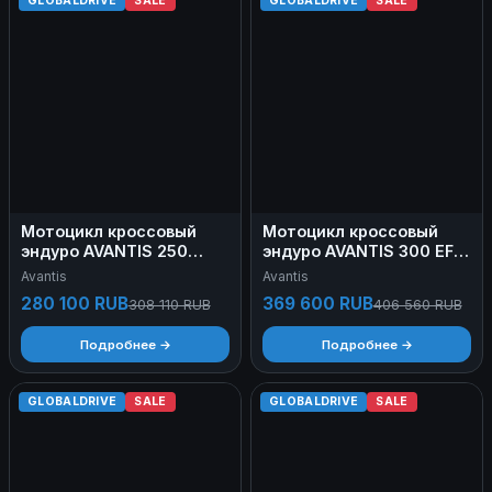
GLOBALDRIVE
SALE
GLOBALDRIVE
SALE
Мотоцикл кроссовый
Мотоцикл кроссовый
эндуро AVANTIS 250
эндуро AVANTIS 300 EFI
CARB (PR250/172FMM-5
CBS EXCLUSIVE ARS
Avantis
Avantis
DESIGN HS ЧЕРНЫЙ) ARS
(2022) Б/У
280 100 RUB
369 600 RUB
308 110 RUB
406 560 RUB
с ПТС Б/У
Подробнее →
Подробнее →
GLOBALDRIVE
SALE
GLOBALDRIVE
SALE