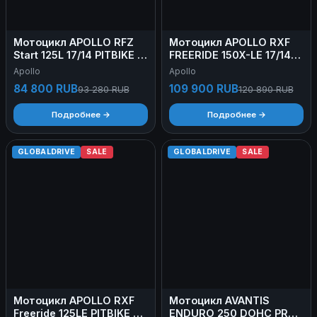
Мотоцикл APOLLO RFZ
Мотоцикл APOLLO RXF
Start 125L 17/14 PITBIKE Б/
FREERIDE 150X-LE 17/14
У
PITBIKE Б/У
Apollo
Apollo
84 800 RUB
109 900 RUB
93 280 RUB
120 890 RUB
Подробнее →
Подробнее →
GLOBALDRIVE
SALE
GLOBALDRIVE
SALE
Мотоцикл APOLLO RXF
Мотоцикл AVANTIS
Freeride 125LE PITBIKE Б/
ENDURO 250 DOHC PRO