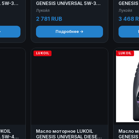
 5W-30 1
GENESIS UNIVERSAL 5W-30
GENESIS
4 л
4+1 л
Лукойл
Лукойл
2 781 RUB
3 468 
→
Подробнее →
LUKOIL
LUKOIL
KOIL
Масло моторное LUKOIL
Масло м
L 5W-40
GENESIS UNIVERSAL DIESEL
GENESIS