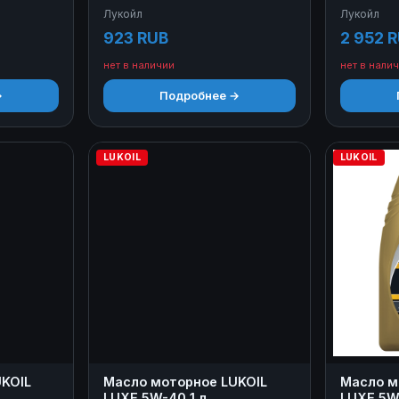
5W-30 1 л
5W-30 4
Лукойл
Лукойл
923 RUB
2 952 
нет в наличии
нет в нали
→
Подробнее →
LUKOIL
LUKOIL
KOIL
Масло моторное LUKOIL
Масло м
LUXE 5W-40 1 л
LUXE 5W