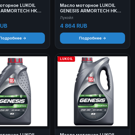
оторное LUKOIL
Масло моторное LUKOIL
 ARMORTECH HK
GENESIS ARMORTECH HK
 л
5W-30 4+1 л
Лукойл
RUB
4 864 RUB
Подробнее →
Подробнее →
LUKOIL
оторное LUKOIL
Масло моторное LUKOIL