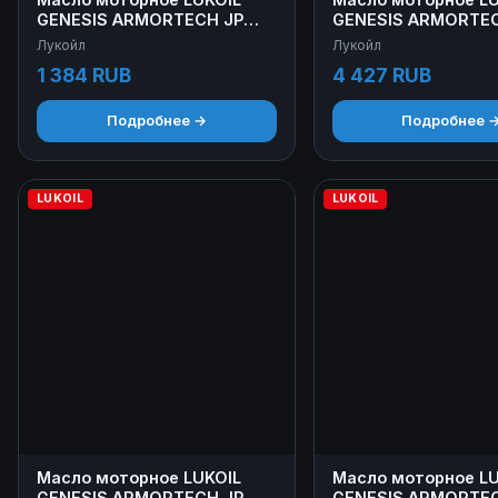
GENESIS ARMORTECH JP
GENESIS ARMORTEC
0W-20 1 л
0W-20 4 л
Лукойл
Лукойл
1 384 RUB
4 427 RUB
Подробнее →
Подробнее 
LUKOIL
LUKOIL
Масло моторное LUKOIL
Масло моторное LU
GENESIS ARMORTECH JP
GENESIS ARMORTEC