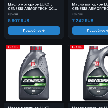
Масло моторное LUKOIL
Масло моторное LU
GENESIS ARMORTECH GC
GENESIS ARMORTE
5W-30 4 л
5W-30 4+1 л
Лукойл
Лукойл
5 807 RUB
7 242 RUB
Подробнее →
Подробнее 
LUKOIL
LUKOIL
Масло моторное LUKOIL
Масло моторное LU