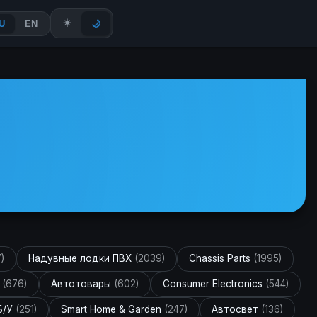
☀️
U
EN
🌙
)
Надувные лодки ПВХ
(2039)
Chassis Parts
(1995)
и
(676)
Автотовары
(602)
Consumer Electronics
(544)
Б/У
(251)
Smart Home & Garden
(247)
Автосвет
(136)