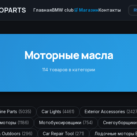
OPARTS
Главная
BMW club
🛒 Магазин
Контакты
R
Моторные масла
114 товаров в категории
ine Parts
(5035)
Car Lights
(4461)
Exterior Accessories
(2427
 моторы
(1186)
Мотобуксировщики
(754)
Снегоуборщик
& Outdoors
(296)
Car Repair Tool
(271)
Лодочные моторы 