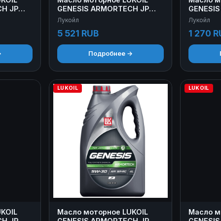
H JP
GENESIS ARMORTECH JP
GENESIS
0W-20 4+1 л
0W-30 1 
Лукойл
Лукойл
5 521 RUB
1 270 R
→
Подробнее →
LUKOIL
LUKOIL
KOIL
Масло моторное LUKOIL
Масло м
H JP
GENESIS ARMORTECH JP
GENESIS