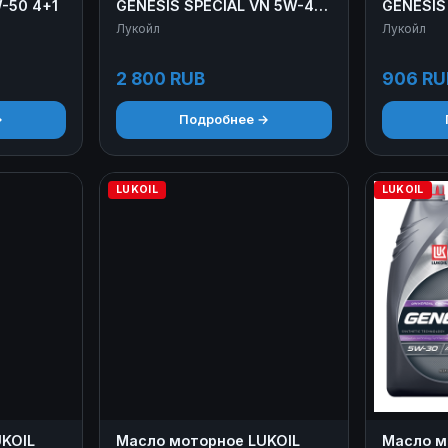
-50 4+1
GENESIS SPECIAL VN 5W-40
GENESIS
1 л
1 л
Лукойл
Лукойл
2 800 RUB
906 RU
→
Подробнее →
LUKOIL
LUKOIL
KOIL
Масло моторное LUKOIL
Масло м