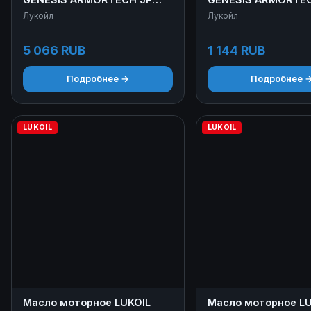
0W-30 4+1 л
5W-30 1 л
Лукойл
Лукойл
5 066 RUB
1 144 RUB
Подробнее →
Подробнее 
LUKOIL
LUKOIL
Масло моторное LUKOIL
Масло моторное LU