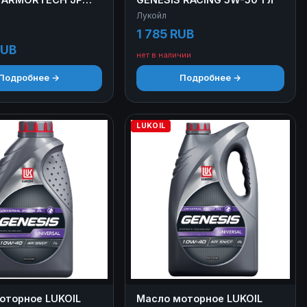
+1 л
Лукойл
1 785 RUB
RUB
нет в наличии
Подробнее →
Подробнее →
LUKOIL
оторное LUKOIL
Масло моторное LUKOIL