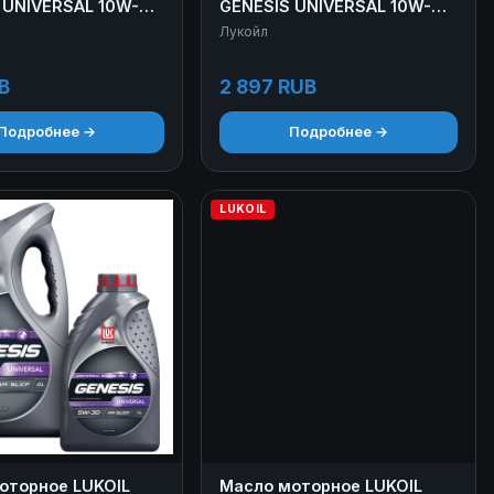
 UNIVERSAL 10W-40
GENESIS UNIVERSAL 10W-40
4 л
Лукойл
B
2 897 RUB
Подробнее →
Подробнее →
LUKOIL
оторное LUKOIL
Масло моторное LUKOIL