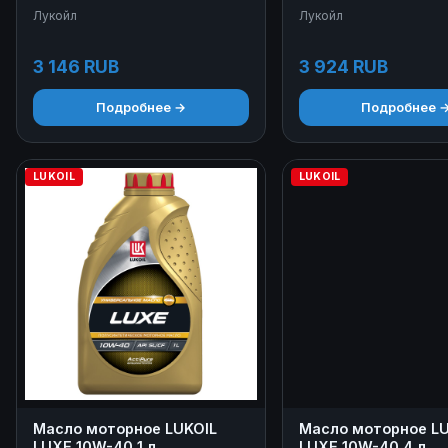
4 л
4+1 л
Лукойл
Лукойл
3 146 RUB
3 924 RUB
Подробнее →
Подробнее 
LUKOIL
LUKOIL
Масло моторное LUKOIL
Масло моторное LU
LUXE 10W-40 1 л
LUXE 10W-40 4 л