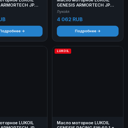
 ARMORTECH JP
GENESIS ARMORTECH JP
л
0W-30 4 л
Лукойл
UB
4 062 RUB
Подробнее →
Подробнее →
LUKOIL
оторное LUKOIL
Масло моторное LUKOIL
 ARMORTECH JP
GENESIS RACING 5W-50 1 л