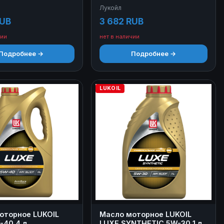
 л
5W-30 4+1 л
Лукойл
RUB
3 682 RUB
чии
нет в наличии
Подробнее →
Подробнее →
LUKOIL
оторное LUKOIL
Масло моторное LUKOIL
-40 4 л
LUXE SYNTHETIC 5W-30 1 л